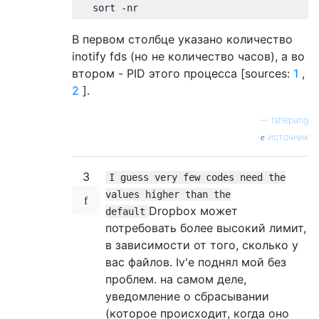
В первом столбце указано количество
inotify fds (но не количество часов), а во
втором - PID этого процесса [sources:
1
,
2
].
—
tshepang
источник
3
I guess very few codes need the
values higher than the
Dropbox может
default
потребовать более высокий лимит,
в зависимости от того, сколько у
вас файлов. Iv'e поднял мой без
проблем. на самом деле,
уведомление о сбрасывании
(которое происходит, когда оно