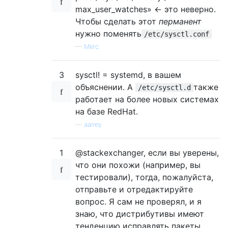
max_user_watches» <- это неверно.
Чтобы сделать этот
перманент
нужно поменять
/etc/sysctl.conf
—
Merc
3
sysctl! = systemd, в вашем
объяснении. А
также
/etc/sysctl.d
работает на более новых системах
на базе RedHat.
—
aairey
1
@stackexchanger, если вы уверены,
что они похожи (например, вы
тестировали), тогда, пожалуйста,
отправьте и отредактируйте
вопрос. Я сам не проверял, и я
знаю, что дистрибутивы имеют
тенденцию исправлять пакеты,