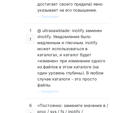
достигает своего предела) явно
указывает на его повышение.
—
Фальмарри,
1
@ ultrasawblade- inotify заменен
dnotify. Уведомление было
медленным и глючным. inotify
может использоваться в
каталогах, и каталог будет
«изменен» при изменении одного
из файлов в этом каталоге (на
один уровень глубины). В любом
случае каталоги - это просто
файлы.
—
beatgammit
6
«Постоянно: замените значение в /
proc / sys / fs / inotify /