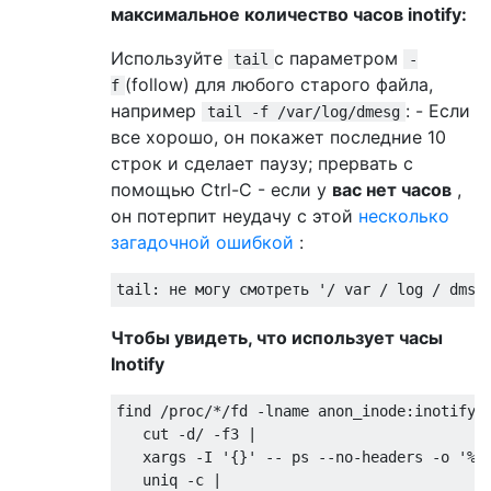
максимальное количество часов inotify:
Используйте
с параметром
tail
-
(follow) для любого старого файла,
f
например
: - Если
tail -f /var/log/dmesg
все хорошо, он покажет последние 10
строк и сделает паузу; прервать с
помощью Ctrl-C - если у
вас нет часов
,
он потерпит неудачу с этой
несколько
загадочной ошибкой
:
tail: не могу смотреть '/ var / log / dmsg
Чтобы увидеть, что использует часы
Inotify
find /proc/*/fd -lname anon_inode:inotify |
   cut -d/ -f3 |

   xargs -I '{}' -- ps --no-headers -o '%p 
   uniq -c |
