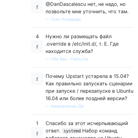
@DanDascalescu нет, не надо, но
позвольте мне уточнить, что там.
—
Луис Альварадо
4
Нужно ли размещать файл
.override в /etc/init.d/, т. Е. Где
находится служба?
—
Оби Ван - PallavJha
Почему Upstart устарела в 15.04?
Как правильно запускать сценарии
при запуске / перезапуске в Ubuntu
16.04 или более поздней версии?
—
Камалаканнан Дж
1
Спасибо за этот исчерпывающий
ответ.
Набор команд
systemd
работает лакомство на Ubuntu