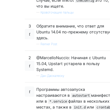
случае, если linkrot
это то,
chkconfig
что вы ищете.
—
Кровоточащие пальцы
3
Обратите внимание, что ответ для
Ubuntu 14.04 по-прежнему отсутству
здесь.
—
Reinier Post
2
@MarcelloNuccio: Начиная с Ubuntu
15.04, Upstart устарела в пользу
Systemd.
—
Дан Даскалеску
Программы автозапуска
настраиваются в
манифест
autostart
или в
файлах в нескольких
*.service
местах, а также в
или
init.d
cronta