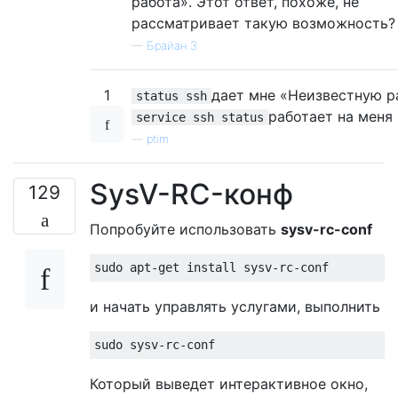
работа». Этот ответ, похоже, не
рассматривает такую ​​возможность?
—
Брайан З
1
дает мне «Неизвестную р
status ssh
работает на меня
service ssh status
—
ptim
SysV-RC-конф
129
Попробуйте использовать
sysv-rc-conf
и начать управлять услугами, выполнить
Который выведет интерактивное окно,