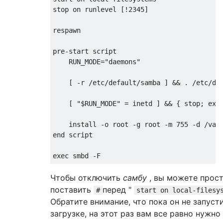
stop on runlevel [!2345]

respawn

pre-start script

    RUN_MODE="daemons"

    [ -r /etc/default/samba ] && . /etc/def
    [ "$RUN_MODE" = inetd ] && { stop; exit
    install -o root -g root -m 755 -d /var/
end script

Чтобы отключить
самбу
, вы можете прос
поставить
перед "
#
start on local-filesy
Обратите внимание, что пока он не запуст
загрузке, на этот раз вам все равно нужно