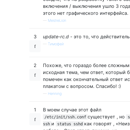
включения / выключения ушло 3 года
этого нет графического интерфейса.
—
MestreLion
3
update-rc.d
- это то, что действител
—
Тимофей
2
Похоже, что гораздо более сложным
исходная тема, чем ответ, который 
помечен как окончательный ответ и
плакатом с вопросом. Спасибо! :)
—
Henning
1
В моем случае этот файл
существует , но
/etc/init/ssh.conf
s
и
как говорят , «Неи
ssh
status sshd