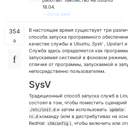
18.04.
—
Доктор Джей
В настоящее время существует три разли
354
способа запуска программного обеспечени
качестве службы в Ubuntu,
SysV
,
Upstart
Служба здесь определяется как программ
запускаемая системой в фоновом режиме,
отличие от программы, запускаемой и зап
непосредственно пользователем.
SysV
Традиционный способ запуска служб в Lin
состоял в том, чтобы поместить сценарий
и затем использовать
/etc/init.d
update-
команду (или в дистрибутивах на осн
rc.d
RedHat
), чтобы включить или о
chkconfig