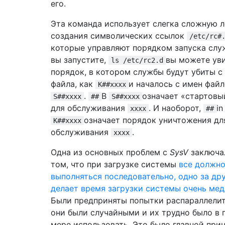
его.
Эта команда использует слегка сложную л
создания символических ссылок
/etc/rc#
которые управляют порядком запуска слу
вы запустите,
вы можете ув
ls /etc/rc2.d
порядок, в котором службы будут убиты с
файла, как
и началось с имен фай
K##xxxx
.
В
означает «стартовы
S##xxxx
##
S##xxxx
для обслуживания
. И наоборот,
in
xxxx
##
означает порядок уничтожения дл
K##xxxx
обслуживания
.
xxxx
Одна из основных проблем с
SysV
заключа
том, что при загрузке системы
все должн
выполняться последовательно, одно за дру
делает время загрузки системы очень ме
Были предприняты попытки распараллелить
они были случайными и их трудно было в 
мере использовать. Это было главной при