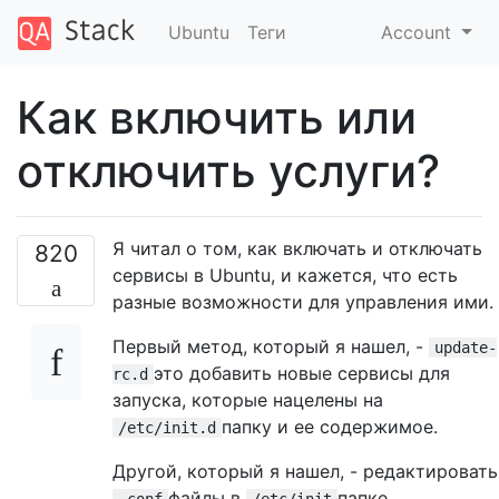
Ubuntu
Теги
Account
Как включить или
отключить услуги?
Я читал о том, как включать и отключать
820
сервисы в Ubuntu, и кажется, что есть
разные возможности для управления ими.
Первый метод, который я нашел, -
update-
это добавить новые сервисы для
rc.d
запуска, которые нацелены на
папку и ее содержимое.
/etc/init.d
Другой, который я нашел, - редактировать
файлы в
папке.
.conf
/etc/init