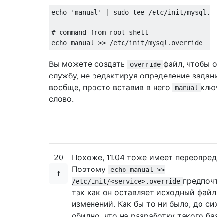
echo 'manual' | sudo tee /etc/init/mysql.ov
# command from root shell

Вы можете создать
файл, чтобы 
override
службу, не редактируя определение задан
вообще, просто вставив в него
клю
manual
слово.
20
Похоже, 11.04 тоже имеет переопред
Поэтому
echo manual >>
предпочт
/etc/init/<service>.override
так как он оставляет исходный файл 
изменений. Как бы то ни было, до си
обидно, что на разработку такого ба