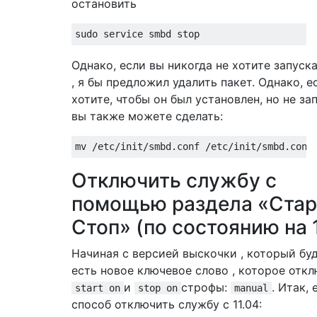
остановить
Однако, если вы никогда не хотите запуск
, я бы предложил удалить пакет. Однако, е
хотите, чтобы он был установлен, но не за
вы также можете сделать:
Отключить службу с
помощью раздела «Старт
Стоп» (по состоянию на 1
Начиная с версией выскочки , который буде
есть новое ключевое слово , которое отк
и
строфы:
. Итак,
start on
stop on
manual
способ отключить службу с 11.04: