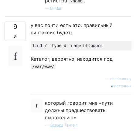
регистра
.
-name
—
G-Man
у вас почти есть это. правильный
9
синтаксис будет:
Каталог, вероятно, находится под
/var/www/
—
chrisbunney
источник
который говорит мне «пути
должны предшествовать
выражению»
—
Эдвард Тангей