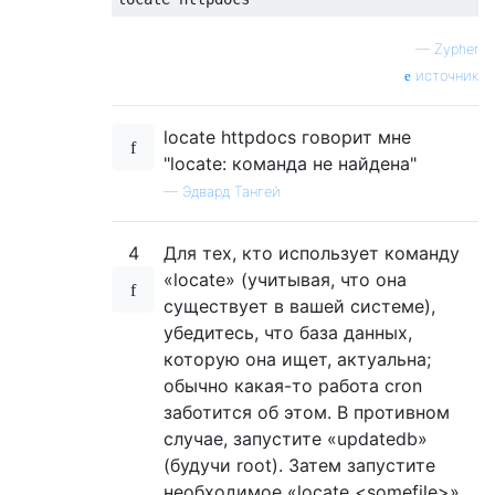
—
Zypher
источник
locate httpdocs говорит мне
"locate: команда не найдена"
—
Эдвард Тангей
4
Для тех, кто использует команду
«locate» (учитывая, что она
существует в вашей системе),
убедитесь, что база данных,
которую она ищет, актуальна;
обычно какая-то работа cron
заботится об этом. В противном
случае, запустите «updatedb»
(будучи root). Затем запустите
необходимое «locate <somefile>».