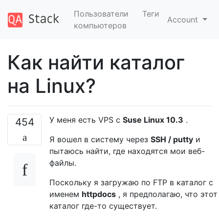
Пользователи
Теги
Account
компьютеров
Как найти каталог
на Linux?
У меня есть VPS с
Suse Linux 10.3
.
454
Я вошел в систему через
SSH / putty
и
пытаюсь найти, где находятся мои веб-
файлы.
Поскольку я загружаю по FTP в каталог с
именем
httpdocs
, я предполагаю, что этот
каталог где-то существует.