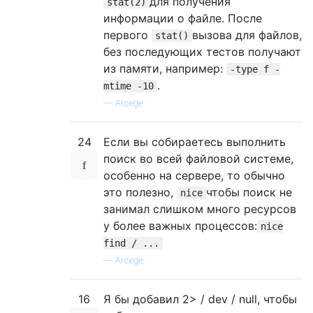
для получения
stat(2)
информации о файле. После
первого
вызова для файлов,
stat()
без последующих тестов получают
из памяти, например:
-type f -
.
mtime -10
—
Arcege
24
Если вы собираетесь выполнить
поиск во всей файловой системе,
особенно на сервере, то обычно
это полезно,
чтобы поиск не
nice
занимал слишком много ресурсов
у более важных процессов:
nice
find / ...
—
Arcege
16
Я бы добавил 2> / dev / null, чтобы