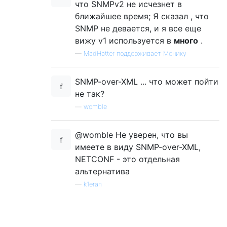
что SNMPv2 не исчезнет в
ближайшее время; Я сказал , что
SNMP не девается, и я все еще
вижу v1 используется в
много
.
—
MadHatter поддерживает Монику
SNMP-over-XML ... что может пойти
не так?
—
womble
@womble Не уверен, что вы
имеете в виду SNMP-over-XML,
NETCONF - это отдельная
альтернатива
—
k1eran