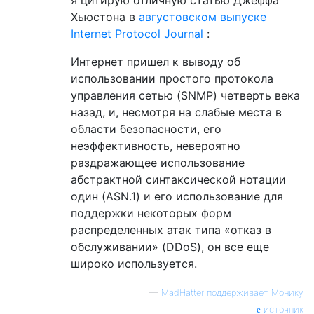
я цитирую отличную статью Джеффа
Хьюстона в
августовском выпуске
Internet Protocol Journal
:
Интернет пришел к выводу об
использовании простого протокола
управления сетью (SNMP) четверть века
назад, и, несмотря на слабые места в
области безопасности, его
неэффективность, невероятно
раздражающее использование
абстрактной синтаксической нотации
один (ASN.1) и его использование для
поддержки некоторых форм
распределенных атак типа «отказ в
обслуживании» (DDoS), он все еще
широко используется.
—
MadHatter поддерживает Монику
источник