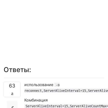
Ответы:
использование
63
-o
reconnect,ServerAliveInterval=15,ServerAliv
Комбинация
ServerAliveInterval=15,ServerAliveCountMax