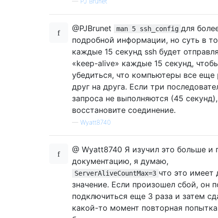
—
PJ Brunet
@PJBrunet
для боле
man 5 ssh_config
подробной информации, но суть в то
каждые 15 секунд ssh будет отправля
«keep-alive» каждые 15 секунд, чтоб
убедиться, что компьютеры все еще
друг на друга. Если три последовате
запроса не выполняются (45 секунд),
восстановите соединение.
—
Wyatt8740
@ Wyatt8740 Я изучил это больше и 
документацию, я думаю,
что это имеет 
ServerAliveCountMax=3
значение. Если произошел сбой, он 
подключиться еще 3 раза и затем сд
какой-то момент повторная попытка