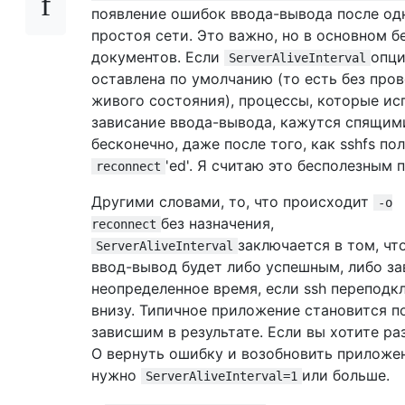
появление ошибок ввода-вывода после од
простоя сети. Это важно, но в основном б
документов. Если
опц
ServerAliveInterval
оставлена ​​по умолчанию (то есть без про
живого состояния), процессы, которые и
зависание ввода-вывода, кажутся спящим
бесконечно, даже после того, как sshfs по
'ed'. Я считаю это бесполезным 
reconnect
Другими словами, то, что происходит
-o
без назначения,
reconnect
заключается в том, чт
ServerAliveInterval
ввод-вывод будет либо успешным, либо за
неопределенное время, если ssh переподк
внизу. Типичное приложение становится 
зависшим в результате. Если вы хотите раз
O вернуть ошибку и возобновить приложен
нужно
или больше.
ServerAliveInterval=1