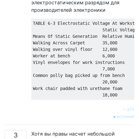
электростатическим разрядом для
производителей электроники
TABLE 6-3 Electrostatic Voltage At Workstat
                            Static Voltage 
Means Of Static Generation  Relative Humidi
Walking Across Carpet       35,000         
Walking over vinyl floor    12,000         
Worker at bench             6,000          
Vinyl envelopes for work instructions 

                            7,000          
Common polly bag picked up from bench

                            20,000         
Work chair padded with urethane foam 

—
jj33
источник
Хотя вы правы насчет небольшой
3