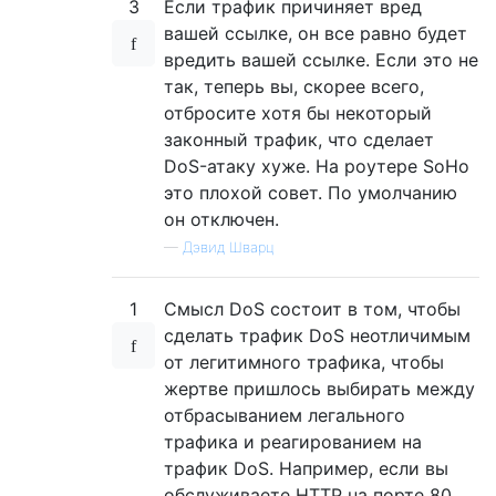
3
Если трафик причиняет вред
вашей ссылке, он все равно будет
вредить вашей ссылке. Если это не
так, теперь вы, скорее всего,
отбросите хотя бы некоторый
законный трафик, что сделает
DoS-атаку хуже. На роутере SoHo
это плохой совет. По умолчанию
он отключен.
—
Дэвид Шварц
1
Смысл DoS состоит в том, чтобы
сделать трафик DoS неотличимым
от легитимного трафика, чтобы
жертве пришлось выбирать между
отбрасыванием легального
трафика и реагированием на
трафик DoS. Например, если вы
обслуживаете HTTP на порте 80,