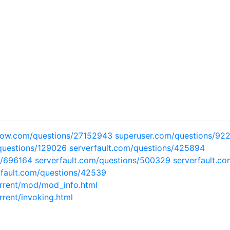
low.com/questions/27152943
superuser.com/questions/92
questions/129026
serverfault.com/questions/425894
ns/696164
serverfault.com/questions/500329
serverfault.co
rfault.com/questions/42539
urrent/mod/mod_info.html
rent/invoking.html