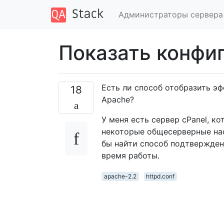
Администраторы сервера
Показать конфи
Есть ли способ отобразить э
18
Apache?
У меня есть сервер cPanel, к
некоторые общесерверные нас
бы найти способ подтвержден
время работы.
apache-2.2
httpd.conf