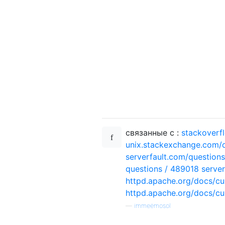
связанные с :
stackoverf
unix.stackexchange.com/
serverfault.com/questio
questions / 489018
serve
httpd.apache.org/docs/c
httpd.apache.org/docs/cur
—
immeëmosol