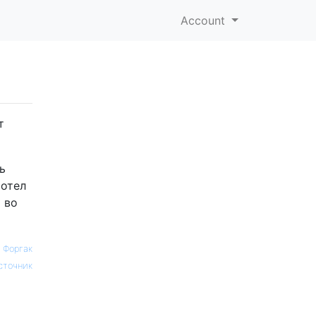
Account
т
ь
хотел
 во
 Форгак
сточник