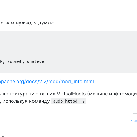
то вам нужно, я думаю.
P, subnet, whatever

.apache.org/docs/2.2/mod/mod_info.html
 конфигурацию ваших VirtualHosts (меньше информаци
, используя команду
.
sudo httpd -S
и