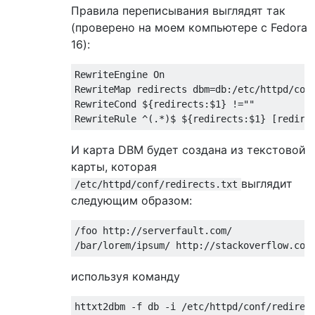
Правила переписывания выглядят так
(проверено на моем компьютере с Fedora
16):
RewriteEngine On

RewriteMap redirects dbm=db:/etc/httpd/conf
RewriteCond ${redirects:$1} !=""

И карта DBM будет создана из текстовой
карты, которая
выглядит
/etc/httpd/conf/redirects.txt
следующим образом:
/foo http://serverfault.com/

используя команду