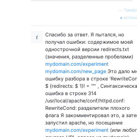
—
Tometz
источн
Спасибо за ответ. Я пытался, но
получал ошибки: содержимое моей
однострочной версии redirects.txt
(значения, разделенные пробелами)
mydomain.com/experiment
mydomain.com/new_page
Это дало м
ошибку разбора в строке 'RewriteCo
$ {redirects: $ 1}! = ""' , Синтаксическ
ошибка в строке 314
/usr/local/apache/conf/httpd.conf:
RewriteCond: разделители плохого
флага Я закомментировал это, а зат
запустил apache, но посещение
mydomain.com/experiment
(или любо