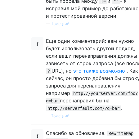
быть пробела между
и
- я
!=
""
исправил мой пример до работающе
и протестированной версии.
—
Томецкий
Еще один комментарий: вам нужно
будет использовать другой подход,
если ваши перенаправления должны
зависеть от строк запроса (все посл
URL), но
это также возможно
. Как
?
сейчас, он просто добавил бы строк
запроса для перенаправления,
например
http://yourserver.com/foo?
перенаправил бы на
q=bar
.
http://serverfault.com/?q=bar
—
Томецкий
Спасибо за обновление.
RewriteMap