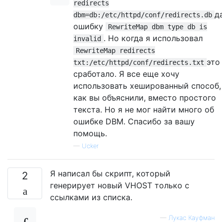
redirects
д
dbm=db:/etc/httpd/conf/redirects.db
ошибку
RewriteMap dbm type db is
. Но когда я использовал
invalid
RewriteMap redirects
это
txt:/etc/httpd/conf/redirects.txt
сработало. Я все еще хочу
использовать хешированный способ,
как вы объяснили, вместо простого
текста. Но я не мог найти много об
ошибке DBM. Спасибо за вашу
помощь.
—
Ucker
Я написал бы скрипт, который
2
генерирует новый VHOST только с
ссылками из списка.
—
Лукас Кауфман