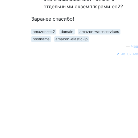
отдельными экземплярами ec2?
Заранее спасибо!
amazon-ec2
domain
amazon-web-services
hostname
amazon-elastic-ip
—
Чев
источник