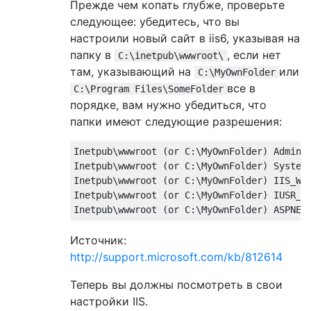
Прежде чем копать глубже, проверьте
следующее: убедитесь, что вы
настроили новый сайт в iis6, указывая на
папку в
, если нет
C:\inetpub\wwwroot\
там, указывающий на
или
C:\MyOwnFolder
все в
C:\Program Files\SomeFolder
порядке, вам нужно убедиться, что
папки имеют следующие разрешения:
Inetpub\wwwroot (or C:\MyOwnFolder) Adminis
Inetpub\wwwroot (or C:\MyOwnFolder) System 
Inetpub\wwwroot (or C:\MyOwnFolder) IIS_WPG
Inetpub\wwwroot (or C:\MyOwnFolder) IUSR_Ma
Источник:
http://support.microsoft.com/kb/812614
Теперь вы должны посмотреть в свои
настройки IIS.