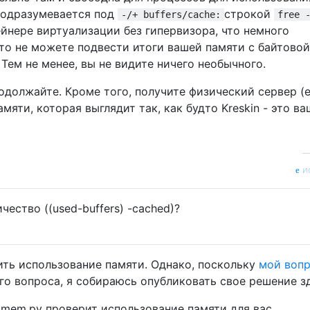
подразумевается под
строкой
-/+ buffers/cache:
free 
йнере виртуализации без гипервизора, что немного
то не можете подвести итоги вашей памяти с байтовой
Тем не менее, вы не видите ничего необычного.
одолжайте. Кроме того, получите физический сервер (
мяти, которая выглядит так, как будто Kreskin - это ва
и
чество ((used-buffers) -cached)?
ить использование памяти. Однако, поскольку
мой воп
го вопроса, я собираюсь опубликовать свое решение з
mem.py проверит использование памяти для вас.