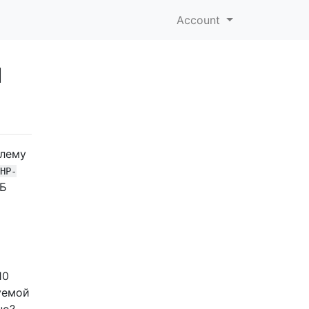
Account
ы
блему
HP-
МБ
10
уемой