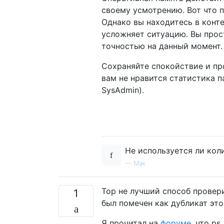
своему усмотрению. Вот что 
Однако вы находитесь в конте
усложняет ситуацию. Вы прос
точностью на данный момент. 
Сохраняйте спокойствие и пр
вам не нравится статистика па
SysAdmin).
Не используется ли коли
—
Мак
Top не лучший способ провер
1
был помечен как дубликат это
Я прочитал на
форуме,
что ps_