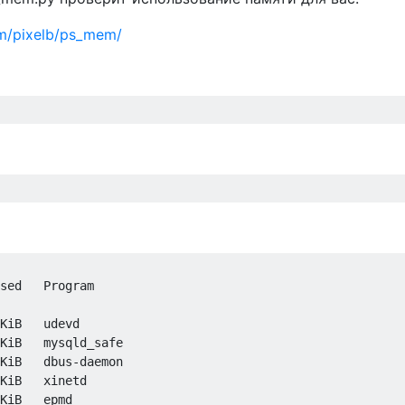
om/pixelb/ps_mem/
sed   Program

KiB   udevd

KiB   mysqld_safe

KiB   dbus-daemon

KiB   xinetd

KiB   epmd
