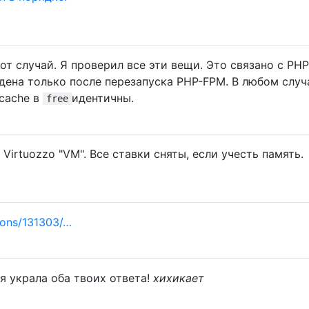
тот случай. Я проверил все эти вещи. Это связано с PH
дена только после перезапуска PHP-FPM. В любом случ
 cache в
идентичны.
free
Virtuozzo "VM". Все ставки сняты, если учесть память.
ions/131303/…
я украла оба твоих ответа!
хихикает