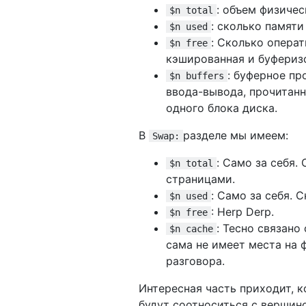
: объем физиче
$n total
: сколько памяти
$n used
: Сколько операт
$n free
кэшированная и буферизо
: буферное пр
$n buffers
ввода-вывода, прочитан
одного блока диска.
В
разделе мы имеем:
Swap:
: Само за себя.
$n total
страницами.
: Само за себя. 
$n used
: Herp Derp.
$n free
: Тесно связано
$n cache
сама не имеет места на 
разговора.
Интересная часть приходит, 
будут соотноситься с вершин