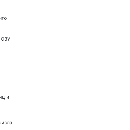
что
 ОЗУ
иц и
 числа