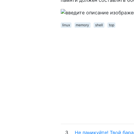
памяти должен составлять 600
linux
memory
shell
top
3
Не паникуйте! Твой бара