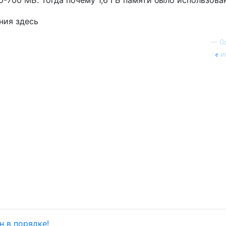
-700 МБ. Тогда почему 1,6 ГБ памяти было использова
—
G
и
н в порядке!