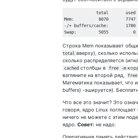
             total       used 
Mem:          8070       7747 
-/+ buffers/cache:       1780 
Строка Mem показывает общий
вверху), сколько исполь
total
сколько распределяется (игно
столбцы в
кор
cached
free -m
взгляните на второй ряд,
free
Математика показывает, что и
buffers) -эшируется). Бесплатн
Что все это значит? Это означ
говоря, ядро ​​Linux поглощае
ничего не можете с этим поде
ядро.
Совет:
не надо.
Оперативная память действит