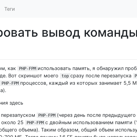
Теги
ровать вывод команд
ом, как
использовать память, я обнаружил про
PHP-FPM
де. Вот скриншот моего
сразу после перезапуска
top
P
процессов, каждый из которых занимает 5,5 
PHP-FPM
а).
д перезапуском
(через день после предыдущего
PHP-FPM
е около 25
с двойным использованием памяти (
PHP-FPM
т общего объема). Таким образом, общий объем использ