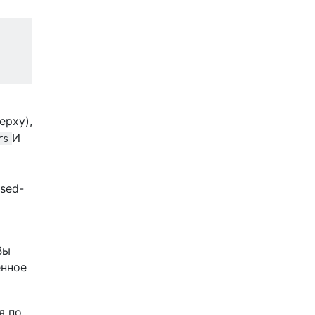
ерху),
И
rs
sed-
Вы
енное
я по