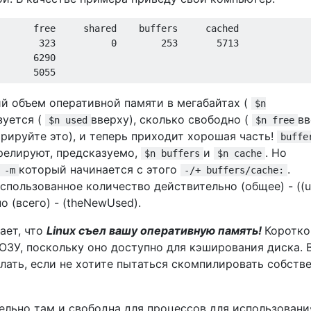
      free     shared    buffers     cached

       323          0        253       5713

      6290

 объем оперативной памяти в мегабайтах (
$n
зуется (
вверху), сколько свободно (
вв
$n used
$n free
рируйте это), и теперь приходит хорошая часть!
buffe
релируют, предсказуемо,
и
. Но
$n buffers
$n cache
который начинается с этого
.
 -m
-/+ buffers/cache:
спользованное количество действительно (общее) - ((u
о (всего) - (theNewUsed).
ает, что
Linux съел вашу оперативную память!
Коротко
т ОЗУ, поскольку оно доступно для кэширования диска. 
лать, если не хотите пытаться скомпилировать собств
ельно там и свободна для процессов для использовани