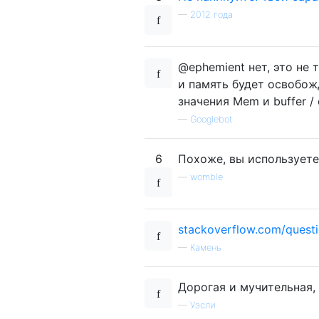
—
2012 года
@ephemient нет, это не 
и память будет освобож
значения Mem и buffer /
—
Googlebot
6
Похоже, вы используете 
—
womble
stackoverflow.com/quest
—
Камень
Дорогая и мучительная, 
—
Уэсли