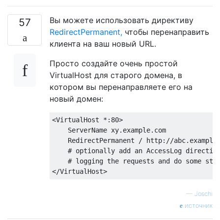
Вы можете использовать директиву
57
RedirectPermanent,
чтобы перенаправить
клиента на ваш новый URL.
Просто создайте очень простой
VirtualHost для старого домена, в
котором вы перенаправляете его на
новый домен:
<VirtualHost *:80>

    ServerName xy.example.com

    RedirectPermanent / http://abc.example.
    # optionally add an AccessLog directive
    # logging the requests and do some stat
—
Joschi
источник