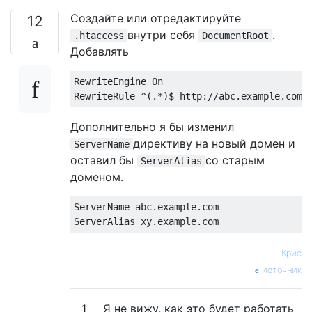
Создайте или отредактируйте
12
внутри себя
.
.htaccess
DocumentRoot
Добавлять
RewriteEngine On

Дополнительно я бы изменил
директиву на новый домен и
ServerName
оставил бы
со старым
ServerAlias
доменом.
ServerName abc.example.com

—
Крис
источник
1
Я не вижу, как это будет работать