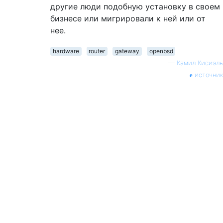
другие люди подобную установку в своем
бизнесе или мигрировали к ней или от
нее.
hardware
router
gateway
openbsd
—
Камил Кисиэль
источник