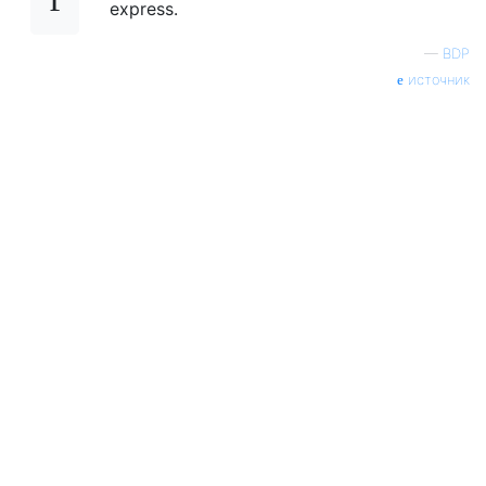
express.
—
BDP
источник