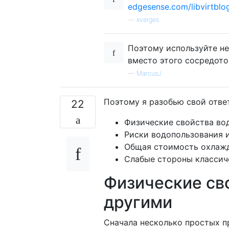
edgesense.com/libvirtblo
—
xverges
Поэтому используйте не
вместо этого сосредото
—
MarcusJ
Поэтому я разобью свой ответ
22
Физические свойства во
Риски водопользования 
Общая стоимость охлаж
Слабые стороны классич
Физические св
другими
Сначала несколько простых п