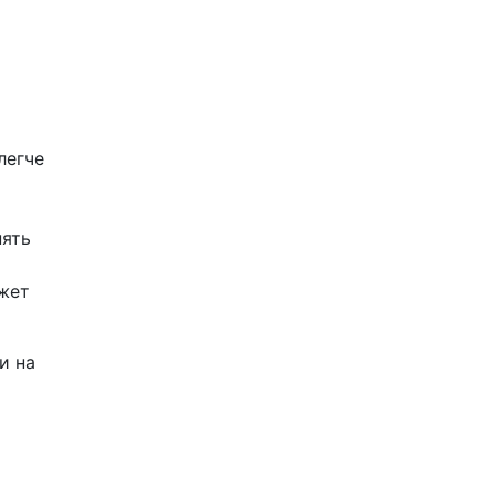
легче
нять
ожет
и на