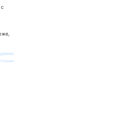
 с
оже,
урзенко
сточник