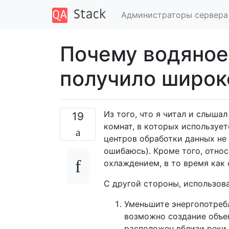
Администраторы сервера
Почему водяное
получило широк
Из того, что я читал и слыша
19
комнат, в которых использует
центров обработки данных не 
ошибаюсь). Кроме того, отно
охлаждением, в то время как
С другой стороны, использов
Уменьшите энергопотребл
возможно создание объек
расположен вблизи реки 