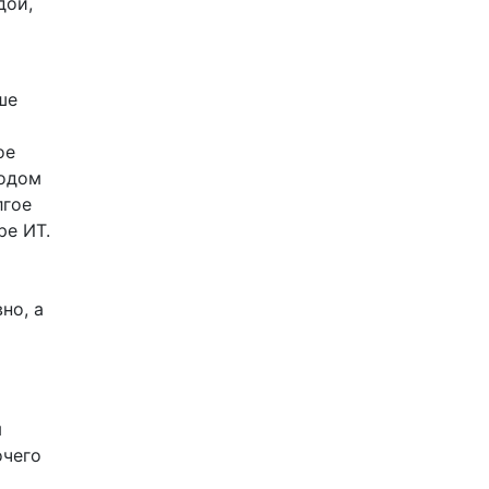
дой,
ше
ое
тодом
лгое
ре ИТ.
но, а
я
очего