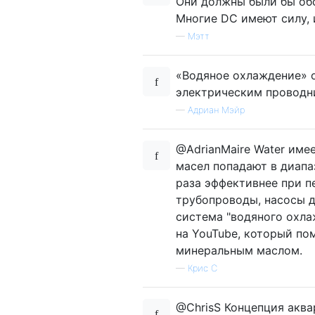
Они должны были бы об
Многие DC имеют силу, 
—
Мэтт
«Водяное охлаждение» о
электрическим проводн
—
Адриан Мэйр
@AdrianMaire Water име
масел попадают в диапаз
раза эффективнее при п
трубопроводы, насосы д
система "водяного охла
на YouTube, который по
минеральным маслом.
—
Крис С
@ChrisS Концепция аква