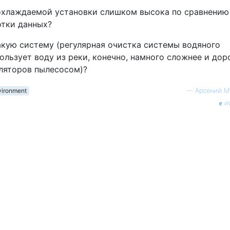
хлаждаемой установки слишком высока по сравнению
тки данных?
ую ​​систему (регулярная очистка системы водяного
ользует воду из реки, конечно, намного сложнее и дор
иляторов пылесосом)?
vironment
—
Арсений М
и