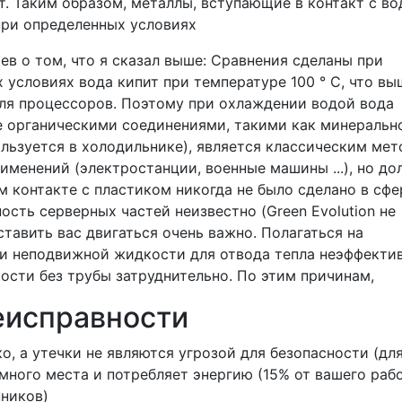
. Таким образом, металлы, вступающие в контакт с во
при определенных условиях
в о том, что я сказал выше: Сравнения сделаны при
 условиях вода кипит при температуре 100 ° C, что вы
ля процессоров. Поэтому при охлаждении водой вода
 органическими соединениями, такими как минеральн
ользуется в холодильнике), является классическим ме
менений (электростанции, военные машины ...), но до
 контакте с пластиком никогда не было сделано в сфе
ность серверных частей неизвестно (Green Evolution не
ставить вас двигаться очень важно. Полагаться на
и неподвижной жидкости для отвода тепла неэффектив
ости без трубы затруднительно. По этим причинам,
еисправности
о, а утечки не являются угрозой для безопасности (дл
много места и потребляет энергию (15% от вашего раб
нников)