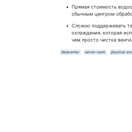
Прямая стоимость водоо
обычным центром обрабо
Сложно поддерживать так
охлаждения, которая исп
чем просто чистка вент
datacenter
server-room
physical-en