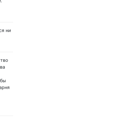
.
ся ни
ство
два
обы
арня