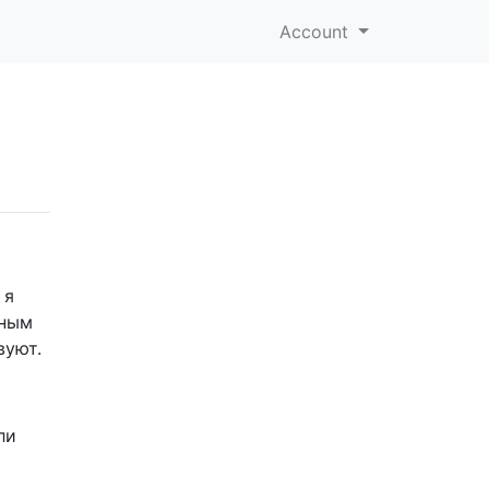
Account
 я
яным
вуют.
ли