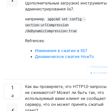
(дополнительные загрузки) инструменты
администрирования iis7.
например.
appcmd set config -
section:urlCompression
/doDynamicCompression:true
Refrences:
Изменения в сжатии в IIS7
Динамическое сжатие HowTo
—
Pure.Krome
источник
Как вы проверяете, что HTTP1.0-запросы
1
не сжимаются? Может ли быть так, что
используемый вами клиент не сообщает
серверу, что он может принять сжатый
ответ?