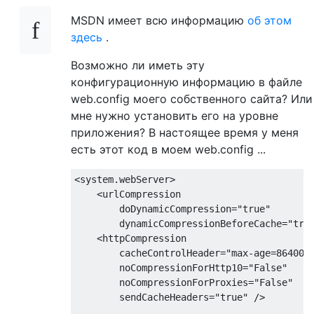
MSDN имеет всю информацию
об этом
здесь
.
Возможно ли иметь эту
конфигурационную информацию в файле
web.config моего собственного сайта? Или
мне нужно установить его на уровне
приложения? В настоящее время у меня
есть этот код в моем web.config ...
<system.webServer>

    <urlCompression 

        doDynamicCompression="true" 

        dynamicCompressionBeforeCache="true
    <httpCompression 

        cacheControlHeader="max-age=86400" 
        noCompressionForHttp10="False" 

        noCompressionForProxies="False" 

        sendCacheHeaders="true" />
