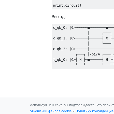
Выход:
c_qb_0: |0>──────■────────■───
                 │      ┌─┴─┐ 
c_qb_1: |0>──────┼──────┤ X ├─
                 │      └───┘ 
c_qb_2: |0>──────┼────────────
           ┌───┐ │-pi/4 ┌───┐┌
t_qb_0: |0>┤ H ├─■──────┤ H ├┤
Используя наш сайт, вы подтверждаете, что прочи
отношении файлов cookie
и
Политику конфиденциа