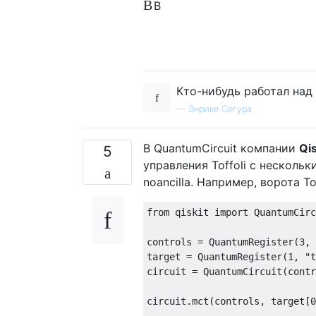
В
В
Кто-нибудь работал над 
—
Энрике Сегура
В QuantumCircuit компании
Qis
5
управления Toffoli с нескольк
noancilla. Например, ворота 
from qiskit import QuantumCirc
controls = QuantumRegister(3, 
target = QuantumRegister(1, "t
circuit = QuantumCircuit(contr
circuit.mct(controls, target[0