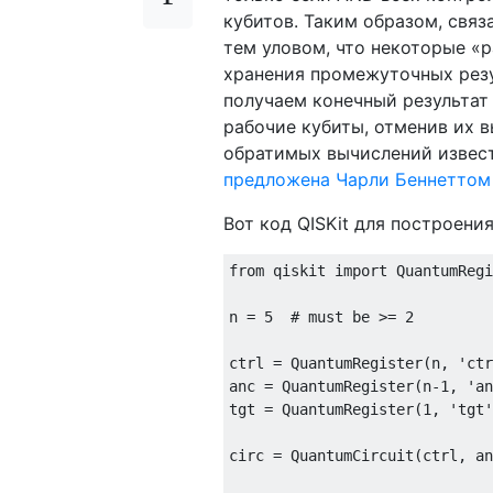
кубитов. Таким образом, связа
тем уловом, что некоторые «
хранения промежуточных резу
получаем конечный результат
рабочие кубиты, отменив их в
обратимых вычислений извест
предложена Чарли Беннеттом 
Вот код QISKit для построени
from qiskit import QuantumRegi
n = 5  # must be >= 2

ctrl = QuantumRegister(n, 'ctr
anc = QuantumRegister(n-1, 'an
tgt = QuantumRegister(1, 'tgt'
circ = QuantumCircuit(ctrl, an