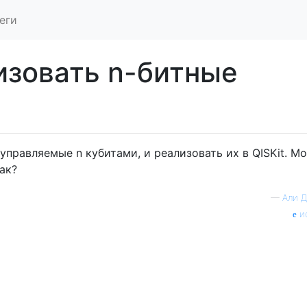
еги
изовать n-битные
, управляемые n кубитами, и реализовать их в QISKit. М
как?
—
Али 
и