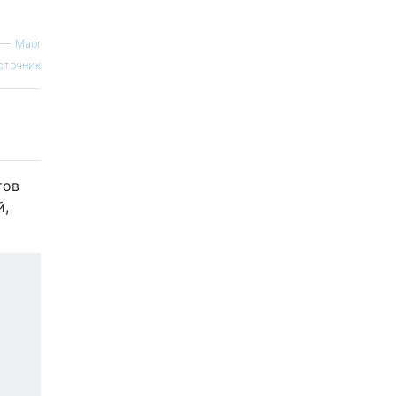
—
Maor
сточник
тов
й,