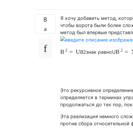
Я хочу добавить метод, котор
8
чтобы ворота были более слож
метод был впервые представле
2
2
=
U
=
В
В
В
2
знак равно
U
Это рекурсивное определение
определяется в терминах упра
продолжаться до тех пор, пок
Эта реализация немного сложн
против сбора относительной ф