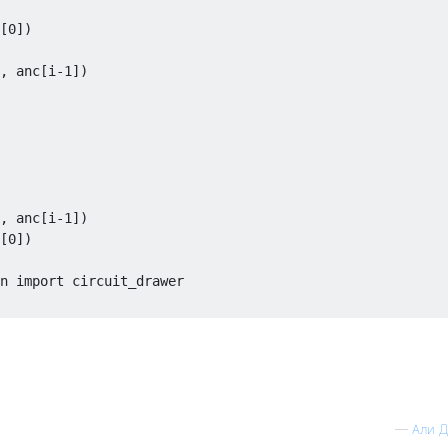
[0])

, anc[i-1])

, anc[i-1])

[0])    

n import circuit_drawer

—
Али 