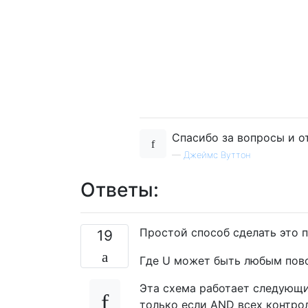
Спасибо за вопросы и от
—
Джеймс Вуттон
Ответы:
Простой способ сделать это по
19
Где U может быть любым повор
Эта схема работает следующи
только если AND всех контрол