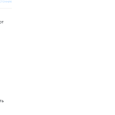
сточник
от
ть