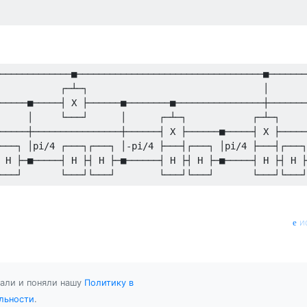
─────────────■──────────────────────────────────■───────
           ┌─┴─┐                                │       
─────■─────┤ X ├──────■────────■────────────────┼───────
     │     └───┘      │      ┌─┴─┐            ┌─┴─┐     
─────┼────────────────┼──────┤ X ├──────■─────┤ X ├─────
───┐ │pi/4 ┌───┐┌───┐ │-pi/4 ├───┤┌───┐ │pi/4 ├───┤┌───┐
 H ├─■─────┤ H ├┤ H ├─■──────┤ H ├┤ H ├─■─────┤ H ├┤ H ├
и
тали и поняли нашу
Политику в
льности
.