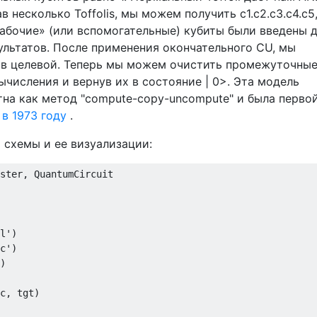
в несколько Toffolis, мы можем получить c1.c2.c3.c4.c5,
рабочие» (или вспомогательные) кубиты были введены 
льтатов. После применения окончательного CU, мы
 в целевой. Теперь мы можем очистить промежуточны
ычисления и вернув их в состояние | 0>. Эта модель
на как метод "compute-copy-uncompute" и была перво
в 1973 году
.
я схемы и ее визуализации:
ster, QuantumCircuit

l')

c')

)

c, tgt)
