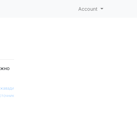
Account
ожно
Джавади
сточник