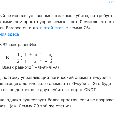
и
ый не использует вспомогательные кубиты, но требует,
ными, чем просто управляемые - нет. Я считаю, что эт
н Barenco et. и др.
в этой статье
лемма 7.5:
Х
В
2
знак равно
Икс
1
1
+
я
1
-
я
В
=
(
)
.
2
1
-
я
1
+
я
В
знак равно
1
2
(
1
+
я
1
-
я
1
-
я
1
+
я
)
,
, поэтому управляющий логический элемент n-кубита
вляющего логического элемента n-1-кубита. Это будет
а вы не достигнете двух кубитных ворот CNOT.
а, однако существует более простая, если не возража
азы (см. Лемму 7.9 той же статьи).