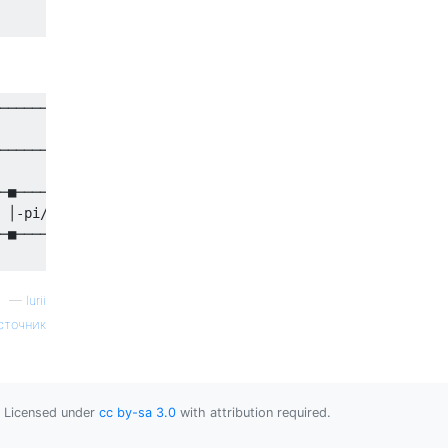
───────────────────────────■────────────────────

                           │                    

──────────■────────────────┼────────────────────

        ┌─┴─┐            ┌─┴─┐                  

─■──────┤ X ├──────■─────┤ X ├──────■───────────

 │-pi/4 ├───┤┌───┐ │pi/4 ├───┤┌───┐ │-pi/4 ┌───┐

─■──────┤ H ├┤ H ├─■─────┤ H ├┤ H ├─■──────┤ H ├

—
Iurii
сточник
Licensed under
cc by-sa 3.0
with attribution required.