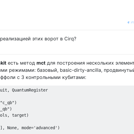
и
реализацией этих ворот в Cirq?
kit
есть метод
mct
для построения нескольких элемен
ими режимами: базовый, basic-dirty-ancilla, продвинуты
Тоффоли с 3 контрольными кубитами:
uit, QuantumRegister

"c_qb")

_qb")

ols, target)

], None, mode='advanced')
