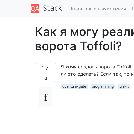
Квантовые вычисления
Т
Как я могу реал
ворота Toffoli?
Я хочу создать ворота Toffoli
17
ли это сделать? Если так, то 
quantum-gate
programming
qiskit