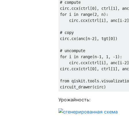
# compute

circ.ccx(ctrl[0], ctrl[1], anc
for i in range(2, n):

    circ.ccx(ctrl[i], anc[i-2]
# copy

circ.cx(anc[n-2], tgt[0])

# uncompute

for i in range(n-1, 1, -1):

    circ.ccx(ctrl[i], anc[i-2]
circ.ccx(ctrl[0], ctrl[1], anc
from qiskit.tools.visualizatio
Урожайность: