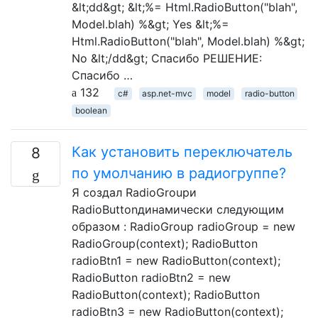
&lt;dd&gt; &lt;%= Html.RadioButton("blah",
Model.blah) %&gt; Yes &lt;%=
Html.RadioButton("blah", Model.blah) %&gt;
No &lt;/dd&gt; Спасибо РЕШЕНИЕ:
Спасибо …
132
c#
asp.net-mvc
model
radio-button
boolean
Как установить переключатель
8
по умолчанию в радиогруппе?
Я создал RadioGroupи
RadioButtonдинамически следующим
образом : RadioGroup radioGroup = new
RadioGroup(context); RadioButton
radioBtn1 = new RadioButton(context);
RadioButton radioBtn2 = new
RadioButton(context); RadioButton
radioBtn3 = new RadioButton(context);