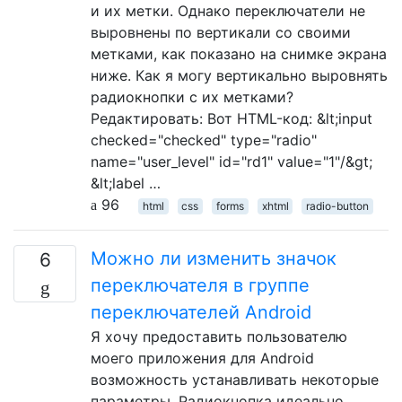
и их метки. Однако переключатели не
выровнены по вертикали со своими
метками, как показано на снимке экрана
ниже. Как я могу вертикально выровнять
радиокнопки с их метками?
Редактировать: Вот HTML-код: &lt;input
checked="checked" type="radio"
name="user_level" id="rd1" value="1"/&gt;
&lt;label …
96
html
css
forms
xhtml
radio-button
Можно ли изменить значок
6
переключателя в группе
переключателей Android
Я хочу предоставить пользователю
моего приложения для Android
возможность устанавливать некоторые
параметры. Радиокнопка идеально