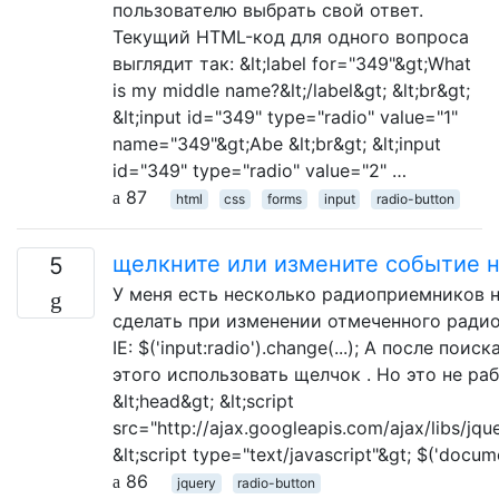
пользователю выбрать свой ответ.
Текущий HTML-код для одного вопроса
выглядит так: &lt;label for="349"&gt;What
is my middle name?&lt;/label&gt; &lt;br&gt;
&lt;input id="349" type="radio" value="1"
name="349"&gt;Abe &lt;br&gt; &lt;input
id="349" type="radio" value="2" …
87
html
css
forms
input
radio-button
щелкните или измените событие н
5
У меня есть несколько радиоприемников н
сделать при изменении отмеченного радио
IE: $('input:radio').change(...); А после п
этого использовать щелчок . Но это не рабо
&lt;head&gt; &lt;script
src="http://ajax.googleapis.com/ajax/libs/jquer
&lt;script type="text/javascript"&gt; $('docum
86
jquery
radio-button