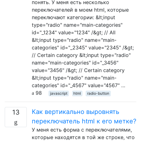
понять. У меня есть несколько
переключателей в моем html, которые
переключают категории: &lt;input
type="radio" name="main-categories"
id="_1234" value="1234" /&gt; // All
&lt;input type="radio" name="main-
categories" id="_2345" value="2345" /&gt;
// Certain category &lt;input type="radio"
name="main-categories" id="_3456"
value="3456" /&gt; // Certain category
&lt;input type="radio" name="main-
categories" id="_4567" value="4567" …
98
javascript
html
radio-button
Как вертикально выровнять
13
переключатель html к его метке?
У меня есть форма с переключателями,
которые находятся в той же строке, что