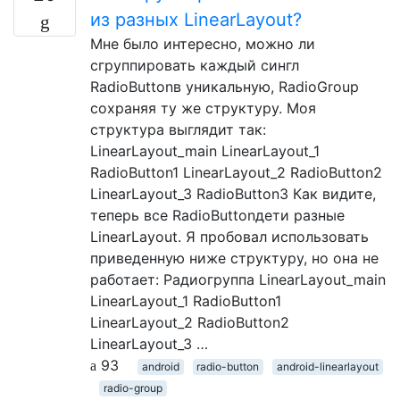
из разных LinearLayout?
Мне было интересно, можно ли
сгруппировать каждый сингл
RadioButtonв уникальную, RadioGroup
сохраняя ту же структуру. Моя
структура выглядит так:
LinearLayout_main LinearLayout_1
RadioButton1 LinearLayout_2 RadioButton2
LinearLayout_3 RadioButton3 Как видите,
теперь все RadioButtonдети разные
LinearLayout. Я пробовал использовать
приведенную ниже структуру, но она не
работает: Радиогруппа LinearLayout_main
LinearLayout_1 RadioButton1
LinearLayout_2 RadioButton2
LinearLayout_3 …
93
android
radio-button
android-linearlayout
radio-group