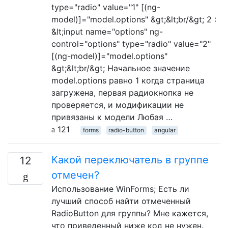
type="radio" value="1" [(ng-
model)]="model.options" &gt;&lt;br/&gt; 2 :
&lt;input name="options" ng-
control="options" type="radio" value="2"
[(ng-model)]="model.options"
&gt;&lt;br/&gt; Начальное значение
model.options равно 1 когда страница
загружена, первая радиокнопка не
проверяется, и модификации не
привязаны к модели Любая …
121
forms
radio-button
angular
Какой переключатель в группе
12
отмечен?
Использование WinForms; Есть ли
лучший способ найти отмеченный
RadioButton для группы? Мне кажется,
что приведенный ниже код не нужен.