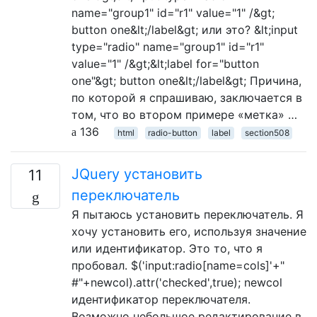
name="group1" id="r1" value="1" /&gt;
button one&lt;/label&gt; или это? &lt;input
type="radio" name="group1" id="r1"
value="1" /&gt;&lt;label for="button
one"&gt; button one&lt;/label&gt; Причина,
по которой я спрашиваю, заключается в
том, что во втором примере «метка» …
136
html
radio-button
label
section508
JQuery установить
11
переключатель
Я пытаюсь установить переключатель. Я
хочу установить его, используя значение
или идентификатор. Это то, что я
пробовал. $('input:radio[name=cols]'+"
#"+newcol).attr('checked',true); newcol
идентификатор переключателя.
Возможно небольшое редактирование в