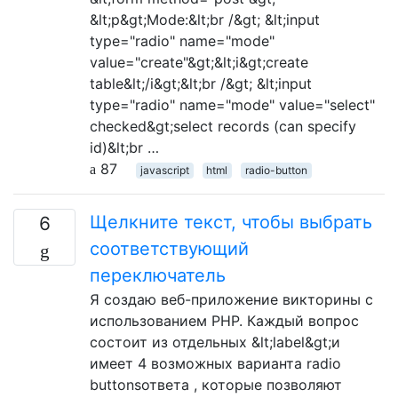
&lt;p&gt;Mode:&lt;br /&gt; &lt;input
type="radio" name="mode"
value="create"&gt;&lt;i&gt;create
table&lt;/i&gt;&lt;br /&gt; &lt;input
type="radio" name="mode" value="select"
checked&gt;select records (can specify
id)&lt;br …
87
javascript
html
radio-button
Щелкните текст, чтобы выбрать
6
соответствующий
переключатель
Я создаю веб-приложение викторины с
использованием PHP. Каждый вопрос
состоит из отдельных &lt;label&gt;и
имеет 4 возможных варианта radio
buttonsответа , которые позволяют