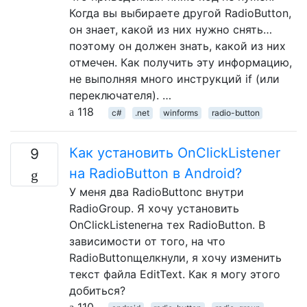
Когда вы выбираете другой RadioButton,
он знает, какой из них нужно снять…
поэтому он должен знать, какой из них
отмечен. Как получить эту информацию,
не выполняя много инструкций if (или
переключателя). …
118
c#
.net
winforms
radio-button
Как установить OnClickListener
9
на RadioButton в Android?
У меня два RadioButtonс внутри
RadioGroup. Я хочу установить
OnClickListenerна тех RadioButton. В
зависимости от того, на что
RadioButtonщелкнули, я хочу изменить
текст файла EditText. Как я могу этого
добиться?
110