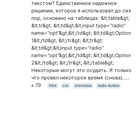
текстом? Единственное надежное
решение, которое я использовал до сих
пор, основано на таблицах: &lt;table&gt;
&lt;tr&gt; &lt;td&gt;&lt;input type="radio"
name="opt"&gt;&lt;/td&gt; &lt;td&gt;Option
1&lt;/td&gt; &lt;/tr&gt; &lt;tr&gt;
&lt;td&gt;&lt;input type="radio"
name="opt"&gt;&lt;/td&gt; &lt;td&gt;Option
2&lt;/td&gt; &lt;/tr&gt; &lt;/table&gt;
Некоторые могут это осудить. Я только
что провел некоторое время (снова), …
79
html
css
checkbox
radio-button