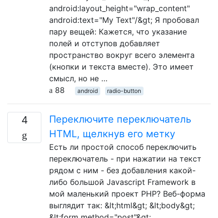
android:layout_height="wrap_content"
android:text="My Text"/&gt; Я пробовал
пару вещей: Кажется, что указание
полей и отступов добавляет
пространство вокруг всего элемента
(кнопки и текста вместе). Это имеет
смысл, но не …
88
android
radio-button
Переключите переключатель
4
HTML, щелкнув его метку
Есть ли простой способ переключить
переключатель - при нажатии на текст
рядом с ним - без добавления какой-
либо большой Javascript Framework в
мой маленький проект PHP? Веб-форма
выглядит так: &lt;html&gt; &lt;body&gt;
&lt;form method="post"&gt;