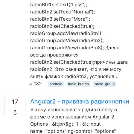
radioBtn1.setText("Less");
radioBtn2.setText("Normal");
radioBtn3.setText("More");
radioBtn2.setChecked(true);
radioGroup.addView(radioBtn1);
radioGroup.addView(radioBtn2);
radioGroup.addView(radioBtn3); Здесь
всегда проверяются
radioBtn2.setChecked(true);причины шага
radioBtn2. Это означает, что я не могу
снять флажок radioBtn2, установив …
132
android
radio-button
radio-group
Angular2 - привязка радиокнопки
17
Я хочу использовать радиокнопку в
форме с использованием Angular 2
Options : &lt;br/&gt; 1 : &lt;input
name="options" ng-control="options"