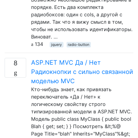
порядке. Есть два комплекта
радиобоксов: один с cols, а другой с
рядами. Так что я вижу смысл в том,
чтобы не использовать идентификаторы.
Виноват. …
134
jquery
radio-button
ASP.NET MVC Да / Нет
8
Радиокнопки с сильно связанной
моделью MVC
Кто-нибудь знает, как привязать
переключатель «Да / Нет» к
логическому свойству строго
типизированной модели в ASP.NET MVC.
Модель public class MyClass { public bool
Blah { get; set; } } Посмотреть &lt;%@
Page Title="blah" Inherits="MyClass"%&gt;