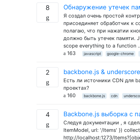
Обнаружение утечек пам
8
Я создал очень простой конт
присоединяет обработчик к с
полагаю, что при нажатии кно
должно быть утечек памяти. Jsf
scope everything to a function 
163
javascript
google-chrome
backbone.js & underscor
2
Есть ли источники CDN для ba
проектах?
160
backbone.js
cdn
underscor
Backbone.js выборка с 
4
Следуя документации , я сделал
ItemModel, url: '/Items' }) collec
http://localhost:1273/Items?[o