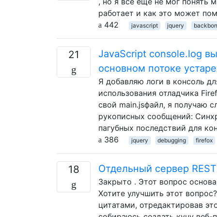
, но я все еще не мог понять 
работает и как это может пом
442
javascript
jquery
backbon
JavaScript console.log
21
основном потоке устар
Я добавляю логи в консоль д
использования отладчика Firef
свой main.jsфайл, я получаю
рукописных сообщений: Синхр
пагубных последствий для кон
386
jquery
debugging
firefox
Отдельный сервер REST 
18
Закрыто . Этот вопрос основа
Хотите улучшить этот вопрос?
цитатами, отредактировав это
собираюсь создать кучу веб-п