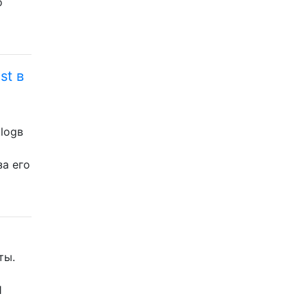
о
st в
.logв
а его
ты.
Я