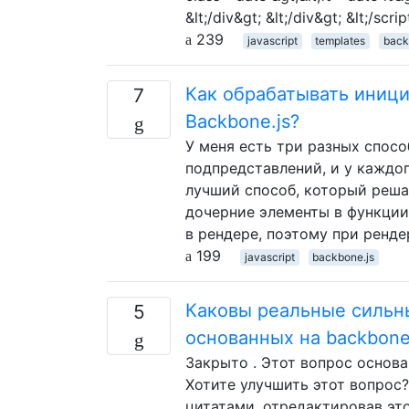
&lt;/div&gt; &lt;/div&gt; &lt;/scr
239
javascript
templates
back
Как обрабатывать иниц
7
Backbone.js?
У меня есть три разных спосо
подпредставлений, и у каждог
лучший способ, который реша
дочерние элементы в функции
в рендере, поэтому при ренде
199
javascript
backbone.js
Каковы реальные сильн
5
основанных на backbone.
Закрыто . Этот вопрос основа
Хотите улучшить этот вопрос?
цитатами, отредактировав это