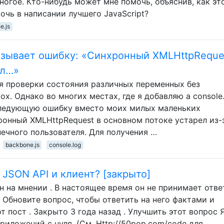
многое. Кто-нибудь может мне помочь, объяснив, как эт
очь в написании лучшего JavaScript?
e.js
 вызывает ошибку: «Синхронный XMLHttpReque
ел…»
ля проверки состояния различных переменных без
ox. Однако во многих местах, где я добавляю a console
 следующую ошибку вместо моих милых маленьких
онный XMLHttpRequest в основном потоке устарел из-з
ечного пользователя. Для получения …
backbone.js
console.log
JSON API и клиент? [закрыто]
н на мнении . В настоящее время он не принимает отве
 Обновите вопрос, чтобы ответить на него фактами и
т пост . Закрыто 3 года назад . Улучшить этот вопрос 
риложений с нуля. (См. Http://50pop.com/code для …