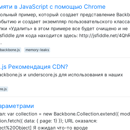
яти в JavaScript с помощью Chrome
рольный пример, который создает представление Backb
обытию и создает экземпляр пользовательского класса
пки «Удалить» в этом примере все будет очищено и не
iddle для кода находится здесь: http://jsfiddle.net/4QhR
…
backbone.js
memory-leaks
e.js Рекомендация CDN?
ckbone.js и underscore.js для использования в наших
e.js
параметрами
: var collection = new Backbone.Collection.extend({ mod
tion.fetch({ data: { page: 1} }); URL оказался:
bject%20Object] Я ожидал что-то вроде