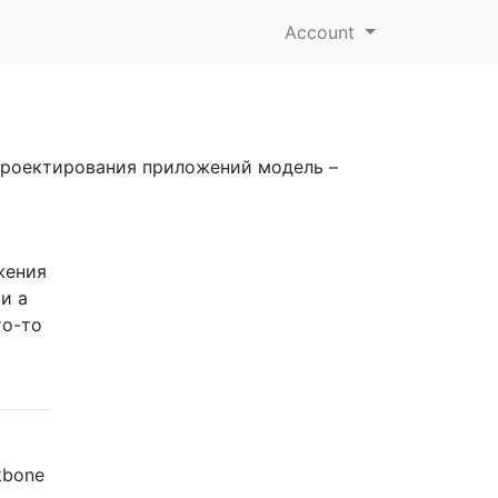
Account
е проектирования приложений модель –
жения
и a
то-то
kbone