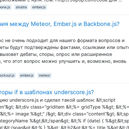
one.js
sinatra
ember.js
я между Meteor, Ember.js и Backbone.js?
ос не очень подходит для нашего формата вопросов и
веты будут подтверждены фактами, ссылками или опыт
, вызовет дебаты, споры, опрос или расширенное
, что этот вопрос можно улучшить и, возможно, вновь
ockout.js
ember.js
meteor
оры if в шаблонах underscore.js?
 underscore.js и сделал такой шаблон: &lt;script
m"&gt; &lt;div class="griditem &lt;%= gridType %&gt; &lt;%
"&lt;%= image %&gt;" /&gt; &lt;div class="content"&gt; &lt;s
tegoryName %&gt;&lt;/span&gt; &lt;% if (date) { %&gt;&lt;s
;&lt;/span&gt;&lt;% } %&gt; &lt;h2&gt;&lt;%= title %&gt;&lt;