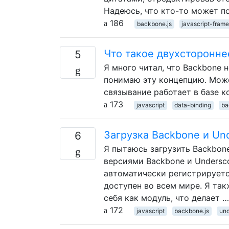
Надеюсь, что кто-то может п
186
backbone.js
javascript-fram
Что такое двухсторонне
5
Я много читал, что Backbone 
понимаю эту концепцию. Може
связывание работает в базе к
173
javascript
data-binding
ba
Загрузка Backbone и Un
6
Я пытаюсь загрузить Backbone 
версиями Backbone и Undersc
автоматически регистрируется
доступен во всем мире. Я так
себя как модуль, что делает …
172
javascript
backbone.js
und