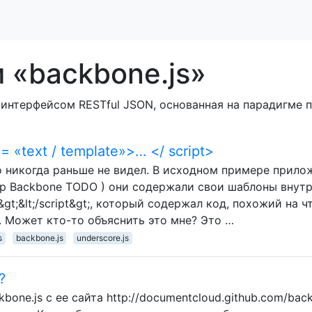
 «backbone.js»
 с интерфейсом RESTful JSON, основанная на парадигм
= «text / template»>… </ script>
го никогда раньше не видел. В исходном примере прило
ер Backbone TODO ) они содержали свои шаблоны внутр
e"&gt;&lt;/script&gt;, который содержал код, похожий на ч
t. Может кто-то объяснить это мне? Это …
s
backbone.js
underscore.js
?
bone.js с ее сайта http://documentcloud.github.com/bac