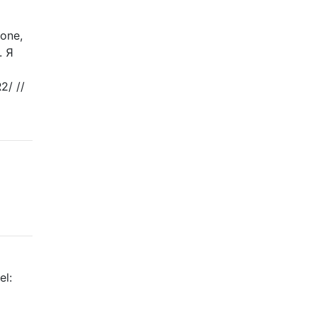
one,
. Я
2/ //
el: