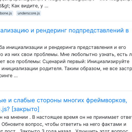
ipt&gt; Как видите, у …
bone.js
underscore.js
иализацию и рендеринг подпредставлений в
ба инициализации и рендеринга представления и его
о из них свои проблемы. Мне любопытно узнать, есть 
ет все проблемы: Сценарий первый: Инициализируйте
 инициализации родителя. Таким образом, не все заст
ринге …
ые и слабые стороны многих фреймворков,
js? [закрыто]
н на мнении . В настоящее время он не принимает отве
 Обновите вопрос, чтобы ответить на него фактами и
т пост . Закрыто 3 года назад . Улучшить этот вопрос