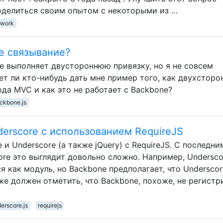
оделиться своим опытом с некоторыми из …
ework
е связывание?
не выполняет двустороннюю привязку, но я не совсем
т ли кто-нибудь дать мне пример того, как двухсторо
ода MVC и как это не работает с Backbone?
ckbone.js
derscore с использованием RequireJS
и Underscore (а также jQuery) с RequireJS. С последни
ore это выглядит довольно сложно. Например, Undersco
 как модуль, но Backbone предполагает, что Underscor
же должен отметить, что Backbone, похоже, не регистр
erscore.js
requirejs