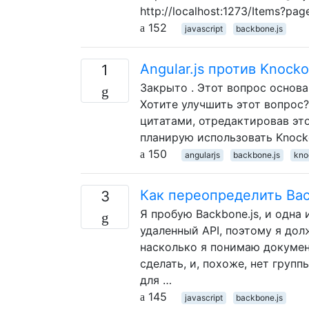
http://localhost:1273/Items?p
152
javascript
backbone.js
Angular.js против Knocko
1
Закрыто . Этот вопрос основа
Хотите улучшить этот вопрос?
цитатами, отредактировав это
планирую использовать Knocko
150
angularjs
backbone.js
kno
Как переопределить Bac
3
Я пробую Backbone.js, и одна 
удаленный API, поэтому я до
насколько я понимаю докумен
сделать, и, похоже, нет груп
для …
145
javascript
backbone.js