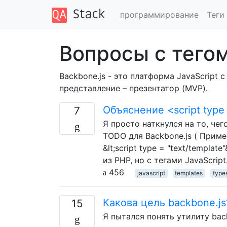
программирование
Теги
Вопросы с тегом
Backbone.js - это платформа JavaScript
представление – презентатор (MVP).
Объяснение <script type 
7
Я просто наткнулся на то, че
TODO для Backbone.js ( Прим
&lt;script type = "text/templat
из PHP, но с тегами JavaScrip
456
javascript
templates
type
Какова цель backbone.js
15
Я пытался понять утилиту back