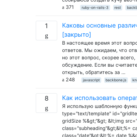
371
ruby-on-rails-3
rest
backb
Каковы основные различи
1
[закрыто]
В настоящее время этот вопр
ответов. Мы ожидаем, что от
но этот вопрос, скорее всего
обсуждение. Если вы считаете
открыть, обратитесь за …
248
javascript
backbone.js
kn
Как использовать операт
8
Я использую шаблонную функцию
type="text/template" id="gridIte
gridSize %&gt;"&gt; &lt;img src=
class="subheading"&gt;&lt;%= ca
class="date"&gt;&lt;%= date %&gt