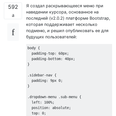
Я создал раскрывающееся меню при
592
наведении курсора, основанное на
последней (v2.0.2) платформе Bootstrap,
которая поддерживает несколько
подменю, и решил опубликовать ее для
будущих пользователей:
body 
{
padding-top
:
60px
;
padding-bottom
:
40px
;
}
.
sidebar-nav 
{
padding
:
9px
0
;
}
.
dropdown-menu 
.
sub-menu 
{
left
:
100%
;
position
:
 absolute
;
top
:
0
;