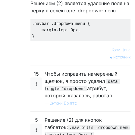
Решением (2) является удаление поля на
верху в селекторе .dropdown-menu
.
navbar 
.
dropdown-menu 
{
margin-top
:
0px
;
}
—
Кори Цена
источник
15
Чтобы исправить намеренный
щелчок, я просто удалил
data-
атрибут,
toggle="dropdown"
который, казалось, работал.
—
Энтони Бриггс
5
Решение (2) для кнопок
таблеток:
.nav-pills .dropdown-menu
{ margin-top: 0px; }