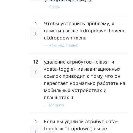
—
Лорен
1
Чтобы устранить проблему, я
отметил выше li.dropdown: hover>
ul.dropdown-menu
—
Архимед Траяно
12
удаление атрибутов «class» и
«data-toggle» из навигационных
ссылок приводит к тому, что он
перестает нормально работать на
мобильных устройствах и
планшетах :(
—
Mosijava
1
Если вы удалили атрибут data-
toggle = "dropdown", вы не