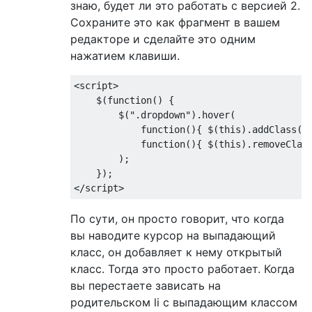
знаю, будет ли это работать с версией 2.
Сохраните это как фрагмент в вашем
редакторе и сделайте это одним
нажатием клавиши.
<script>
    $
(
function
()
{
        $
(
".dropdown"
).
hover
(
function
(){
 $
(
this
).
addClass
(
'
function
(){
 $
(
this
).
removeClas
);
});
</script>
По сути, он просто говорит, что когда
вы наводите курсор на выпадающий
класс, он добавляет к нему открытый
класс. Тогда это просто работает. Когда
вы перестаете зависать на
родительском li с выпадающим классом