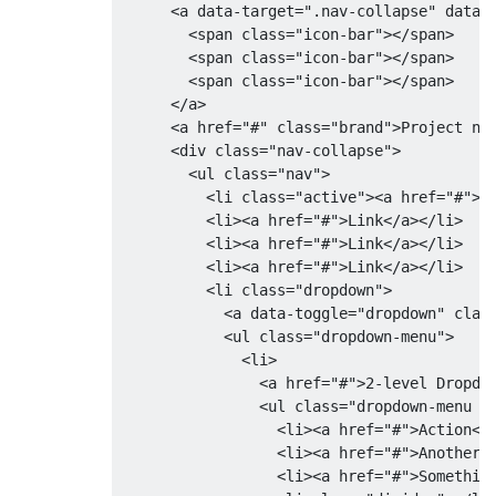
border-right
:
7px
 solid rgba
(
0
,
0
,
0
,
0.
<a
data-target
=
".nav-collapse"
data-
border-top
:
7px
 solid transparent
;
<span
class
=
"icon-bar"
></span>
left
:
-
7px
;
<span
class
=
"icon-bar"
></span>
top
:
10px
;
<span
class
=
"icon-bar"
></span>
}
</a>
<a
href
=
"#"
class
=
"brand"
>
Project na
.
navbar 
.
sub-menu
:
after 
{
<div
class
=
"nav-collapse"
>
border-top
:
6px
 solid transparent
;
<ul
class
=
"nav"
>
border-left
:
 none
;
<li
class
=
"active"
><a
href
=
"#"
>
H
border-right
:
6px
 solid 
#fff
;
<li><a
href
=
"#"
>
Link
</a></li>
border-bottom
:
6px
 solid transparent
;
<li><a
href
=
"#"
>
Link
</a></li>
left
:
10px
;
<li><a
href
=
"#"
>
Link
</a></li>
top
:
11px
;
<li
class
=
"dropdown"
>
left
:
-
6px
;
<a
data-toggle
=
"dropdown"
clas
}
<ul
class
=
"dropdown-menu"
>
<li>
<a
href
=
"#"
>
2-level Dropdo
<ul
class
=
"dropdown-menu s
<li><a
href
=
"#"
>
Action
</
<li><a
href
=
"#"
>
Another 
<li><a
href
=
"#"
>
Somethin