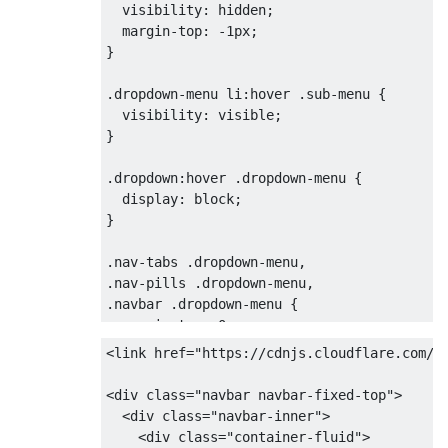
visibility
:
 hidden
;
margin-top
:
-
1px
;
}
.
dropdown-menu 
li
:
hover 
.
sub-menu 
{
visibility
:
 visible
;
}
.
dropdown
:
hover 
.
dropdown-menu 
{
display
:
 block
;
}
.
nav-tabs 
.
dropdown-menu
,
.
nav-pills 
.
dropdown-menu
,
.
navbar 
.
dropdown-menu 
{
margin-top
:
0
;
}
<link
href
=
"https://cdnjs.cloudflare.com/a
.
navbar 
.
sub-menu
:
before 
{
<div
class
=
"navbar navbar-fixed-top"
>
border-bottom
:
7px
 solid transparent
;
<div
class
=
"navbar-inner"
>
border-left
:
 none
;
<div
class
=
"container-fluid"
>