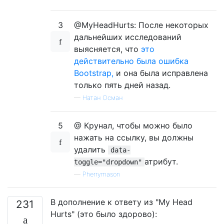
3
@MyHeadHurts: После некоторых
дальнейших исследований
выясняется, что
это
действительно была ошибка
Bootstrap,
и она была исправлена ​​
только пять дней назад.
—
Натан Осман
5
@ Крунал, чтобы можно было
нажать на ссылку, вы должны
удалить
data-
атрибут.
toggle="dropdown"
—
Pherrymason
В дополнение к ответу из "My Head
231
Hurts" (это было здорово):