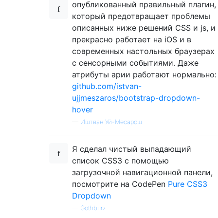
опубликованный правильный плагин,
который предотвращает проблемы
описанных ниже решений CSS и js, и
прекрасно работает на iOS и в
современных настольных браузерах
с сенсорными событиями. Даже
атрибуты арии работают нормально:
github.com/istvan-
ujjmeszaros/bootstrap-dropdown-
hover
—
Иштван Уй-Месарош
Я сделал чистый выпадающий
список CSS3 с помощью
загрузочной навигационной панели,
посмотрите на CodePen
Pure CSS3
Dropdown
—
Gothburz