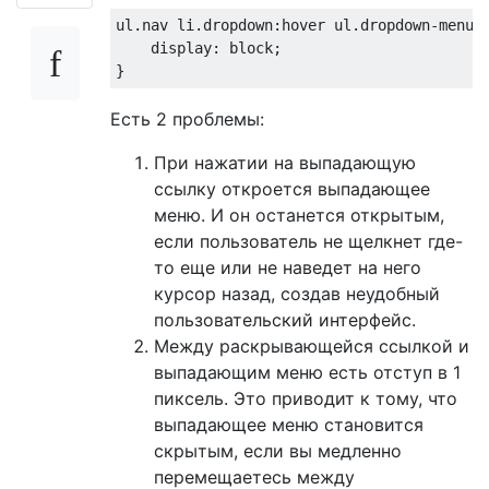
ul
.
nav li
.
dropdown
:
hover ul
.
dropdown-menu
{
display
:
 block
;
}
Есть 2 проблемы:
При нажатии на выпадающую
ссылку откроется выпадающее
меню. И он останется открытым,
если пользователь не щелкнет где-
то еще или не наведет на него
курсор назад, создав неудобный
пользовательский интерфейс.
Между раскрывающейся ссылкой и
выпадающим меню есть отступ в 1
пиксель. Это приводит к тому, что
выпадающее меню становится
скрытым, если вы медленно
перемещаетесь между