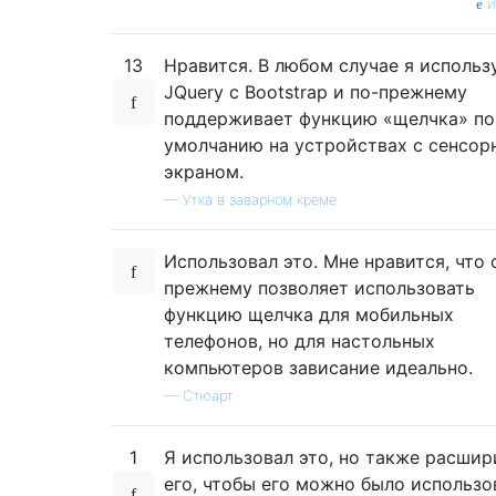
и
13
Нравится. В любом случае я использ
JQuery с Bootstrap и по-прежнему
поддерживает функцию «щелчка» по
умолчанию на устройствах с сенсо
экраном.
—
Утка в заварном креме
Использовал это. Мне нравится, что 
прежнему позволяет использовать
функцию щелчка для мобильных
телефонов, но для настольных
компьютеров зависание идеально.
—
Стюарт
1
Я использовал это, но также расшир
его, чтобы его можно было использо