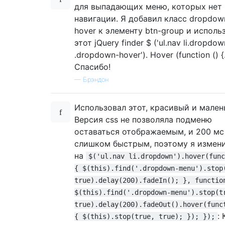
для выпадающих меню, которых нет 
навигации. Я добавил класс dropdow
hover к элементу btn-group и исполь
этот jQuery finder $ ('ul.nav li.dropdow
.dropdown-hover'). Hover (function () {
Спасибо!
—
Брэндон
Использовал этот, красивый и мален
Версия css не позволяла подменю
оставаться отображаемым, и 200 мс
слишком быстрым, поэтому я измени
на
$('ul.nav li.dropdown').hover(func
{ $(this).find('.dropdown-menu').stop
true).delay(200).fadeIn(); }, functio
$(this).find('.dropdown-menu').stop(t
true).delay(200).fadeOut().hover(func
:
{ $(this).stop(true, true); }); });