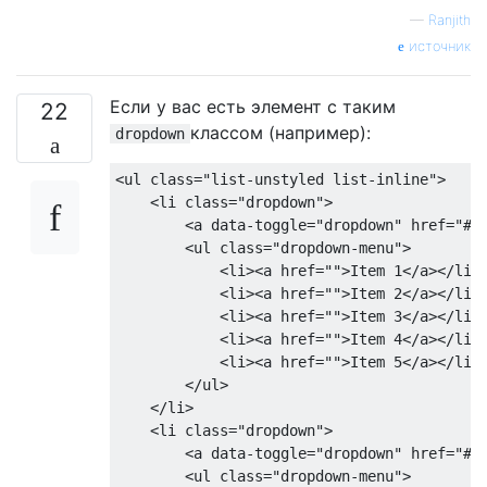
—
Ranjith
источник
Если у вас есть элемент с таким
22
классом (например):
dropdown
<ul
class
=
"list-unstyled list-inline"
>
<li
class
=
"dropdown"
>
<a
data-toggle
=
"dropdown"
href
=
"#"
<ul
class
=
"dropdown-menu"
>
<li><a
href
=
""
>
Item 1
</a></li>
<li><a
href
=
""
>
Item 2
</a></li>
<li><a
href
=
""
>
Item 3
</a></li>
<li><a
href
=
""
>
Item 4
</a></li>
<li><a
href
=
""
>
Item 5
</a></li>
</ul>
</li>
<li
class
=
"dropdown"
>
<a
data-toggle
=
"dropdown"
href
=
"#"
<ul
class
=
"dropdown-menu"
>