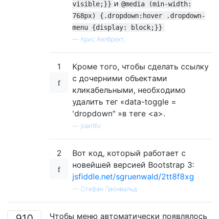
и
visible;}}
@media (min-width:
<li><a
href
=
"#"
>
Something else h
<li
class
=
"divider"
></li>
768px) {.dropdown:hover .dropdown-
<li
class
=
"nav-header"
>
Nav heade
menu {display: block;}}
<li><a
href
=
"#"
>
Separated link
</
—
Крис Аелбрехт,
<li><a
href
=
"#"
>
One more separat
</ul>
1
Кроме того, чтобы сделать ссылку
</li>
<li><a
href
=
"#"
>
Another action
</a></
с дочерними объектами
<li><a
href
=
"#"
>
Something else here
<
кликабельными, необходимо
<li
class
=
"divider"
></li>
удалить тег «data-toggle =
<li><a
href
=
"#"
>
Separated link
</a></
'dropdown" »в теге <a>.
</ul>
—
joan16v
</li>
<li
class
=
"dropdown"
>
<a
href
=
"#"
>
Menu
</a>
2
Вот код, который работает с
</li>
новейшей версией Bootstrap 3:
<li
class
=
"dropdown"
>
jsfiddle.net/sgruenwald/2tt8f8xg
<a
href
=
"#"
>
Menu
</a>
—
Стефан Грюнвальд
</li>
</ul>
Чтобы меню автоматически появлялось
910