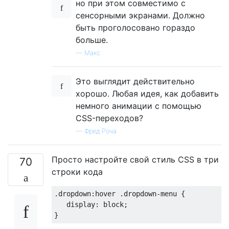
но при этом совместимо с
сенсорными экранами. Должно
быть проголосовано гораздо
больше.
—
Макс
Это выглядит действительно
хорошо. Любая идея, как добавить
немного анимации с помощью
CSS-переходов?
—
Фред Роча
Просто настройте свой стиль CSS в три
70
строки кода
.
dropdown
:
hover 
.
dropdown-menu 
{
display
:
 block
;
}