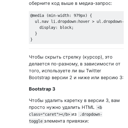
оберните код выше в медиа-запрос:
@media
(
min
-
width
:
979px
)
{
  ul
.
nav li
.
dropdown
:
hover 
>
 ul
.
dropdown
-
m
    display
:
 block
;
}
}
Чтобы скрыть стрелку (курсор), это
делается по-разному, в зависимости от
того, используете ли вы Twitter
Bootstrap версии 2 и ниже или версию 3:
Bootstrap 3
Чтобы удалить каретку в версии 3, вам
просто нужно удалить HTML
<b
из
class="caret"></b>
.dropdown-
элемента привязки:
toggle