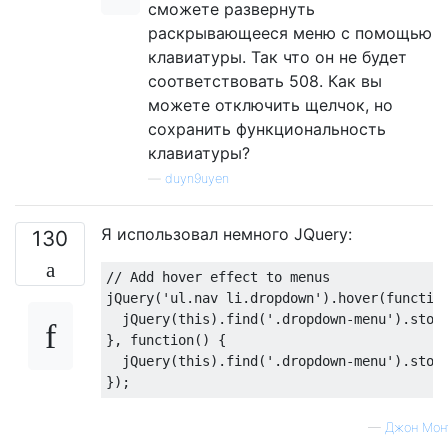
сможете развернуть
раскрывающееся меню с помощью
клавиатуры. Так что он не будет
соответствовать 508. Как вы
можете отключить щелчок, но
сохранить функциональность
клавиатуры?
—
duyn9uyen
Я использовал немного JQuery:
130
// Add hover effect to menus
jQuery
(
'ul.nav li.dropdown'
).
hover
(
functio
  jQuery
(
this
).
find
(
'.dropdown-menu'
).
stop
},
function
()
{
  jQuery
(
this
).
find
(
'.dropdown-menu'
).
stop
});
—
Джон Мон