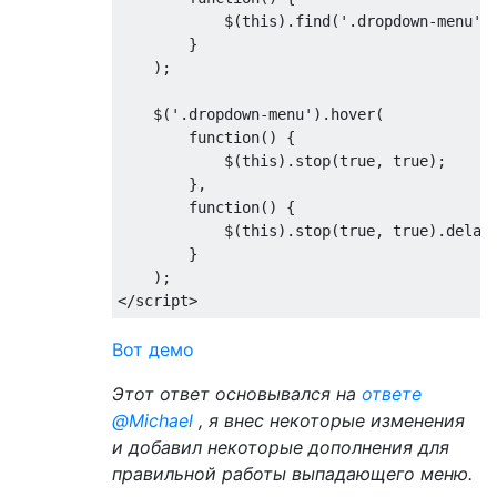
            $
(
this
).
find
(
'.dropdown-menu'
)
}
);
    $
(
'.dropdown-menu'
).
hover
(
function
()
{
            $
(
this
).
stop
(
true
,
true
);
},
function
()
{
            $
(
this
).
stop
(
true
,
true
).
delay
}
);
</script>
Вот демо
Этот ответ основывался на
ответе
@Michael
, я внес некоторые изменения
и добавил некоторые дополнения для
правильной работы выпадающего меню.