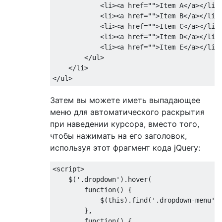
<li><a
href
=
""
>
Item A
</a></li>
<li><a
href
=
""
>
Item B
</a></li>
<li><a
href
=
""
>
Item C
</a></li>
<li><a
href
=
""
>
Item D
</a></li>
<li><a
href
=
""
>
Item E
</a></li>
</ul>
</li>
</ul>
Затем вы можете иметь выпадающее
меню для автоматического раскрытия
при наведении курсора, вместо того,
чтобы нажимать на его заголовок,
используя этот фрагмент кода jQuery:
<script>
    $
(
'.dropdown'
).
hover
(
function
()
{
            $
(
this
).
find
(
'.dropdown-menu'
)
},
function
()
{