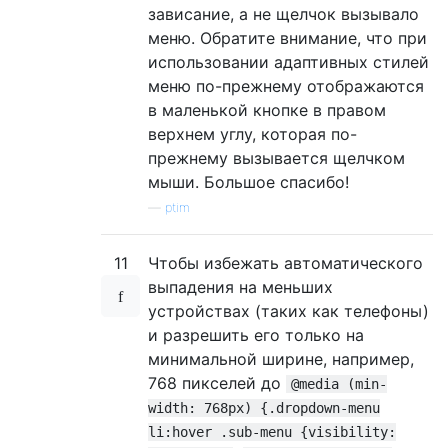
зависание, а не щелчок вызывало
<a
class
=
"#"
href
=
"#"
>
Menu
</a>
меню. Обратите внимание, что при
</li>
</ul>
использовании адаптивных стилей
</div>
меню по-прежнему отображаются
<!-- /.nav-collapse -->
в маленькой кнопке в правом
</div>
верхнем углу, которая по-
</div>
прежнему вызывается щелчком
</div>
мыши. Большое спасибо!
<hr>
—
ptim
<ul
class
=
"nav nav-pills"
>
11
Чтобы избежать автоматического
<li
class
=
"active"
><a
href
=
"#"
>
Regular l
выпадения на меньших
<li
class
=
"dropdown"
>
устройствах (таких как телефоны)
<a
href
=
"#"
data-toggle
=
"dropdown"
cla
<ul
class
=
"dropdown-menu"
id
=
"menu1"
>
и разрешить его только на
<li>
минимальной ширине, например,
<a
href
=
"#"
>
2-level Menu 
<i
class
=
768 пикселей до
@media (min-
<ul
class
=
"dropdown-menu sub-menu"
width: 768px) {.dropdown-menu
<li><a
href
=
"#"
>
Action
</a></li>
li:hover .sub-menu {visibility:
<li><a
href
=
"#"
>
Another action
</