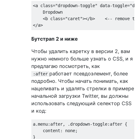
<a
class
=
"dropdown-toggle"
data-toggle
=
"dr
    Dropdown

<b
class
=
"caret"
></b>
</a>
Бутстрап 2 и ниже
Чтобы удалить каретку в версии 2, вам
нужно немного больше узнать о CSS, и я
предлагаю посмотреть, как
работает псевдоэлемент, более
:after
подробно. Чтобы начать понимать, как
нацеливать и удалять стрелки в примере
начальной загрузки Twitter, вы должны
использовать следующий селектор CSS
и код:
a
.
menu
:
after
,
.
dropdown-toggle
:
after 
{
content
:
 none
;
}