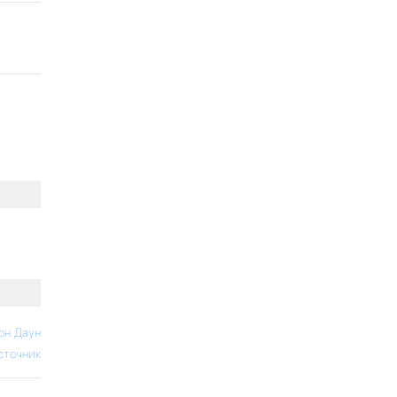
он Даун
сточник