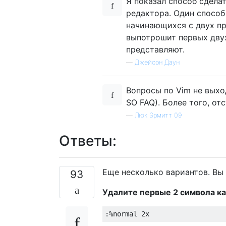
Я показал способ сдела
редактора. Один способ 
начинающихся с двух пр
выпотрошит первых двух
представляют.
—
Джейсон Даун
Вопросы по Vim не выход
SO FAQ). Более того, от
—
Люк Эрмитт 09
Ответы:
Еще несколько вариантов. Вы
93
Удалите первые 2 символа к