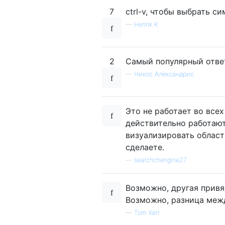
7
ctrl-v, чтобы выбрать с
—
Henrik K
2
Самый популярный ответ!
—
Никос Александрис
Это не работает во всех
действительно работают
визуализировать област
сделаете.
—
searchchengine27
Возможно, другая привя
Возможно, разница межд
—
Tom Kerr