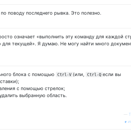
 по поводу последнего рывка. Это полезно.
росто означает «выполнить эту команду для каждой с
ко для текущей». Я думаю. Не могу найти много докуме
ьного блока с помощью
(или,
если вы
Ctrl-V
Ctrl-Q
ставки);
аления с помощью стрелок;
удалить выбранную область.
—
Т
и