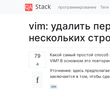
программирование
Теги
vim: удалить пе
нескольких стр
Какой самый простой способ 
79
VIM? В основном это повторе
Уточнение: здесь предполагае
заключается в том, чтобы сде
vim