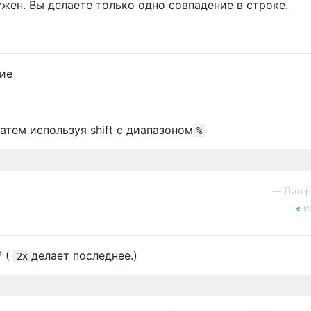
ужен. Вы делаете только одно совпадение в строке.
ние
затем используя shift с диапазоном
%
—
Питер
и
? (
делает последнее.)
2x