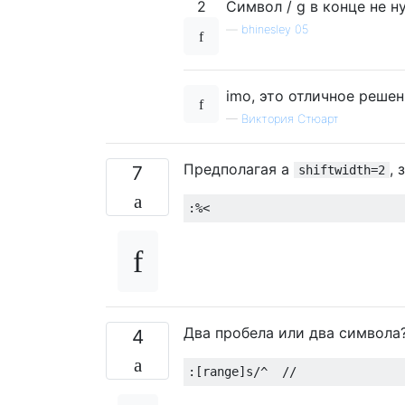
2
Символ / g в конце не н
—
bhinesley 05
imo, это отличное реше
—
Виктория Стюарт
Предполагая a
, 
7
shiftwidth=2
Два пробела или два символа
4