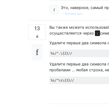
Это, наверное, самый п
—
Виллем ван
Вы также можете использовать
13
осуществляется через
симв
:
Удалите первые два символа н
Удалите первые два символа 
пробелами ... любая строка, 