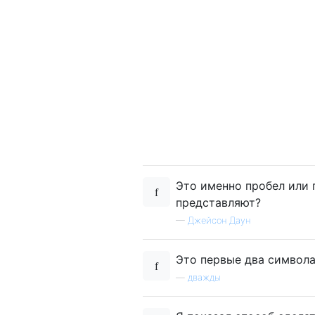
Это именно пробел или 
представляют?
—
Джейсон Даун
Это первые два символа
—
дважды