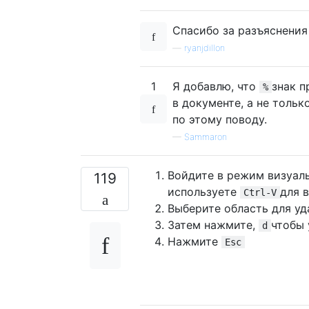
Спасибо за разъяснения
—
ryanjdillon
1
Я добавлю, что
знак п
%
в документе, а не толь
по этому поводу.
—
Sammaron
Войдите в режим визуал
119
используете
для в
Ctrl-V
Выберите область для уд
Затем нажмите,
чтобы 
d
Нажмите
Esc