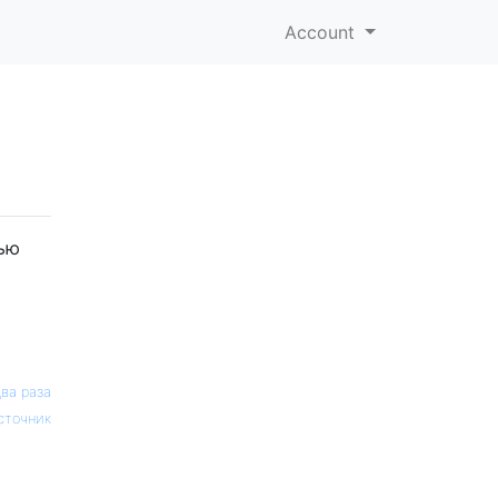
Account
ью
два раза
сточник