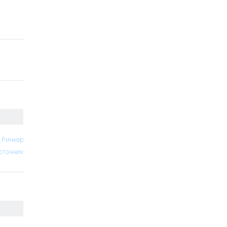
 Ринкер
сточник