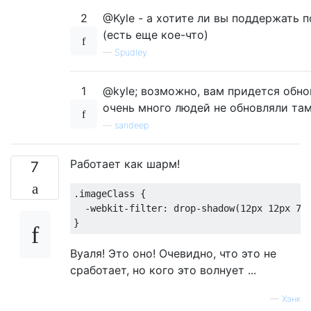
2
@Kyle - а хотите ли вы поддержать 
(есть еще кое-что)
—
Spudley
1
@kyle; возможно, вам придется обно
очень много людей не обновляли там 
—
sandeep
Работает как шарм!
7
.imageClass
 {

-webkit-filter
: 
drop-shadow
(
12px
12px
7p
Вуаля! Это оно! Очевидно, что это не
сработает, но кого это волнует ...
—
Хэнк