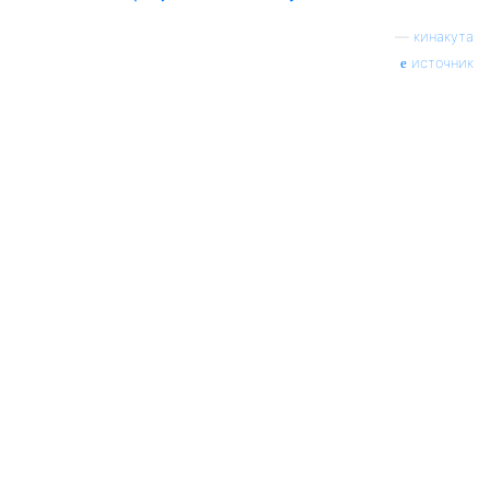
—
кинакута
источник