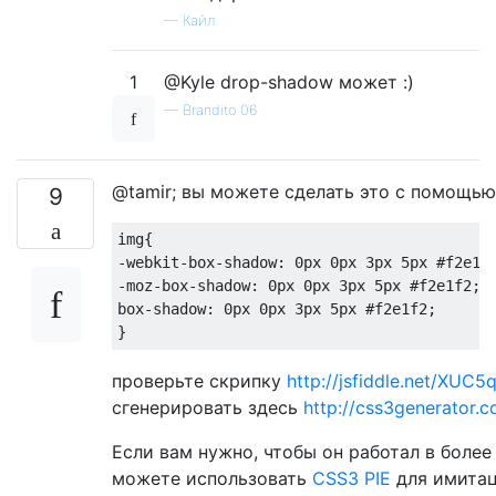
—
Кайл
1
@Kyle drop-shadow может :)
—
Brandito 06
@tamir; вы можете сделать это с помощью
9
img
-webkit-box-shadow
: 
0px
0px
3px
5px
#f2e1f
-moz-box-shadow
: 
0px
0px
3px
5px
#f2e1f2
box-shadow
: 
0px
0px
3px
5px
#f2e1f2
; 

проверьте скрипку
http://jsfiddle.net/XUC5q
сгенерировать здесь
http://css3generator.
Если вам нужно, чтобы он работал в более
можете использовать
CSS3 PIE
для имитац