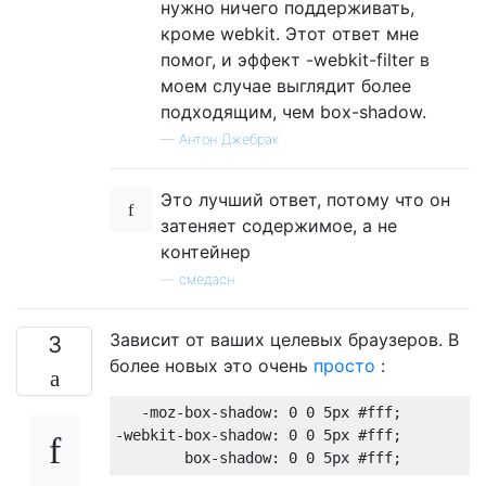
нужно ничего поддерживать,
кроме webkit. Этот ответ мне
помог, и эффект -webkit-filter в
моем случае выглядит более
подходящим, чем box-shadow.
—
Антон Джебрак
Это лучший ответ, потому что он
затеняет содержимое, а не
контейнер
—
смедасн
Зависит от ваших целевых браузеров. В
3
более новых это очень
просто
:
   -moz-
box-shadow
: 
0
0
5px
#fff
;

-webkit-
box-shadow
: 
0
0
5px
#fff
;

box-shadow
: 
0
0
5px
#fff