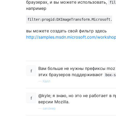
браузерах, и вы можете использовать,
fil
например
filter
:
progid
:DXImageTransform.Microsoft.G
вы можете создать свой фильтр здесь
http://samples.msdn.microsoft.com/workshop/
Вам больше не нужны префиксы moz 
этих браузеров поддерживают
box-s
—
Кайл
@kyle; я знаю, но это не работает в
версии Mozilla.
—
sandeep