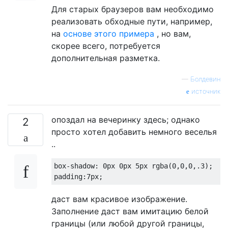
Для старых браузеров вам необходимо
реализовать обходные пути, например,
на
основе этого примера
, но вам,
скорее всего, потребуется
дополнительная разметка.
—
Болдевин
источник
опоздал на вечеринку здесь; однако
2
просто хотел добавить немного веселья
..
box-shadow
: 
0px
0px
5px
 rgba(
0
,
0
,
0
,.
3
padding
:
7px
даст вам красивое изображение.
Заполнение даст вам имитацию белой
границы (или любой другой границы,