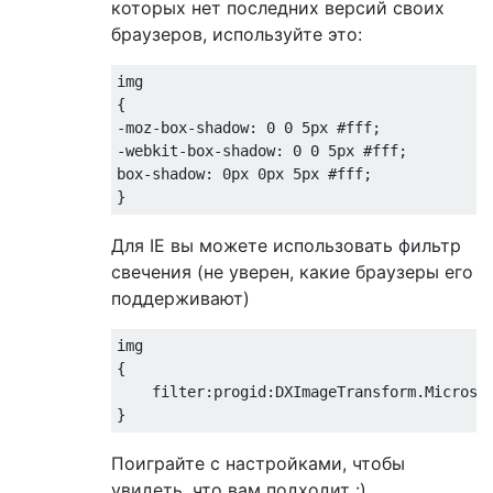
которых нет последних версий своих
браузеров, используйте это:
img
-moz-box-shadow
: 
0
0
5px
#fff
-webkit-box-shadow
: 
0
0
5px
#fff
box-shadow
: 
0px
0px
5px
#fff
;

Для IE вы можете использовать фильтр
свечения (не уверен, какие браузеры его
поддерживают)
img
{

filter
:progid:DXImageTransform.Microso
Поиграйте с настройками, чтобы
увидеть, что вам подходит :)