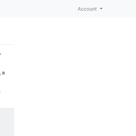
Account
ь
 в
и