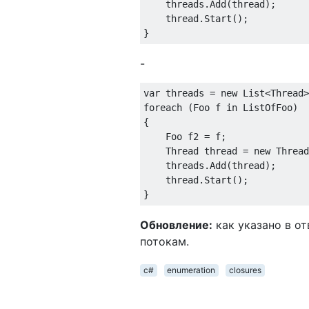
    threads.Add(thread);

    thread.Start();

-
var
 threads = 
new
foreach
 (Foo f 
in
 ListOfFoo)

{      

    Foo f2 = f;

    Thread thread = 
new
 Thread
    threads.Add(thread);

    thread.Start();

Обновление:
как указано в от
потокам.
c#
enumeration
closures