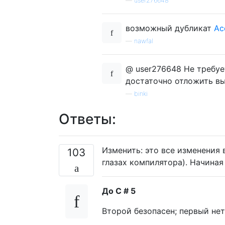
—
user276648
возможный дубликат
Ac
—
nawfal
@ user276648 Не требуе
достаточно отложить вы
—
binki
Ответы:
Изменить: это все изменения в
103
глазах компилятора). Начиная
До C # 5
Второй безопасен; первый нет