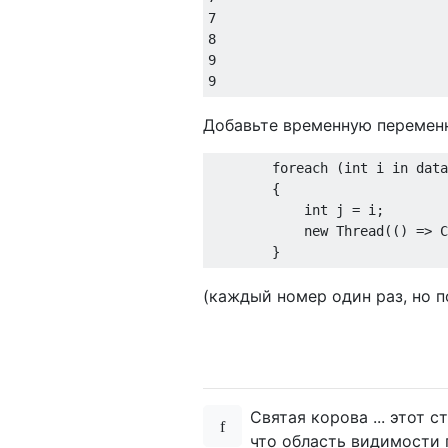
7
8
9
9
Добавьте временную переменн
foreach
 (
int
 i 
in
 data
        {

int
 j = i;

new
 Thread(() => C
(каждый номер один раз, но п
Святая корова ... этот 
что область видимости 