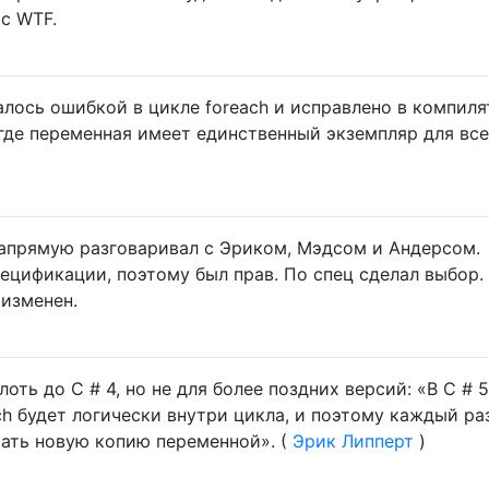
 с WTF.
лось ошибкой в ​​цикле foreach и исправлено в компиля
, где переменная имеет единственный экземпляр для все
напрямую разговаривал с Эриком, Мэдсом и Андерсом.
ецификации, поэтому был прав. По спец сделал выбор.
 изменен.
оть до C # 4, но не для более поздних версий: «В C # 5
ch будет логически внутри цикла, и поэтому каждый ра
ать новую копию переменной». (
Эрик Липперт
)