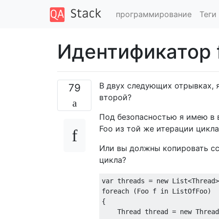
программирование
Теги
Идентификатор 
В двух следующих отрывках, 
79
второй?
Под безопасностью я имею в 
Foo из той же итерации цикла
Или вы должны копировать сс
цикла?
var
 threads = 
new
foreach
 (Foo f 
in
 ListOfFoo)

{      

    Thread thread = 
new
 Thread