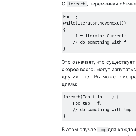
С
, переменная объяв
foreach
while
(iterator.MoveNext())

{

     f = iterator.Current;

// do something with f
Это означает, что существует
скорее всего, могут запутать
других - нет. Вы можете исп
цикла:
foreach
(Foo f 
in
 ...) {

    Foo tmp = f;

// do something with tmp
В этом случае
для каждой
tmp