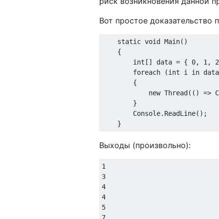
риск возникновения данной п
Вот простое доказательство 
static
void
Main
(
)
    {

int
[] data = { 
0
, 
1
, 
2
foreach
 (
int
 i 
in
 data
        {

new
 Thread(() => C
        }

        Console.ReadLine();

Выходы (произвольно):
1
3
4
4
5
7