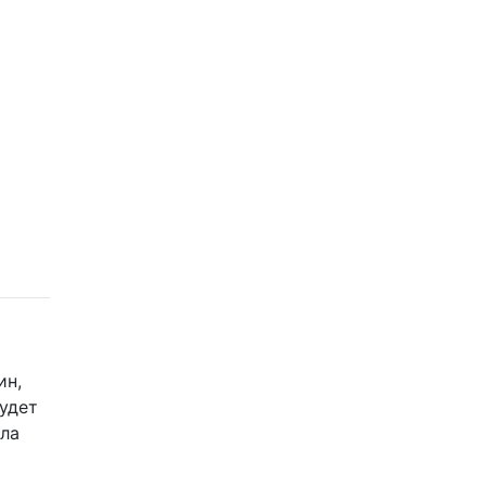
ин,
будет
лла