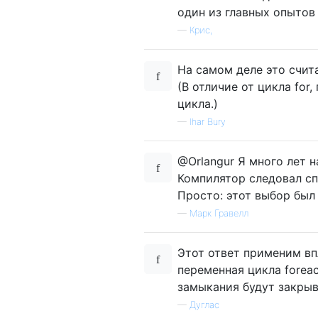
один из главных опытов
—
Крис,
На самом деле это счита
(В отличие от цикла for
цикла.)
—
Ihar Bury
@Orlangur Я много лет 
Компилятор следовал сп
Просто: этот выбор был
—
Марк Гравелл
Этот ответ применим впл
переменная цикла forea
замыкания будут закрыв
—
Дуглас