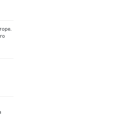
торе.
го
з