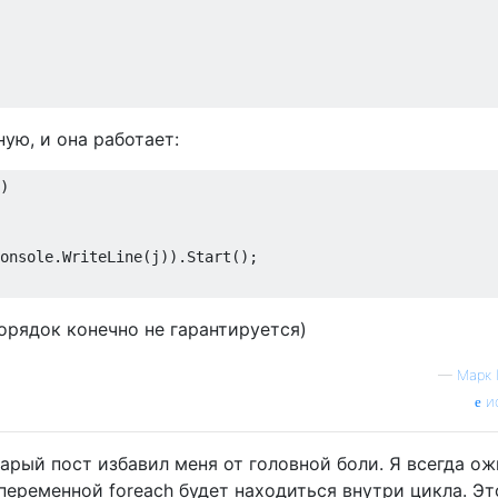
ую, и она работает:
)

onsole.WriteLine(j)).Start();

орядок конечно не гарантируется)
—
Марк 
и
старый пост избавил меня от головной боли. Я всегда ож
переменной foreach будет находиться внутри цикла. Эт