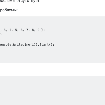
роблемы отсутствует.
проблемы:
, 
3
, 
4
, 
5
, 
6
, 
7
, 
8
, 
9
 };

)

onsole.WriteLine(i)).Start();
