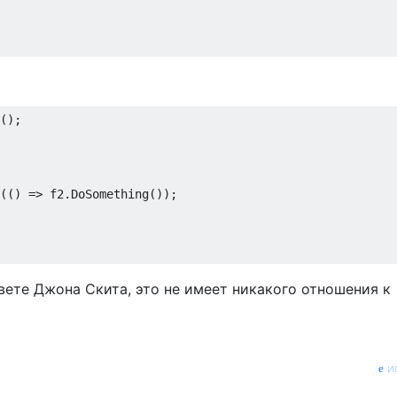
(() => f2.DoSomething());

вете Джона Скита, это не имеет никакого отношения к
и