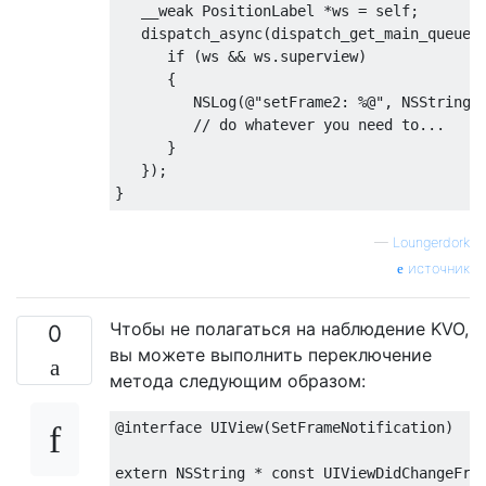
   __
weak
 PositionLabel *ws = 
self
;

dispatch_async
(dispatch_get_main_queue(
if
 (ws && ws.superview)

      {

NSLog
(
@"setFrame2: %@"
, 
NSStringF
// do whatever you need to...
      }

   });

—
Loungerdork
источник
Чтобы не полагаться на наблюдение KVO,
0
вы можете выполнить переключение
метода следующим образом:
@interface
UIView
(
SetFrameNotification
)
extern
NSString
 * 
const
UIViewDidChangeFra