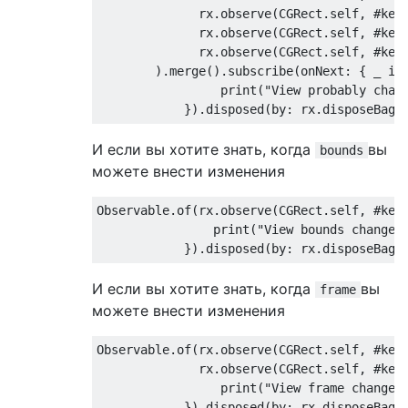
              rx.observe(
CGRect
.self, #key
              rx.observe(
CGRect
.self, #key
              rx.observe(
CGRect
.self, #key
        ).merge().subscribe(onNext: { _ 
in
                 print(
"View probably chan
И если вы хотите знать, когда
вы
bounds
можете внести изменения
Observable.of(rx.observe(
CGRect
.self, #key
                print(
"View bounds changed
И если вы хотите знать, когда
вы
frame
можете внести изменения
Observable.of(rx.observe(
CGRect
.self, #key
              rx.observe(
CGRect
.self, #key
                 print(
"View frame changed