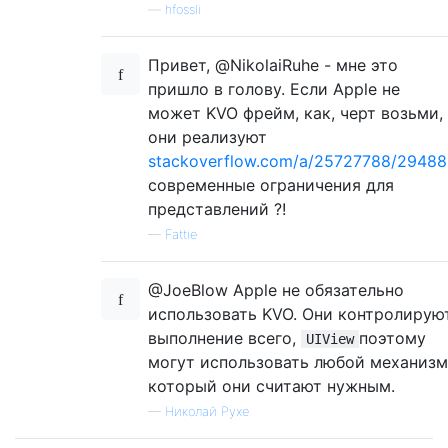
—
hfossli
Привет, @NikolaiRuhe - мне это
пришло в голову. Если Apple не
может KVO фрейм, как, черт возьми,
они реализуют
stackoverflow.com/a/25727788/2948
современные ограничения для
представлений ?!
—
Fattie
@JoeBlow Apple не обязательно
использовать KVO. Они контролирую
выполнение всего,
поэтому
UIView
могут использовать любой механизм
который они считают нужным.
—
Николай Рухе