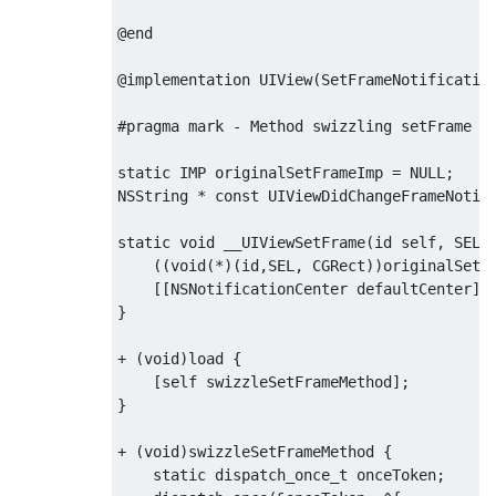
@end
@implementation
UIView
(
SetFrameNotificatio
#
pragma
 mark - Method swizzling setFrame
static
 IMP originalSetFrameImp = 
NULL
NSString
 * 
const
UIViewDidChangeFrameNotif
static
void
 __UIViewSetFrame(
id
self
, SEL 
    ((
void
(*)(
id
,SEL, 
CGRect
))originalSetF
    [[
NSNotificationCenter
 defaultCenter] 
}

+ (
void
)load {

    [
self
 swizzleSetFrameMethod];

}

+ (
void
)swizzleSetFrameMethod {

static
dispatch_once_t
 onceToken;
