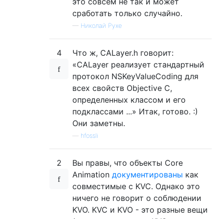
это совсем не так и может
сработать только случайно.
—
Николай Рухе
4
Что ж, CALayer.h говорит:
«CALayer реализует стандартный
протокол NSKeyValueCoding для
всех свойств Objective C,
определенных классом и его
подклассами ...» Итак, готово. :)
Они заметны.
—
hfossli
2
Вы правы, что объекты Core
Animation
документированы
как
совместимые с KVC. Однако это
ничего не говорит о соблюдении
KVO. KVC и KVO - это разные вещи