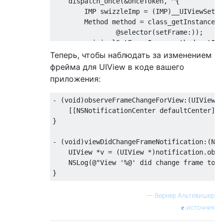
dispatch_once
(&onceToken, ^{

        IMP swizzleImp = (IMP)__UIViewSetFr
        Method method = class_getInstanceM
@selector
(setFrame:));

        originalSetFrameImp = method_setImp
    });

Теперь, чтобы наблюдать за изменением
}

фрейма для UIView в коде вашего
приложения:
@end
- (
void
)observeFrameChangeForView:(
UIView
 
    [[
NSNotificationCenter
 defaultCenter] 
}

- (
void
)viewDidChangeFrameNotification:(
NS
UIView
 *v = (
UIView
 *)notification.obje
NSLog
(
@"View '%@' did change frame to 
—
Вернер Альтевишер
источник