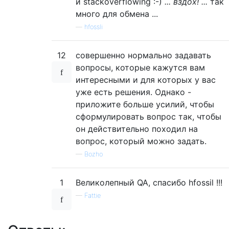
и stackoverflowing :-)
... вздох! ...
так
много для обмена ...
—
hfossli
12
совершенно нормально задавать
вопросы, которые кажутся вам
интересными и для которых у вас
уже есть решения. Однако -
приложите больше усилий, чтобы
сформулировать вопрос так, чтобы
он действительно походил на
вопрос, который можно задать.
—
Bozho
1
Великолепный QA, спасибо hfossil !!!
—
Fattie