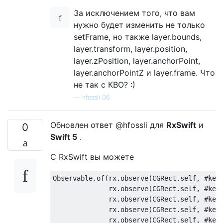
За исключением того, что вам
нужно будет изменить не только
setFrame, но также layer.bounds,
layer.transform, layer.position,
layer.zPosition, layer.anchorPoint,
layer.anchorPointZ и layer.frame. Что
не так с КВО? :)
—
hfossli 06
Обновлен ответ @hfossli для
RxSwift
и
0
Swift 5
.
С RxSwift вы можете
Observable.of(rx.observe(
CGRect
.self, #key
              rx.observe(
CGRect
.self, #key
              rx.observe(
CGRect
.self, #key
              rx.observe(
CGRect
.self, #key
              rx.observe(
CGRect
.self, #key