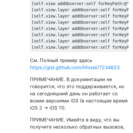
[
self
.view addObserver:
self
 forKeyPath:
@"f
[
self
.view.layer addObserver:
self
 forKeyPa
[
self
.view.layer addObserver:
self
 forKeyPa
[
self
.view.layer addObserver:
self
 forKeyPa
[
self
.view.layer addObserver:
self
 forKeyPa
[
self
.view.layer addObserver:
self
 forKeyPa
[
self
.view.layer addObserver:
self
 forKeyPa
[
self
.view.layer addObserver:
self
 forKeyPa
См. Полный пример здесь
https://gist.github.com/hfossli/7234623
ПРИМЕЧАНИЕ. В документации не
говорится, что это поддерживается, но
на сегодняшний день он работает со
всеми версиями iOS (в настоящее время
iOS 2 -> iOS 11).
ПРИМЕЧАНИЕ. Имейте в виду, что вы
получите несколько обратных вызовов,