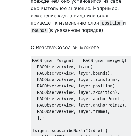
прежде чем оно установится на свое
окончательное значение. Например,
изменение кадра вида или слоя
приведет к изменению слоя
и
position
(в указанном порядке).
bounds
С ReactiveCocoa вы можете
RACSignal *signal = [RACSignal merge:@[

  RACObserve(view, frame),

  RACObserve(view, layer.bounds),

  RACObserve(view, layer.transform),

  RACObserve(view, layer.position),

  RACObserve(view, layer.zPosition),

  RACObserve(view, layer.anchorPoint),

  RACObserve(view, layer.anchorPointZ),

  RACObserve(view, layer.frame),

  ]];

[signal subscribeNext:^(
id
 x) {
