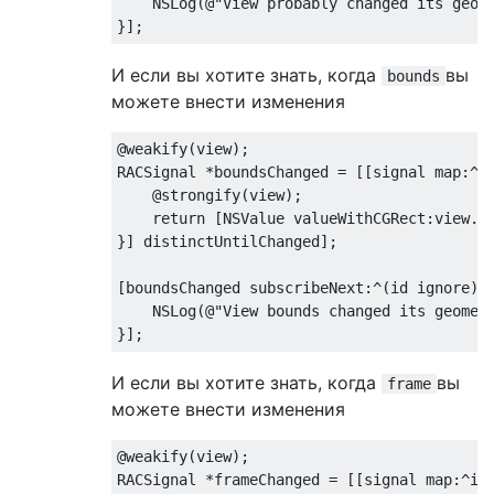
NSLog
(
@"View probably changed its geom
И если вы хотите знать, когда
вы
bounds
можете внести изменения
@weakify(view);

RACSignal *boundsChanged = [[signal map:^
i
    @strongify(view);

return
 [
NSValue
 valueWithCGRect:view.bo
}] distinctUntilChanged];

[boundsChanged subscribeNext:^(
id
 ignore) {
NSLog
(
@"View bounds changed its geomet
И если вы хотите знать, когда
вы
frame
можете внести изменения
@weakify(view);

RACSignal *frameChanged = [[signal map:^
id