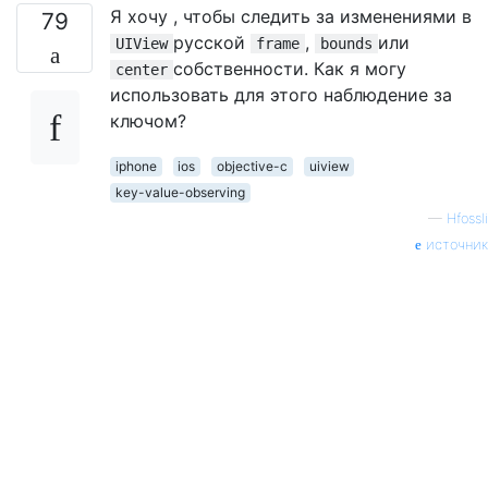
Я хочу , чтобы следить за изменениями в
79
русской
,
или
UIView
frame
bounds
собственности. Как я могу
center
использовать для этого наблюдение за
ключом?
iphone
ios
objective-c
uiview
key-value-observing
—
Hfossli
источник