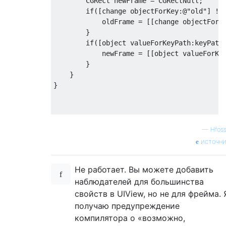
CGRect
 newFrame = 
CGRectNull
;

if
([change objectForKey:
@"old"
] !=
            oldFrame = [[change objectForK
        }

if
([object valueForKeyPath:keyPath
            newFrame = [[object valueForKe
        }

    }

}

—
Hfoss
источни
Не работает. Вы можете добавить
наблюдателей для большинства
свойств в UIView, но не для фрейма. 
получаю предупреждение
компилятора о «возможно,