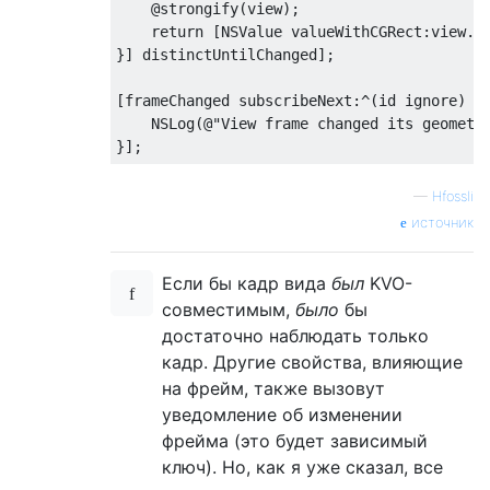
    @strongify(view);

return
 [
NSValue
 valueWithCGRect:view.fr
}] distinctUntilChanged];

[frameChanged subscribeNext:^(
id
 ignore) {

NSLog
(
@"View frame changed its geometr
—
Hfossli
источник
Если бы кадр вида
был
KVO-
совместимым,
было
бы
достаточно наблюдать только
кадр. Другие свойства, влияющие
на фрейм, также вызовут
уведомление об изменении
фрейма (это будет зависимый
ключ). Но, как я уже сказал, все