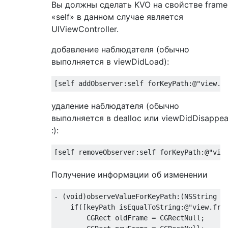
Вы должны сделать KVO на свойстве frame
«self» в данном случае является
UIViewController.
добавление наблюдателя (обычно
выполняется в viewDidLoad):
[
self
 addObserver:
self
 forKeyPath:
@"view.f
удаление наблюдателя (обычно
выполняется в dealloc или viewDidDisappea
:):
[
self
 removeObserver:
self
 forKeyPath:
@"vie
Получение информации об изменении
- (
void
)observeValueForKeyPath:(
NSString
 *
if
([keyPath isEqualToString:
@"view.fra
CGRect
 oldFrame = 
CGRectNull
;
