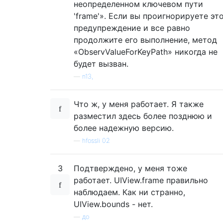
неопределенном ключевом пути
'frame'». Если вы проигнорируете эт
предупреждение и все равно
продолжите его выполнение, метод
«ObservValueForKeyPath» никогда не
будет вызван.
—
n13,
Что ж, у меня работает. Я также
разместил здесь более позднюю и
более надежную версию.
—
hfossli 02
3
Подтверждено, у меня тоже
работает. UIView.frame правильно
наблюдаем. Как ни странно,
UIView.bounds - нет.
—
до