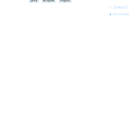
java
eclipse
import
—
Дэвид Б.
источник