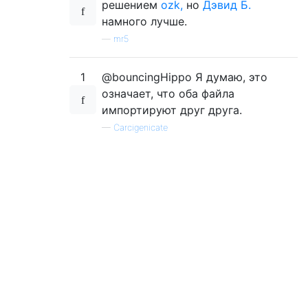
решением
ozk,
но
Дэвид Б.
намного лучше.
—
mr5
1
@bouncingHippo Я думаю, это
означает, что оба файла
импортируют друг друга.
—
Carcigenicate