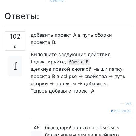
—
vikramvi
Ответы:
добавить проект A в путь сборки
102
проекта B.
Выполните следующие действия:
Редактируйте,
@David B
щелкнув правой кнопкой мыши папку
проекта B в eclipse -> свойства -> путь
сборки -> проекты -> добавить.
Теперь добавьте проект A
—
ozk
источник
48
благодаря! просто чтобы быть
более явным для дальнейшего