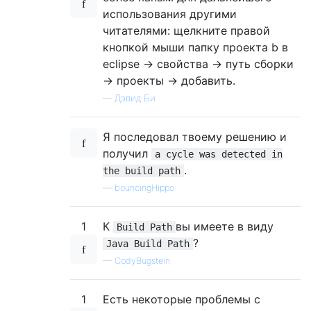
использования другими
читателями: щелкните правой
кнопкой мыши папку проекта b в
eclipse -> свойства -> путь сборки
-> проекты -> добавить.
—
Дэвид Би
Я последовал твоему решению и
получил
a cycle was detected in
.
the build path
—
bouncingHippo
1
К
вы имеете в виду
Build Path
?
Java Build Path
—
CodyBugstein
1
Есть некоторые проблемы с