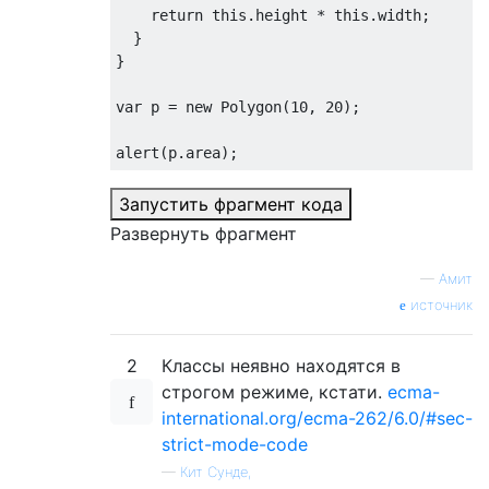
return
this
.
height 
*
this
.
width
;
}
}
var
 p 
=
new
Polygon
(
10
,
20
);
alert
(
p
.
area
);
Запустить фрагмент кода
Развернуть фрагмент
—
Амит
источник
2
Классы неявно находятся в
строгом режиме, кстати.
ecma-
international.org/ecma-262/6.0/#sec-
strict-mode-code
—
Кит Сунде,