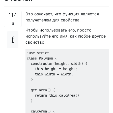
Это означает, что функция является
114
получателем для свойства.
Чтобы использовать его, просто
используйте его имя, как любое другое
свойство:
'use strict'
class
Polygon
{
constructor
(
height
,
 width
)
{
this
.
height 
=
 height
;
this
.
width 
=
 width
;
}
get
 area
()
{
return
this
.
calcArea
()
}
  calcArea
()
{