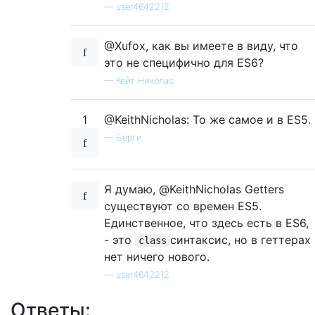
—
user4642212
@Xufox, как вы имеете в виду, что
это не специфично для ES6?
—
Кейт Николас
1
@KeithNicholas: То же самое и в ES5.
—
Берги
Я думаю, @KeithNicholas Getters
существуют со времен ES5.
Единственное, что здесь есть в ES6,
- это
синтаксис, но в геттерах
class
нет ничего нового.
—
user4642212
Ответы: