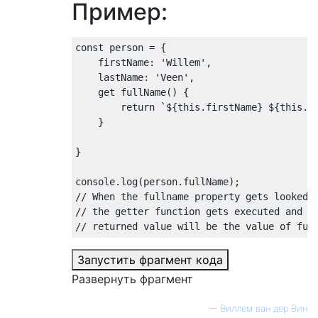
Пример:
const
 person 
=
{
    firstName
:
'Willem'
,
    lastName
:
'Veen'
,
get
 fullName
()
{
return
`
$
{
this
.
firstName
}
 $
{
this
.
l
}
}
console
.
log
(
person
.
fullName
);
// When the fullname property gets looked 
// the getter function gets executed and i
// returned value will be the value of ful
Запустить фрагмент кода
Развернуть фрагмент
—
Виллем ван дер Вин