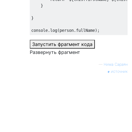
}
}
console
.
log
(
person
.
fullName
);
Запустить фрагмент кода
Развернуть фрагмент
—
Нима Сараян
источник