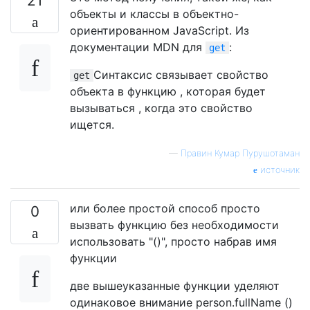
21
объекты и классы в объектно-
ориентированном JavaScript. Из
документации MDN для
:
get
Синтаксис связывает свойство
get
объекта в функцию , которая будет
вызываться , когда это свойство
ищется.
—
Правин Кумар Пурушотаман
источник
или более простой способ просто
0
вызвать функцию без необходимости
использовать "()", просто набрав имя
функции
две вышеуказанные функции уделяют
одинаковое внимание person.fullName ()