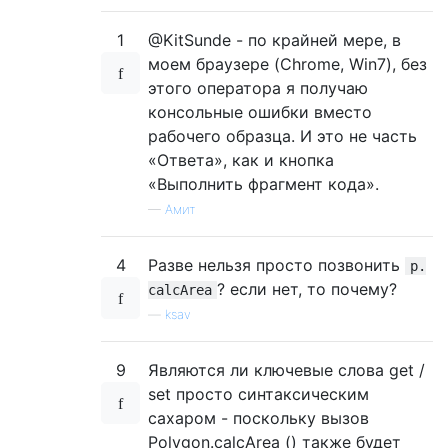
1
@KitSunde - по крайней мере, в
моем браузере (Chrome, Win7), без
этого оператора я получаю
консольные ошибки вместо
рабочего образца. И это не часть
«Ответа», как и кнопка
«Выполнить фрагмент кода».
—
Амит
4
Разве нельзя просто позвонить
p.
? если нет, то почему?
calcArea
—
ksav
9
Являются ли ключевые слова get /
set просто синтаксическим
сахаром - поскольку вызов
Polygon.calcArea () также будет