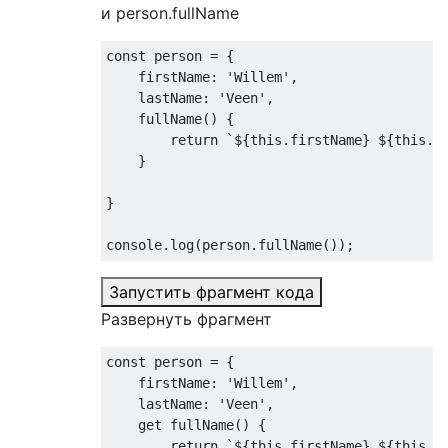
и person.fullName
const
 person 
=
{
    firstName
:
'Willem'
,
    lastName
:
'Veen'
,
    fullName
()
{
return
`
$
{
this
.
firstName
}
 $
{
this
.
l
}
}
console
.
log
(
person
.
fullName
());
Запустить фрагмент кода
Развернуть фрагмент
const
 person 
=
{
    firstName
:
'Willem'
,
    lastName
:
'Veen'
,
get
 fullName
()
{
return
`
$
{
this
.
firstName
}
 $
{
this
.
l