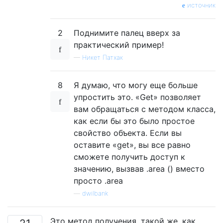
источник
2
Поднимите палец вверх за
практический пример!
—
Никет Патхак
8
Я думаю, что могу еще больше
упростить это. «Get» позволяет
вам обращаться с методом класса,
как если бы это было простое
свойство объекта. Если вы
оставите «get», вы все равно
сможете получить доступ к
значению, вызвав .area () вместо
просто .area
—
dwilbank
Это метод получения, такой же, как