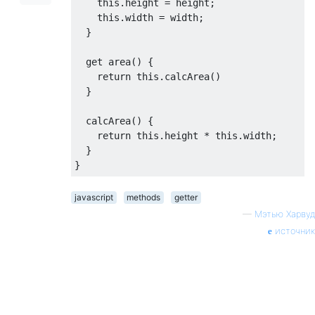
this
.
height 
=
 height
;
this
.
width 
=
 width
;
}
get
 area
()
{
return
this
.
calcArea
()
}
  calcArea
()
{
return
this
.
height 
*
this
.
width
;
}
}
javascript
methods
getter
—
Мэтью Харвуд
источник