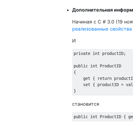
Дополнительная информ
Начиная с C # 3.0 (19 но
реализованные свойства
И
private
int
 productID
;
public
int
ProductID
{
get
{
return
 productI
set
{
 productID 
=
val
}
становится
public
int
ProductID
{
ge