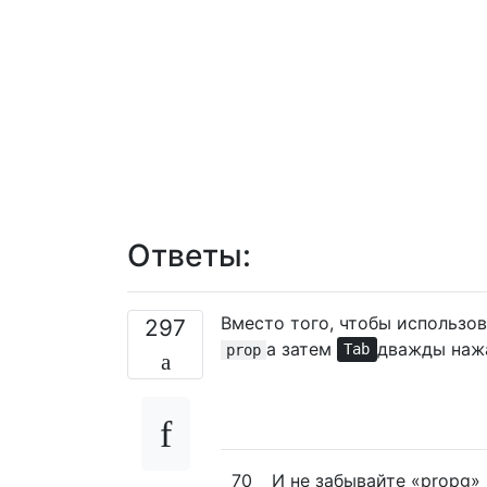
Ответы:
Вместо того, чтобы использо
297
а затем
дважды нажа
prop
Tab
70
И не забывайте «propg» 