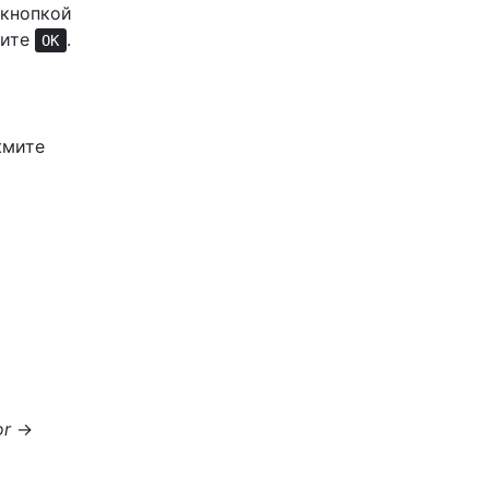
 кнопкой
мите
.
OK
жмите
or
→