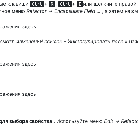
ные клавиши
+
,
+
или щелкните правой
Ctrl
R
Ctrl
E
стное меню
Refactor
→
Encapsulate Field ...
, а затем наж
смотр изменений ссылок - Инкапсулировать поле
» на
для выбора свойства
. Используйте меню
Edit
→
Refact