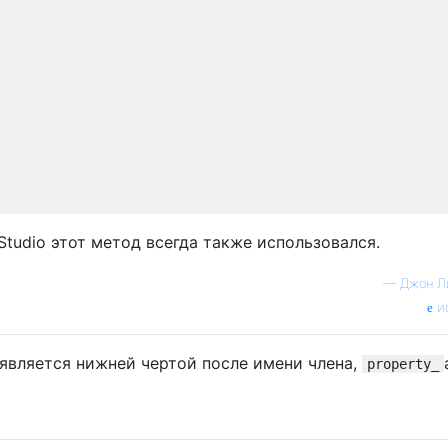
Studio этот метод всегда также использовался.
—
Джон Л
и
е является нижней чертой после имени члена,
property_