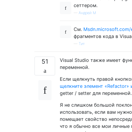
сеттером.
—
Андрей М
См.
Msdn.microsoft.com/e
фрагментов кода в Visua
—
Тит
Visual Studio также имеет фу
51
переменной.
Если щелкнуть правой кнопк
щелкните элемент «Refactor» 
getter / setter для переменной.
Я не слишком большой поклонн
использовать, если вам нужно
помещает свойство непосредс
что я обычно все мои личные 