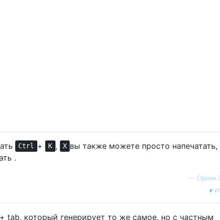
вать
+
,
вы также можете просто напечатать,
Ctrl
K
X
ть .
—
Орион 
и
+ tab, который генерирует то же самое, но с частным