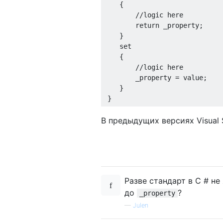
{
//logic here 
return
 _property
;
}
set
{
//logic here
        _property 
=
value
;
}
}
В предыдущих версиях Visual 
Разве стандарт в C # н
до
?
_property
—
Julen