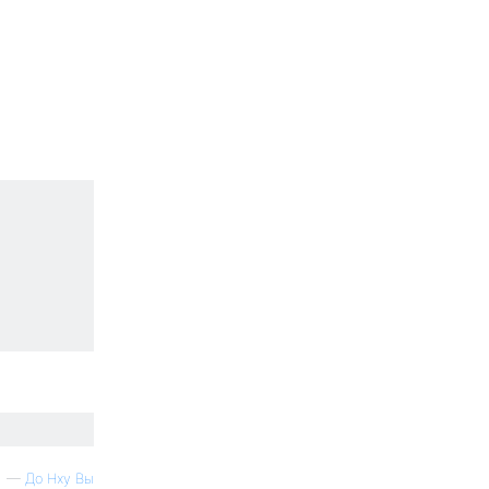
—
До Нху Вы