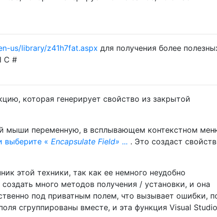
n-us/library/z41h7fat.aspx
для получения более полезны
l C #
нкцию, которая генерирует свойство из закрытой
ой мыши переменную, в всплывающем контекстном мен
и выберите «
Encapsulate Field» ...
. Это создаст свойст
ик этой техники, так как ее немного неудобно
 создать много методов получения / установки, и она
твенно под приватным полем, что вызывает ошибки, п
поля сгруппированы вместе, и эта функция Visual Studi