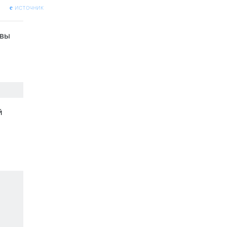
источник
 вы
й