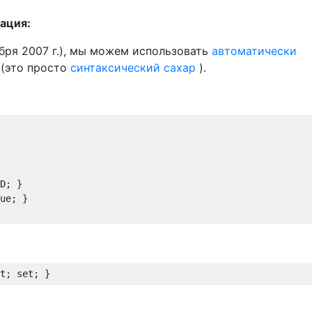
ация:
ября 2007 г.), мы можем использовать
автоматически
(это просто
синтаксический сахар
).
D
;
}
ue
;
}
t
;
set
;
}