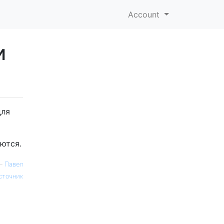
Account
и
для
ются.
—
Павел
сточник