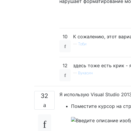
нарушает форматирование мое
10
К сожалению, этот вариа
—
Тоби
12
здесь тоже есть крик - 
—
Вукасин
Я использую Visual Studio 2013
32
Поместите курсор на ст