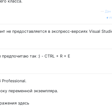
го класса.
—
Дэн 
и
нт не предоставляется в экспресс-версиях Visual Studi
я предпочитаю так :) - CTRL + R + E
 Professional.
року переменной экземпляра.