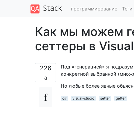
программирование
Теги
Как мы можем г
сеттеры в Visual
Под «генерацией» я подразум
226
конкретной выбранной (множе
Но любые более явные объясн
c#
visual-studio
setter
getter