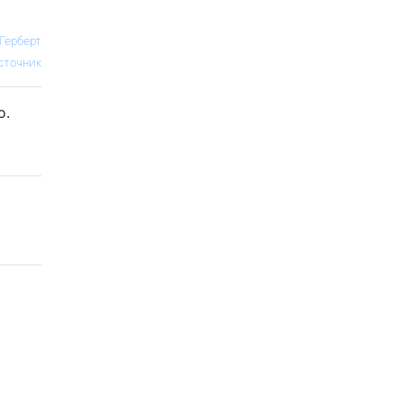
Герберт
сточник
o.