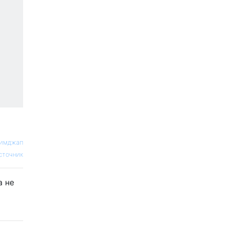
имджап
сточник
а не