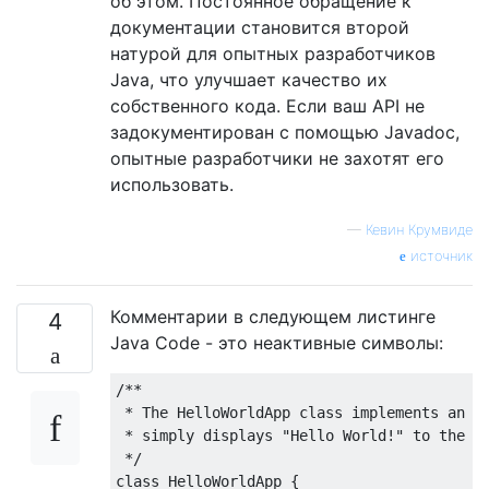
об этом. Постоянное обращение к
документации становится второй
натурой для опытных разработчиков
Java, что улучшает качество их
собственного кода. Если ваш API не
задокументирован с помощью Javadoc,
опытные разработчики не захотят его
использовать.
—
Кевин Крумвиде
источник
Комментарии в следующем листинге
4
Java Code - это неактивные символы:
/** 

 * The HelloWorldApp class implements an ap
 * simply displays "Hello World!" to the st
 */
class
HelloWorldApp
{