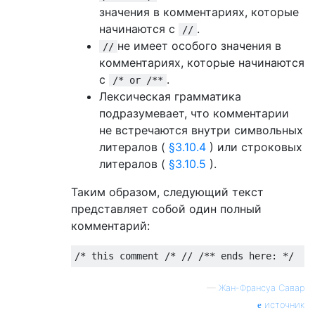
значения в комментариях, которые
начинаются с
.
//
не имеет особого значения в
//
комментариях, которые начинаются
с
.
/* or /**
Лексическая грамматика
подразумевает, что комментарии
не встречаются внутри символьных
литералов (
§3.10.4
) или строковых
литералов (
§3.10.5
).
Таким образом, следующий текст
представляет собой один полный
комментарий:
/* this comment /* // /** ends here: */
—
Жан-Франсуа Савар
источник