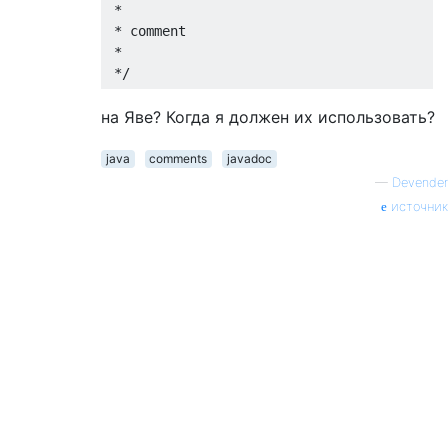
 * 

 * comment

 *

 */
на Яве? Когда я должен их использовать?
java
comments
javadoc
—
Devender
источник