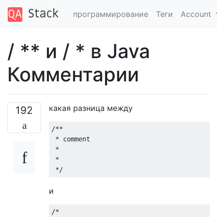
программирование
Теги
Account
/ ** и / * в Java
Комментарии
какая разница между
192
/**

 * comment

 *

 *

 */
и
/*
