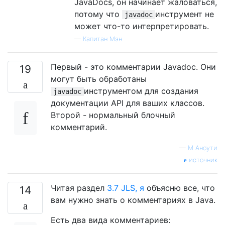
JavaDocs, он начинает жаловаться,
потому что
инструмент не
javadoc
может что-то интерпретировать.
—
Капитан Мэн
Первый - это комментарии Javadoc. Они
19
могут быть обработаны
инструментом для создания
javadoc
документации API для ваших классов.
Второй - нормальный блочный
комментарий.
—
М Аноути
источник
Читая раздел
3.7 JLS, я
объясню все, что
14
вам нужно знать о комментариях в Java.
Есть два вида комментариев: