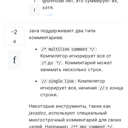
1
@shmosel нет, это суммирует их,
хотя.
—
Det
Java поддерживает два типа
-2
комментариев:
:
/* multiline comment */
Компилятор игнорирует все от
до
. Комментарий может
/*
*/
занимать несколько строк.
: Компилятор
// single line
игнорирует все, начиная
с конца
//
строки.
Некоторые инструменты, такие как
javadoc,
используют специальный
многострочный комментарий для своих
целей. Например
,
/** doc comment */