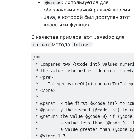
: используется для
@since
обозначения самой ранней версии
Java, в которой был доступен этот
класс или функция
В качестве примера, вот Javadoc для
метода
:
compare
Integer
/**

 * Compares two {@code int} values numerica
 * The value returned is identical to what 
 * <pre>

 *    Integer.valueOf(x).compareTo(Integer.
 * </pre>

 *

 * @param  x the first {@code int} to compa
 * @param  y the second {@code int} to comp
 * @return the value {@code 0} if {@code x 
 *         a value less than {@code 0} if {
 *         a value greater than {@code 0} i
 * @since 1.7
