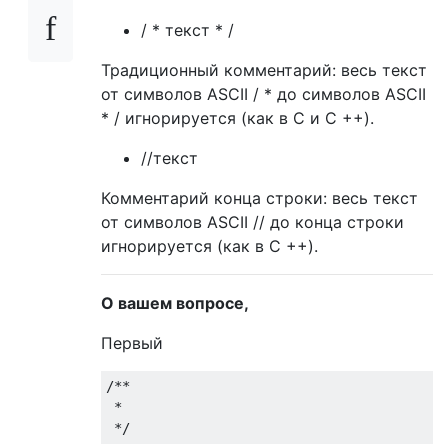
/ * текст * /
Традиционный комментарий: весь текст
от символов ASCII / * до символов ASCII
* / игнорируется (как в C и C ++).
//текст
Комментарий конца строки: весь текст
от символов ASCII // до конца строки
игнорируется (как в C ++).
О вашем вопросе,
Первый
/**

 *

 */