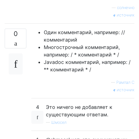
—
солнечно
источник
Один комментарий, например: //
0
комментарий
Многострочный комментарий,
например: / * комментарий * /
Javadoc комментарий, например: /
** комментарий * /
—
Рамлал С
источник
4
Это ничего не добавляет к
существующим ответам.
—
Шмосел