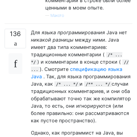
комментарии в строке были более
ценными в моем опыте.
—
Макото
Для
языка программирования
Java нет
136
никакой разницы
между ними. Java
имеет два типа комментариев:
традиционные комментарии (
/* ...
) и комментарии в конце строки (
*/
//
). Смотрите
спецификацию языка
...
Java
. Так, для языка программирования
Java, как
и
случаи
/* ... */
/** ... */
традиционных комментариев, и они оба
обрабатывают точно так же компилятор
Java, то есть, они игнорируются (или
более правильно: они рассматриваются
как пустое пространство).
Однако, как программист на Java, вы