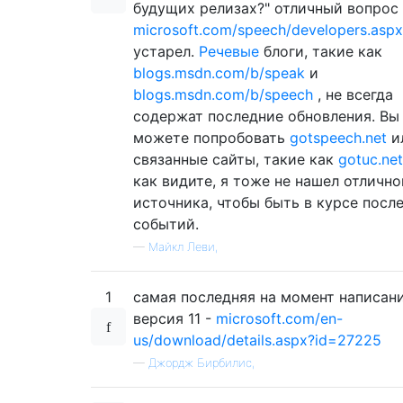
будущих релизах?" отличный вопрос !
microsoft.com/speech/developers.aspx
устарел.
Речевые
блоги, такие как
blogs.msdn.com/b/speak
и
blogs.msdn.com/b/speech
, не всегда
содержат последние обновления. Вы
можете попробовать
gotspeech.net
и
связанные сайты, такие как
gotuc.net
как видите, я тоже не нашел отлично
источника, чтобы быть в курсе посл
событий.
—
Майкл Леви,
1
самая последняя на момент написани
версия 11 -
microsoft.com/en-
us/download/details.aspx?id=27225
—
Джордж Бирбилис,