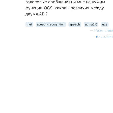
голосовые сообщения) и мне не нужны
функции OCS, каковы различия между
двумя API?
.net
speech-recognition
speech
ucma2.0
ucs
—
Майкл Леви
источник