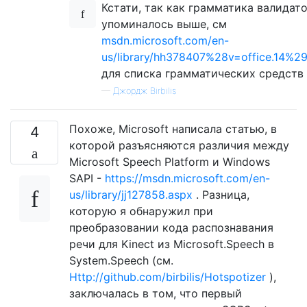
Кстати, так как грамматика валидат
упоминалось выше, см
msdn.microsoft.com/en-
us/library/hh378407%28v=office.14%29
для списка грамматических средств
—
Джордж Birbilis
Похоже, Microsoft написала статью, в
4
которой разъясняются различия между
Microsoft Speech Platform и Windows
SAPI -
https://msdn.microsoft.com/en-
us/library/jj127858.aspx
. Разница,
которую я обнаружил при
преобразовании кода распознавания
речи для Kinect из Microsoft.Speech в
System.Speech (см.
Http://github.com/birbilis/Hotspotizer
),
заключалась в том, что первый