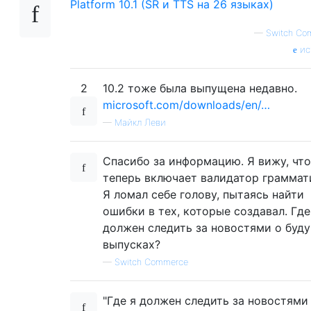
Platform 10.1 (SR и TTS на 26 языках)
—
Switch Co
ис
2
10.2 тоже была выпущена недавно.
microsoft.com/downloads/en/…
—
Майкл Леви
Спасибо за информацию. Я вижу, что
теперь включает валидатор граммат
Я ломал себе голову, пытаясь найти
ошибки в тех, которые создавал. Где
должен следить за новостями о буд
выпусках?
—
Switch Commerce
"Где я должен следить за новостями