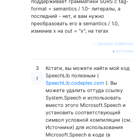
поддерживает грамматики SGRS с tag-
format = semantics / 1.0- литералы, а
последний - нет, и вам нужно
преобразовать его в semantics / 1.0,
изменив x на out = "x"; на тегах
—
Джордж Бирбилис
источник
3
Кстати, вы можете найти мой код
SpeechLib полезным (
SpeechLib.codeplex.com
). Вы
можете удалить оттуда ссылку
System.Speech и использовать
вместо этого Microsoft.Speech и
установить соответствующий
символ условной компиляции (см.
Источники) для использования
Microsoft.Speech в коде (в