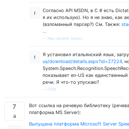
Согласно API MSDN, в C # есть Dicta
я их использую). Но я не знаю, как 
(взломанный парсер?) См. Также:
sta
…
—
Жан-Филипп Энкосс
Я установил итальянский язык, заг
us/download/details.aspx?id=27224,
н
System.Speech.Recognition.SpeechReco
показывает en-US как единственный
речи. Я что-то упускаю?
—
POW
Вот ссылка на речевую библиотеку (речев
7
платформа MS Server):
Выпущена платформа Microsoft Server Spe