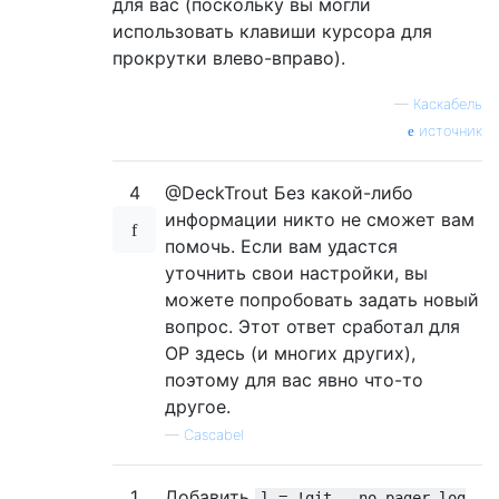
для вас (поскольку вы могли
использовать клавиши курсора для
прокрутки влево-вправо).
—
Каскабель
источник
4
@DeckTrout Без какой-либо
информации никто не сможет вам
помочь. Если вам удастся
уточнить свои настройки, вы
можете попробовать задать новый
вопрос. Этот ответ сработал для
OP здесь (и многих других),
поэтому для вас явно что-то
другое.
—
Cascabel
1
Добавить
l = !git --no-pager log