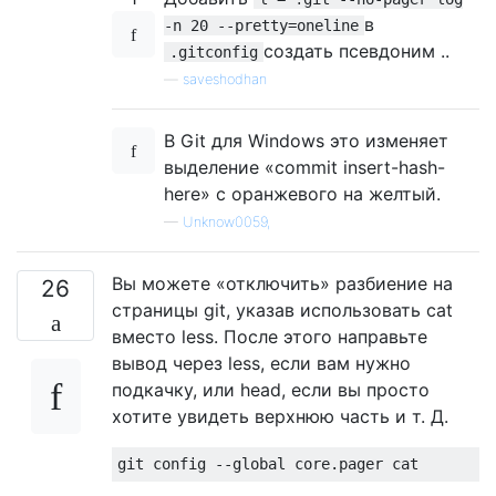
в
-n 20 --pretty=oneline
создать псевдоним ..
.gitconfig
—
saveshodhan
В Git для Windows это изменяет
выделение «commit insert-hash-
here» с оранжевого на желтый.
—
Unknow0059,
Вы можете «отключить» разбиение на
26
страницы git, указав использовать cat
вместо less. После этого направьте
вывод через less, если вам нужно
подкачку, или head, если вы просто
хотите увидеть верхнюю часть и т. Д.