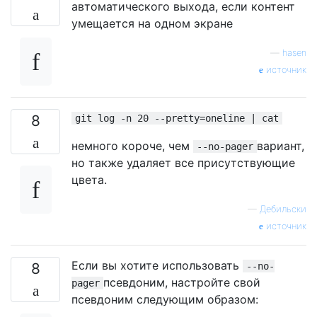
автоматического выхода, если контент
умещается на одном экране
—
hasen
источник
8
git log -n 20 --pretty=oneline | cat
немного короче, чем
вариант,
--no-pager
но также удаляет все присутствующие
цвета.
—
Дебильски
источник
Если вы хотите использовать
8
--no-
псевдоним, настройте свой
pager
псевдоним следующим образом: