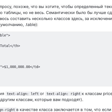
просу, похоже, что вы хотите, чтобы определенный тек
ю таблицы, но не весь. Семантически было бы лучше с
аюсь составить несколько классов здесь, за исключен
умолчанию, .table):
ble"
>
Total
</th>
"
>
$1,000,000.00
</td>
ния
or
к классам pric
text-align: left
text-align: right
м другим классам, которые вам подходят).
в качестве класса заключается в том, что если
gn-right