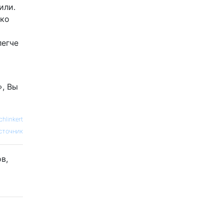
или.
ько
легче
», Вы
chlinkert
сточник
в,