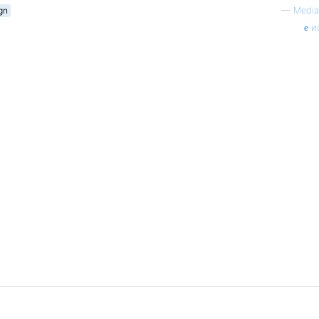
gn
—
Media
и