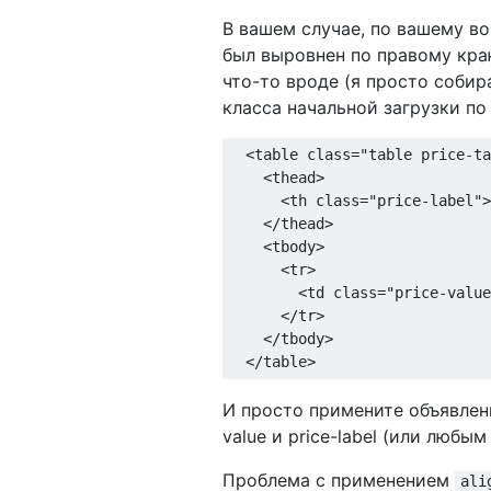
В вашем случае, по вашему во
был выровнен по правому кра
что-то вроде (я просто собир
класса начальной загрузки по 
<table
class
=
"table price-ta
<thead>
<th
class
=
"price-label"
>
</thead>
<tbody>
<tr>
<td
class
=
"price-value
</tr>
</tbody>
</table>
И просто примените объявле
value и price-label (или любы
Проблема с применением
ali