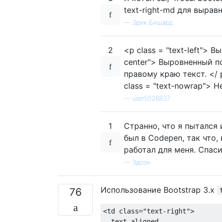
text-right-md для вырав
—
Эрик Бишард
2
<p class = "text-left"> 
center"> Выровненный по
правому краю текст. </ p
class = "text-nowrap"> Н
—
user5026837
1
Странно, что я пытался и
был в Codepen, так что,
работал для меня. Спаси
—
Эдсон
Использование Bootstrap 3.x
76
<td
class
=
"text-right"
>