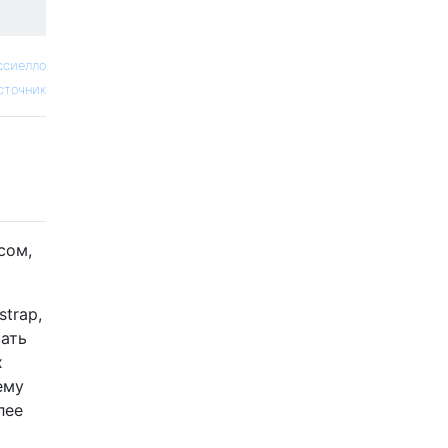
ссиелло
сточник
сом,
strap,
вать
х
ему
лее