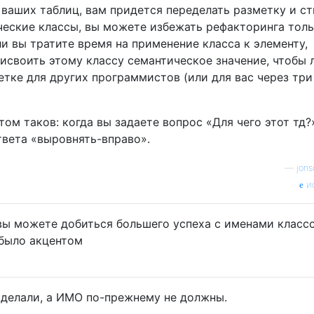
ваших таблиц, вам придется переделать разметку и ст
ческие классы, вы можете избежать рефакторинга тол
ли вы тратите время на применение класса к элементу,
исвоить этому классу семантическое значение, чтобы 
тке для других программистов (или для вас через три
том таков: когда вы задаете вопрос «Для чего этот тд?
твета «выровнять-вправо».
—
jons
и
о вы можете добиться большего успеха с именами классо
 было акцентом
е делали, а ИМО по-прежнему не должны.