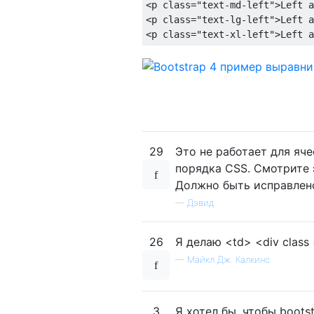
<p
class
=
"text-md-left"
>
Left a
<p
class
=
"text-lg-left"
>
Left a
<p
class
=
"text-xl-left"
>
Left a
29
Это не работает для яч
порядка CSS. Смотрите 
Должно быть исправлено
—
Дэвид
26
Я делаю <td> <div class =
—
Майкл Дж. Калкинс
3
Я хотел бы, чтобы boots