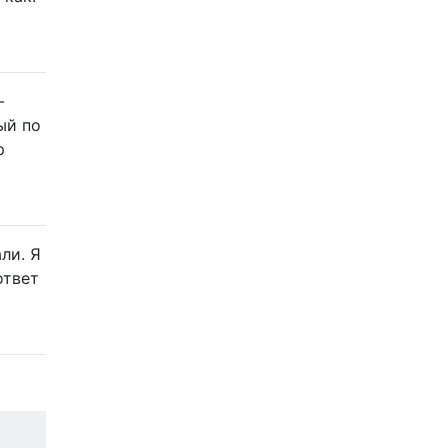
-
ый по
p
али. Я
ответ