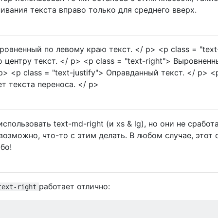
нивания текста вправо только для среднего вверх.
Выровненный по левому краю текст. </ p> <p class = "text
 центру текст. </ p> <p class = "text-right"> Выровненн
> <p class = "text-justify"> Оправданный текст. </ p> <
ет текста переноса. </ p>
спользовать text-md-right (и xs & lg), но они не сработ
 возможно, что-то с этим делать. В любом случае, этот 
бо!
работает отлично:
text-right