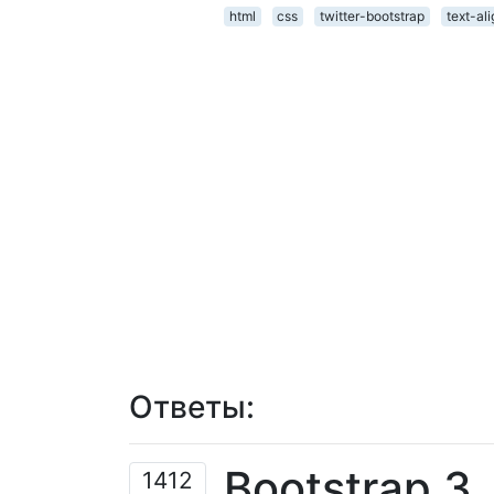
html
css
twitter-bootstrap
text-ali
Ответы:
Bootstrap 3
1412