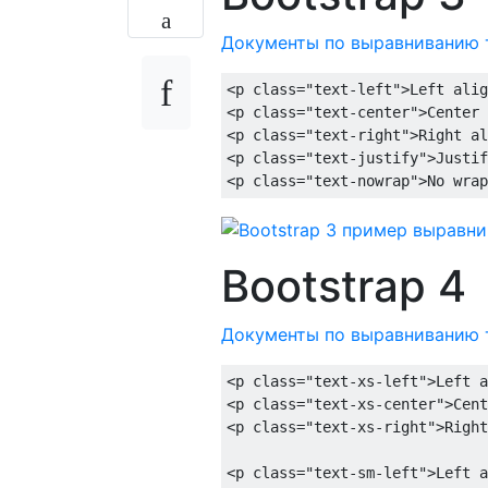
Документы по выравниванию 
<p
class
=
"text-left"
>
Left alig
<p
class
=
"text-center"
>
Center 
<p
class
=
"text-right"
>
Right al
<p
class
=
"text-justify"
>
Justif
<p
class
=
"text-nowrap"
>
No wrap
Bootstrap 4
Документы по выравниванию 
<p
class
=
"text-xs-left"
>
Left a
<p
class
=
"text-xs-center"
>
Cent
<p
class
=
"text-xs-right"
>
Right
<p
class
=
"text-sm-left"
>
Left a