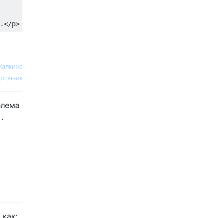
.
</p>
Калкинс
сточник
блема
.
 как: