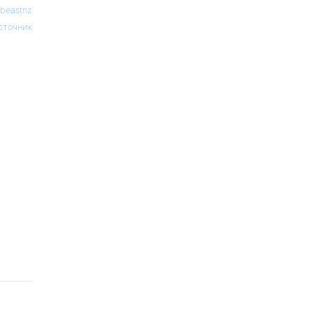
beastnz
сточник