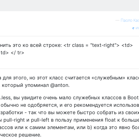
—
Паоло Ка
и
ь это ко всей строке: <tr class = "text-right"> <td>
td> </ tr>
а для этого, но этот класс считается «служебным» клас
», который упоминал @anton.
s.less, вы увидите очень мало служебных классов в Boot
с обычно не одобряется, и его рекомендуется использо
азработки - так что вы можете быстро собрать из свои
pull-right и pull-left в пользу применения float к больш
ссов или к самим элементам, или b) когда это явно бо
ическое решение.