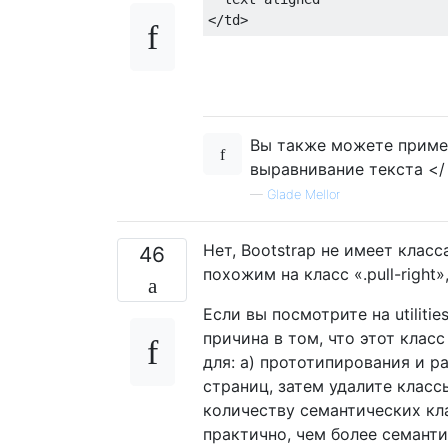
</td>
Вы также можете применит
выравнивание текста </ 
—
Glade Mellor
Нет, Bootstrap не имеет класс
46
похожим на класс «.pull-right
Если вы посмотрите на utilitie
причина в том, что этот клас
для: а) прототипирования и р
страниц, затем удалите классы 
количеству семантических кла
практично, чем более семант