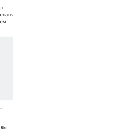
ст
делать
ием
e-
 вы