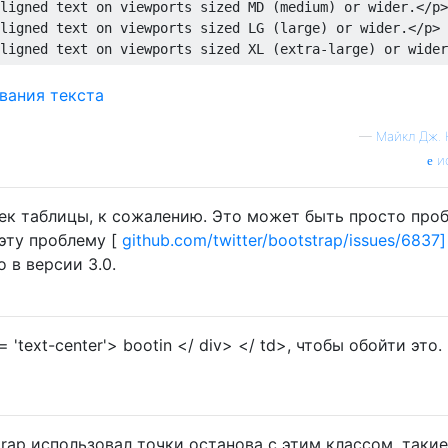
ligned text on viewports sized MD (medium) or wider.
</p>
ligned text on viewports sized LG (large) or wider.
</p>
ligned text on viewports sized XL (extra-large) or wider
—
Майкл Дж. 
и
еек таблицы, к сожалению. Это может быть просто про
эту проблему [
github.com/twitter/bootstrap/issues/6837]
 в версии 3.0.
 'text-center'> bootin </ div> </ td>, чтобы обойти это.
trap использовал точки останова с этим классом, такие