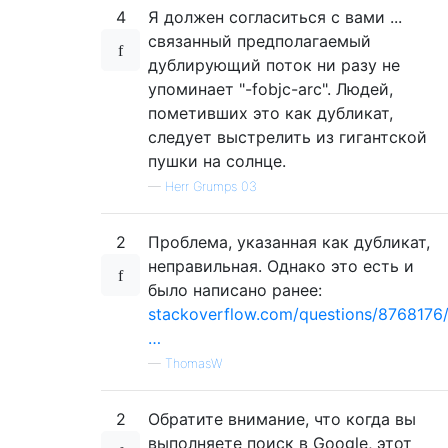
4
Я должен согласиться с вами ...
связанный предполагаемый
дублирующий поток ни разу не
упоминает "-fobjc-arc". Людей,
пометивших это как дубликат,
следует выстрелить из гигантской
пушки на солнце.
—
Herr Grumps 03
2
Проблема, указанная как дубликат,
неправильная. Однако это есть и
было написано ранее:
stackoverflow.com/questions/8768176
…
—
ThomasW
2
Обратите внимание, что когда вы
выполняете поиск в Google, этот