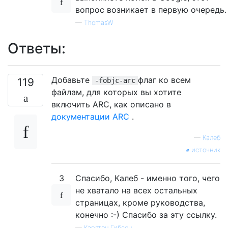
вопрос возникает в первую очередь.
—
ThomasW
Ответы:
Добавьте
флаг ко всем
119
-fobjc-arc
файлам, для которых вы хотите
включить ARC, как описано в
документации ARC
.
—
Калеб
источник
3
Спасибо, Калеб - именно того, чего
не хватало на всех остальных
страницах, кроме руководства,
конечно :-) Спасибо за эту ссылку.
—
Карлтон Гибсон