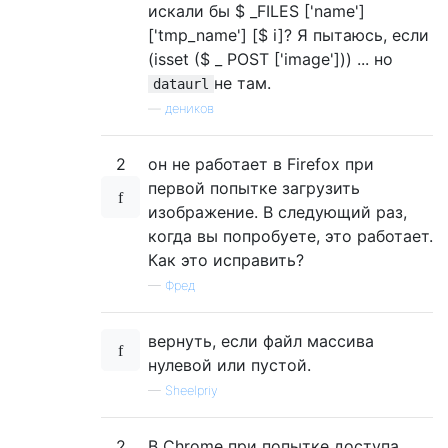
            height 
=
 MAX_HEIGHT
;
искали бы $ _FILES ['name']
}
['tmp_name'] [$ i]? Я пытаюсь, если
}
(isset ($ _ POST ['image'])) ... но
        canvas
.
width 
=
 width
;
не там.
dataurl
        canvas
.
height 
=
 height
;
var
 ctx 
=
 canvas
.
getContext
(
"2d"
);
—
деников
        ctx
.
drawImage
(
img
,
0
,
0
,
 width
,
 he
2
он не работает в Firefox при
var
 dataurl 
=
 canvas
.
toDataURL
(
"im
первой попытке загрузить
        document
.
getElementById
(
'image'
).
s
изображение. В следующий раз,
}
// Load files into file reader
когда вы попробуете, это работает.
    reader
.
readAsDataURL
(
file
);
Как это исправить?
—
Фред
// Post the data
/*

вернуть, если файл массива
    var fd = new FormData();

нулевой или пустой.
    fd.append("name", "some_filename.jpg");
—
Sheelpriy
    fd.append("image", dataurl);

    fd.append("info", "lah_de_dah");

    */
2
В Chrome при попытке доступа