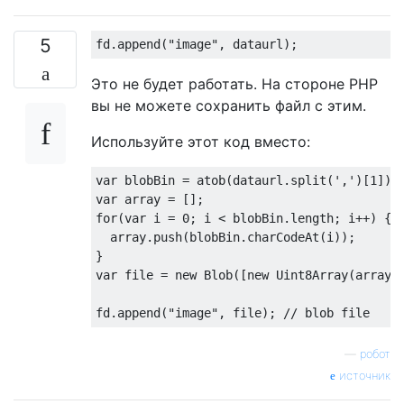
5
fd
.
append
(
"image"
,
 dataurl
);
Это не будет работать. На стороне PHP
вы не можете сохранить файл с этим.
Используйте этот код вместо:
var
 blobBin 
=
 atob
(
dataurl
.
split
(
','
)[
1
]);
var
 array 
=
[];
for
(
var
 i 
=
0
;
 i 
<
 blobBin
.
length
;
 i
++)
{
  array
.
push
(
blobBin
.
charCodeAt
(
i
));
}
var
 file 
=
new
Blob
([
new
Uint8Array
(
array
)
fd
.
append
(
"image"
,
 file
);
// blob file
—
робот
источник