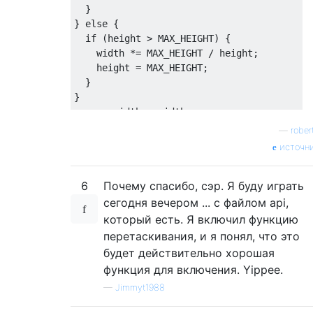
}
}
else
{
if
(
height 
>
 MAX_HEIGHT
)
{
    width 
*=
 MAX_HEIGHT 
/
 height
;
    height 
=
 MAX_HEIGHT
;
}
}
canvas
.
width 
=
 width
;
canvas
.
height 
=
 height
;
—
rober
var
 ctx 
=
 canvas
.
getContext
(
"2d"
);
источн
ctx
.
drawImage
(
img
,
0
,
0
,
 width
,
 height
);
6
Почему спасибо, сэр. Я буду играть
var
 dataurl 
=
 canvas
.
toDataURL
(
"image/png"
сегодня вечером ... с файлом api,
//Post dataurl to the server with AJAX
который есть. Я включил функцию
перетаскивания, и я понял, что это
будет действительно хорошая
функция для включения. Yippee.
—
Jimmyt1988