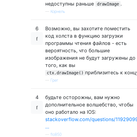
недоступны раньше
.
drawImage
—
Корнель
6
Возможно, вы захотите поместить
код холста в функцию загрузки
программы чтения файлов - есть
вероятность, что большие
изображения не будут загружены до
того, как вы
приблизитесь к конц
ctx.drawImage()
—
Грег
4
будьте осторожны, вам нужно
дополнительное волшебство, чтобы
оно работало на IOS:
stackoverflow.com/questions/1192909
…
—
flo850