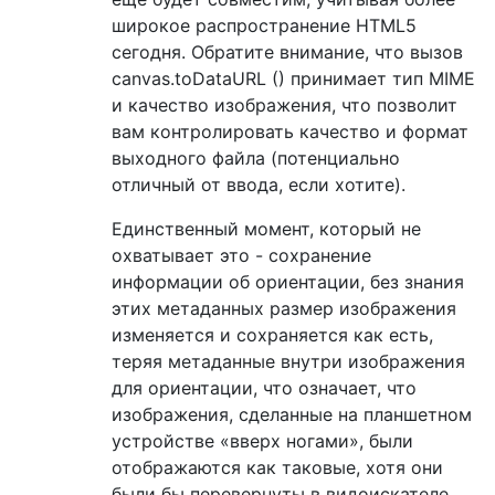
    halfCanvas
.
width 
=
 canvas
.
width 
/
2
;
широкое распространение HTML5
    halfCanvas
.
height 
=
 canvas
.
height 
/
2
;
сегодня. Обратите внимание, что вызов
canvas.toDataURL () принимает тип MIME
    halfCanvas
.
getContext
(
'2d'
).
drawImage
(
и качество изображения, что позволит
вам контролировать качество и формат
return
 halfCanvas
;
выходного файла (потенциально
};
отличный от ввода, если хотите).
ImageUploader
.
prototype
.
applyBilinearInter
Единственный момент, который не
function
 inner
(
f00
,
 f10
,
 f01
,
 f11
,
 x
,
 
var
 un_x 
=
1.0
-
 x
;
охватывает это - сохранение
var
 un_y 
=
1.0
-
 y
;
информации об ориентации, без знания
return
(
f00 
*
 un_x 
*
 un_y 
+
 f10 
*
 
этих метаданных размер изображения
}
изменяется и сохраняется как есть,
var
 i
,
 j
;
теряя метаданные внутри изображения
var
 iyv
,
 iy0
,
 iy1
,
 ixv
,
 ix0
,
 ix1
;
для ориентации, что означает, что
var
 idxD
,
 idxS00
,
 idxS10
,
 idxS01
,
 idxS
изображения, сделанные на планшетном
var
 dx
,
 dy
;
var
 r
,
 g
,
 b
,
 a
;
устройстве «вверх ногами», были
for
(
i 
=
0
;
 i 
<
 destCanvasData
.
height
;
отображаются как таковые, хотя они
        iyv 
=
 i 
/
 scale
;
были бы перевернуты в видоискателе