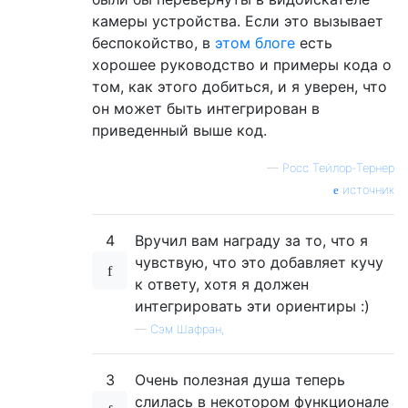
        iy0 
=
Math
.
floor
(
iyv
);
камеры устройства. Если это вызывает
// Math.ceil can go over bounds
беспокойство, в
этом блоге
есть
        iy1 
=
(
Math
.
ceil
(
iyv
)
>
(
srcCanvas
хорошее руководство и примеры кода о
for
(
j 
=
0
;
 j 
<
 destCanvasData
.
wid
том, как этого добиться, и я уверен, что
            ixv 
=
 j 
/
 scale
;
            ix0 
=
Math
.
floor
(
ixv
);
он может быть интегрирован в
// Math.ceil can go over bound
приведенный выше код.
            ix1 
=
(
Math
.
ceil
(
ixv
)
>
(
srcCa
            idxD 
=
(
j 
+
 destCanvasData
.
wid
—
Росс Тейлор-Тернер
// matrix to vector indices
источник
            idxS00 
=
(
ix0 
+
 srcCanvasData
.
            idxS10 
=
(
ix1 
+
 srcCanvasData
.
            idxS01 
=
(
ix0 
+
 srcCanvasData
.
4
Вручил вам награду за то, что я
            idxS11 
=
(
ix1 
+
 srcCanvasData
.
чувствую, что это добавляет кучу
// overall coordinates to unit
к ответу, хотя я должен
            dx 
=
 ixv 
-
 ix0
;
интегрировать эти ориентиры :)
            dy 
=
 iyv 
-
 iy0
;
—
Сэм Шафран,
// I let the r, g, b, a on pur
            r 
=
 inner
(
srcCanvasData
.
data
[
i
            destCanvasData
.
data
[
idxD
]
=
 r
;
3
Очень полезная душа теперь
слилась в некотором функционале