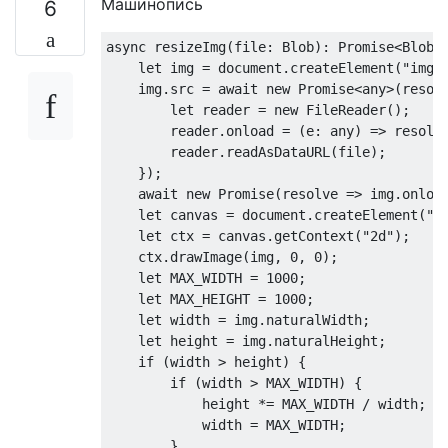
Машинопись
6
}
// Load files into file reader
async
 resizeImg
(
file
:
Blob
):
Promise
<
Blob
>
    reader
.
readAsDataURL
(
file
);
let
 img 
=
 document
.
createElement
(
"img"
}
    img
.
src 
=
await
new
Promise
<any>
(
resol
let
 reader 
=
new
FileReader
();
        reader
.
onload 
=
(
e
:
 any
)
=>
 resolv
        reader
.
readAsDataURL
(
file
);
});
await
new
Promise
(
resolve 
=>
 img
.
onloa
let
 canvas 
=
 document
.
createElement
(
"c
let
 ctx 
=
 canvas
.
getContext
(
"2d"
);
    ctx
.
drawImage
(
img
,
0
,
0
);
let
 MAX_WIDTH 
=
1000
;
let
 MAX_HEIGHT 
=
1000
;
let
 width 
=
 img
.
naturalWidth
;
let
 height 
=
 img
.
naturalHeight
;
if
(
width 
>
 height
)
{
if
(
width 
>
 MAX_WIDTH
)
{
            height 
*=
 MAX_WIDTH 
/
 width
;
            width 
=
 MAX_WIDTH
;
}