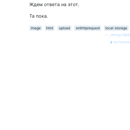
Ждем ответа на этот.
Та пока.
image
html
upload
xmlhttprequest
local-storage
—
Jimmyt1988
источник