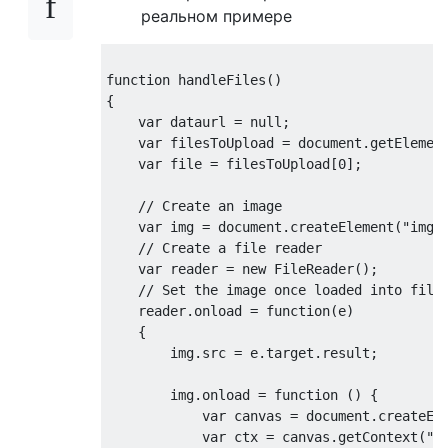
реальном примере
function
 handleFiles
()
{
var
 dataurl 
=
null
;
var
 filesToUpload 
=
 document
.
getElemen
var
 file 
=
 filesToUpload
[
0
];
// Create an image
var
 img 
=
 document
.
createElement
(
"img"
// Create a file reader
var
 reader 
=
new
FileReader
();
// Set the image once loaded into file
    reader
.
onload 
=
function
(
e
)
{
        img
.
src 
=
 e
.
target
.
result
;
        img
.
onload 
=
function
()
{
var
 canvas 
=
 document
.
createEl
var
 ctx 
=
 canvas
.
getContext
(
"2