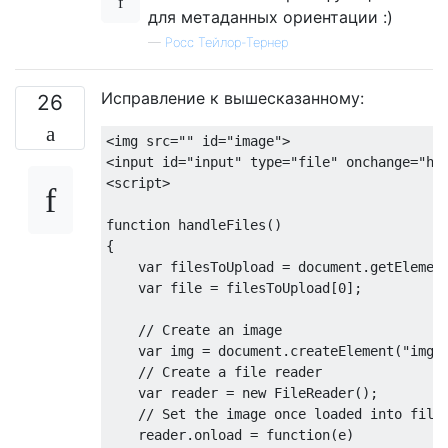
            g 
=
 inner
(
srcCanvasData
.
data
[
i
для метаданных ориентации :)
            destCanvasData
.
data
[
idxD 
+
1
]
—
Росс Тейлор-Тернер
            b 
=
 inner
(
srcCanvasData
.
data
[
i
            destCanvasData
.
data
[
idxD 
+
2
]
Исправление к вышесказанному:
26
            a 
=
 inner
(
srcCanvasData
.
data
[
i
<img
src
=
""
id
=
"image"
>
            destCanvasData
.
data
[
idxD 
+
3
]
<input
id
=
"input"
type
=
"file"
onchange
=
"
ha
}
<script>
}
};
function
 handleFiles
()
{
var
 filesToUpload 
=
 document
.
getElemen
var
 file 
=
 filesToUpload
[
0
];
// Create an image
var
 img 
=
 document
.
createElement
(
"img"
// Create a file reader
var
 reader 
=
new
FileReader
();
// Set the image once loaded into file
    reader
.
onload 
=
function
(
e
)