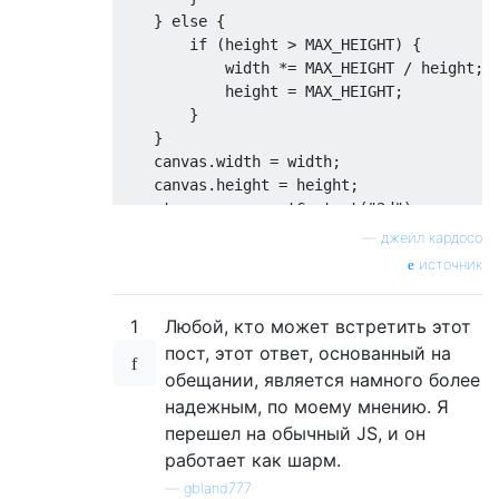
}
else
{
if
(
height 
>
 MAX_HEIGHT
)
{
            width 
*=
 MAX_HEIGHT 
/
 height
;
            height 
=
 MAX_HEIGHT
;
}
}
    canvas
.
width 
=
 width
;
    canvas
.
height 
=
 height
;
    ctx 
=
 canvas
.
getContext
(
"2d"
);
    ctx
.
drawImage
(
img
,
0
,
0
,
 width
,
 height
—
джейл кардосо
let
 result 
=
await
new
Promise
<
Blob
>(
r
источник
return
 result
;
}
1
Любой, кто может встретить этот
пост, этот ответ, основанный на
обещании, является намного более
надежным, по моему мнению. Я
перешел на обычный JS, и он
работает как шарм.
—
gbland777