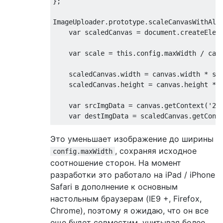
};
ImageUploader
.
prototype
.
scaleCanvasWithAlg
var
 scaledCanvas 
=
 document
.
createElem
var
 scale 
=
this
.
config
.
maxWidth 
/
 can
    scaledCanvas
.
width 
=
 canvas
.
width 
*
 sc
    scaledCanvas
.
height 
=
 canvas
.
height 
*
 
var
 srcImgData 
=
 canvas
.
getContext
(
'2d
var
 destImgData 
=
 scaledCanvas
.
getCont
this
.
applyBilinearInterpolation
(
srcImg
Это уменьшает изображение до ширины
, сохраняя исходное
config.maxWidth
    scaledCanvas
.
getContext
(
'2d'
).
putImage
соотношение сторон. На момент
разработки это работало на iPad / iPhone
return
 scaledCanvas
;
Safari в дополнение к основным
};
настольным браузерам (IE9 +, Firefox,
Chrome), поэтому я ожидаю, что он все
ImageUploader
.
prototype
.
getHalfScaleCanvas
var
 halfCanvas 
=
 document
.
createElemen
еще будет совместим, учитывая более