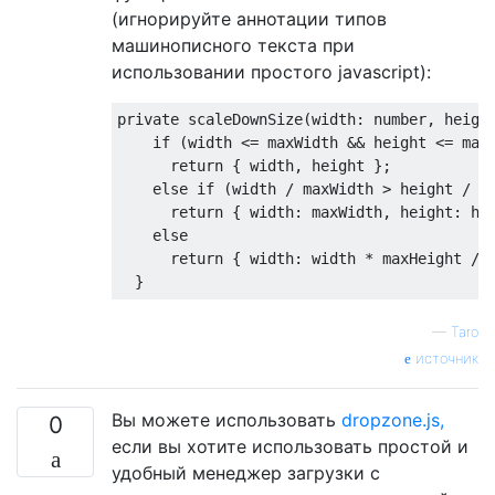
(игнорируйте аннотации типов
машинописного текста при
использовании простого javascript):
private
 scaleDownSize
(
width
:
 number
,
 heigh
if
(
width 
<=
 maxWidth 
&&
 height 
<=
 max
return
{
 width
,
 height 
};
else
if
(
width 
/
 maxWidth 
>
 height 
/
 m
return
{
 width
:
 maxWidth
,
 height
:
 he
else
return
{
 width
:
 width 
*
 maxHeight 
/
 
}
—
Taro
источник
Вы можете использовать
dropzone.js,
0
если вы хотите использовать простой и
удобный менеджер загрузки с