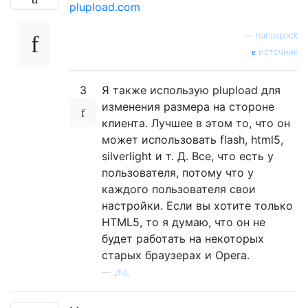
            ctx
.
drawImage
(
img
,
0
,
0
,
 width
plupload.com
            dataurl 
=
 canvas
.
toDataURL
(
"im
—
nanospeck
источник
// Post the data
var
 fd 
=
new
FormData
();
            fd
3
Я также использую plupload для
.
append
(
"name"
,
"some_filena
            fd
.
append
(
"image"
,
 dataurl
);
изменения размера на стороне
            fd
.
append
(
"info"
,
"lah_de_dah"
клиента. Лучшее в этом то, что он
            $
.
ajax
({
может использовать flash, html5,
                url
:
'/ajax_photo'
,
silverlight и т. Д. Все, что есть у
                data
:
 fd
,
пользователя, потому что у
                cache
:
false
,
каждого пользователя свои
                contentType
:
false
,
                processData
настройки. Если вы хотите только
:
false
,
                type
:
'POST'
,
HTML5, то я думаю, что он не
                success
:
function
(
data
){
будет работать на некоторых
                    $
(
'#form_photo'
)[
0
].
re
старых браузерах и Opera.
                    location
.
reload
();
—
JNL
}
});
}
// img.onload