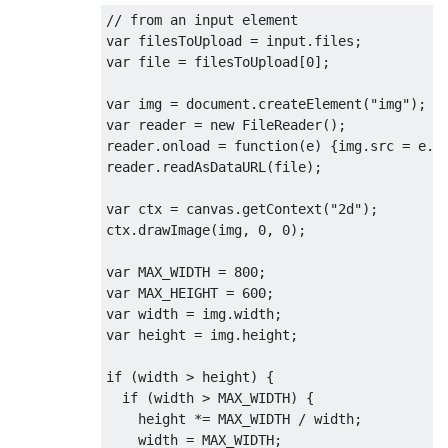
// from an input element
var
 filesToUpload 
=
 input
.
files
;
var
 file 
=
 filesToUpload
[
0
];
var
 img 
=
 document
.
createElement
(
"img"
);
var
 reader 
=
new
FileReader
();
reader
.
onload 
=
function
(
e
)
{
img
.
src 
=
 e
.
t
reader
.
readAsDataURL
(
file
);
var
 ctx 
=
 canvas
.
getContext
(
"2d"
);
ctx
.
drawImage
(
img
,
0
,
0
);
var
 MAX_WIDTH 
=
800
;
var
 MAX_HEIGHT 
=
600
;
var
 width 
=
 img
.
width
;
var
 height 
=
 img
.
height
;
if
(
width 
>
 height
)
{
if
(
width 
>
 MAX_WIDTH
)
{
    height 
*=
 MAX_WIDTH 
/
 width
;
    width 
=
 MAX_WIDTH
;