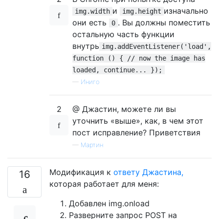
}
</script>
и
изначально
img.width
img.height
они есть
. Вы должны поместить
0
остальную часть функции
внутрь
img.addEventListener('load',
function () { // now the image has
loaded, continue... });
—
Иниго
2
@ Джастин, можете ли вы
уточнить «выше», как, в чем этот
пост исправление? Приветствия
—
Мартин
Модификация к
ответу Джастина,
16
которая работает для меня:
Добавлен img.onload
Разверните запрос POST на