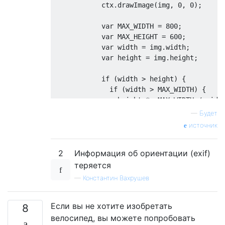
            ctx
.
drawImage
(
img
,
0
,
0
);
var
 MAX_WIDTH 
=
800
;
var
 MAX_HEIGHT 
=
600
;
var
 width 
=
 img
.
width
;
var
 height 
=
 img
.
height
;
if
(
width 
>
 height
)
{
if
(
width 
>
 MAX_WIDTH
)
{
                height 
*=
 MAX_WIDTH 
/
 widt
                width 
=
 MAX_WIDTH
;
—
Будет
}
источник
}
else
{
if
(
height 
>
 MAX_HEIGHT
)
{
2
Информация об ориентации (exif)
                width 
*=
 MAX_HEIGHT 
/
 heig
                height 
=
 MAX_HEIGHT
;
теряется
}
—
Константин Вахрушев
}
            canvas
.
width 
=
 width
;
Если вы не хотите изобретать
            canvas
.
height 
=
 height
;
8
var
 ctx 
=
 canvas
.
getContext
(
"2
велосипед, вы можете попробовать