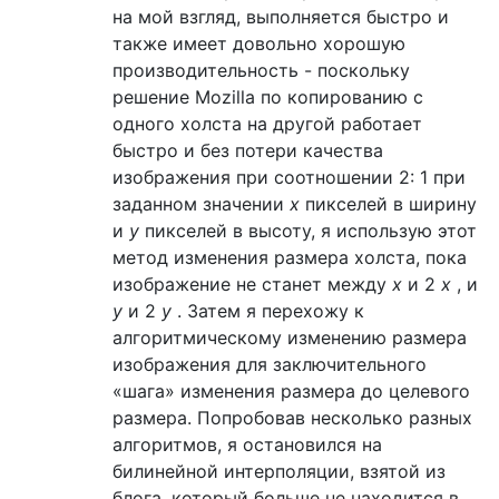
на мой взгляд, выполняется быстро и
также имеет довольно хорошую
производительность - поскольку
решение Mozilla по копированию с
одного холста на другой работает
быстро и без потери качества
изображения при соотношении 2: 1 при
заданном значении
x
пикселей в ширину
и
y
пикселей в высоту, я использую этот
метод изменения размера холста, пока
изображение не станет между
x
и 2
x
, и
y
и 2
y
. Затем я перехожу к
алгоритмическому изменению размера
изображения для заключительного
«шага» изменения размера до целевого
размера. Попробовав несколько разных
алгоритмов, я остановился на
билинейной интерполяции, взятой из
блога, который больше не находится в