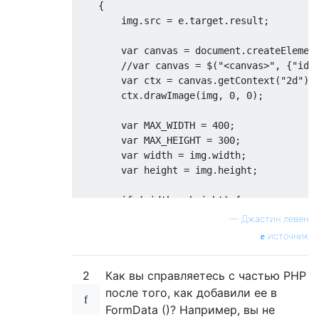
{
        img
.
src 
=
 e
.
target
.
result
;
var
 canvas 
=
 document
.
createElemen
//var canvas = $("<canvas>", {"id"
var
 ctx 
=
 canvas
.
getContext
(
"2d"
);
        ctx
.
drawImage
(
img
,
0
,
0
);
var
 MAX_WIDTH 
=
400
;
var
 MAX_HEIGHT 
=
300
;
var
 width 
=
 img
.
width
;
var
 height 
=
 img
.
height
;
if
(
width 
>
 height
)
{
if
(
width 
>
 MAX_WIDTH
)
{
—
Джастин левен
            height 
*=
 MAX_WIDTH 
/
 width
;
источник
            width 
=
 MAX_WIDTH
;
}
2
Как вы справляетесь с частью PHP
}
else
{
if
(
height 
>
 MAX_HEIGHT
)
{
после того, как добавили ее в
            width 
*=
 MAX_HEIGHT 
/
 height
;
FormData ()? Например, вы не