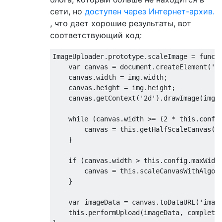
сети, но
доступен через Интернет-архив.
, что дает хорошие результаты, вот
соответствующий код:
ImageUploader
.
prototype
.
scaleImage 
=
funct
var
 canvas 
=
 document
.
createElement
(
'c
    canvas
.
width 
=
 img
.
width
;
    canvas
.
height 
=
 img
.
height
;
    canvas
.
getContext
(
'2d'
).
drawImage
(
img
,
while
(
canvas
.
width 
>=
(
2
*
this
.
confi
        canvas 
=
this
.
getHalfScaleCanvas
(
c
}
if
(
canvas
.
width 
>
this
.
config
.
maxWidt
        canvas 
=
this
.
scaleCanvasWithAlgor
}
var
 imageData 
=
 canvas
.
toDataURL
(
'imag
this
.
performUpload
(
imageData
,
 completi