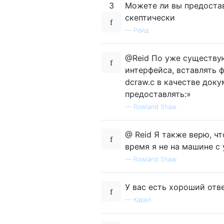
3
Можете ли вы предостав
скептически
—
Рейд
@Reid По уже существу
интерфейса, вставлять 
dcraw.c в качестве док
предоставлять:»
—
Rowland Shaw
@ Reid Я также верю, ч
время я не на машине с
—
Rowland Shaw
У вас есть хороший отве
—
Карел