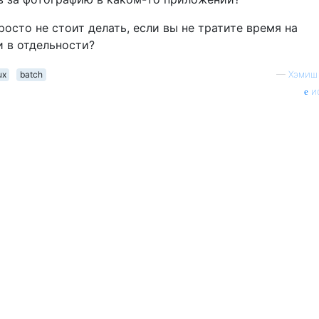
осто не стоит делать, если вы не тратите время на
 в отдельности?
ux
batch
—
Хэмиш
и