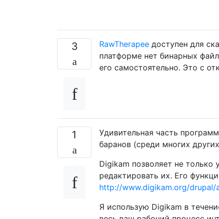
RawTherapee
доступен для ска
3
платформе нет бинарных файл
его самостоятельно. Это с о
Удивительная часть программ
1
баранов (среди многих други
Digikam позволяет не только 
редактировать их. Его функци
http://www.digikam.org/drupal/
Я использую Digikam в течение
весь ваш рабочий процесс ин