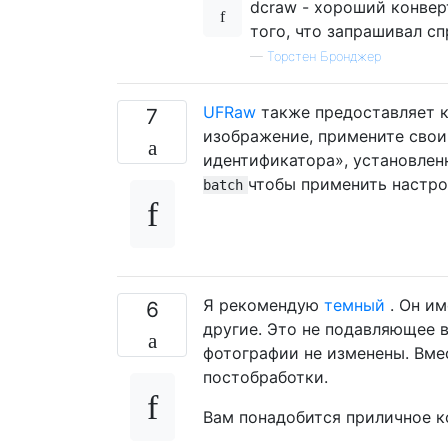
dcraw - хороший конвер
того, что запрашивал с
—
Торстен Бронджер
UFRaw
также предоставляет к
7
изображение, примените свои 
идентификатора», установлен
чтобы применить настро
batch
Я рекомендую
темный
. Он им
6
другие. Это не подавляющее в
фотографии не изменены. Вме
постобработки.
Вам понадобится приличное ко