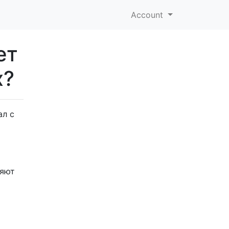
Account
ет
x?
ал с
ляют