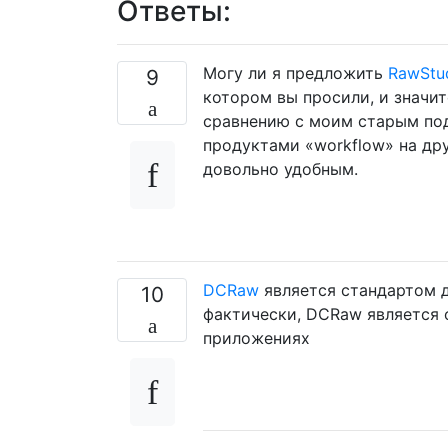
Ответы:
Могу ли я предложить
RawStu
9
котором вы просили, и значи
сравнению с моим старым под
продуктами «workflow» на др
довольно удобным.
DCRaw
является стандартом д
10
фактически, DCRaw является 
приложениях