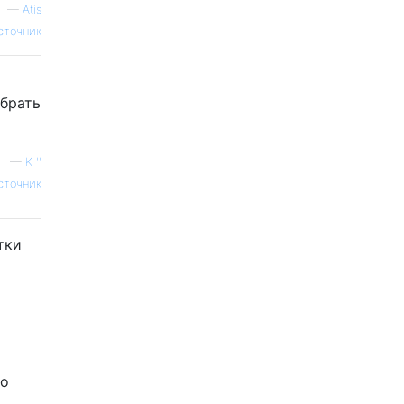
—
Atis
сточник
обрать
—
K ''
сточник
тки
то