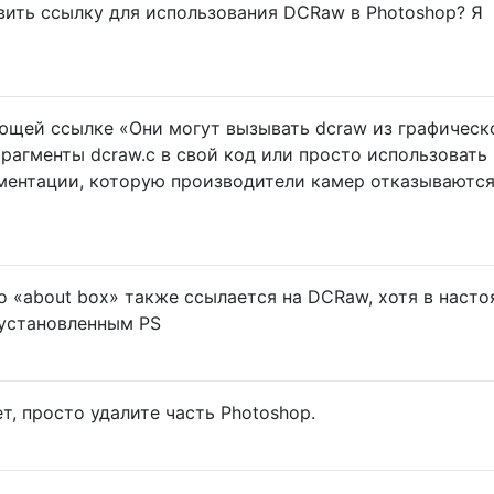
ить ссылку для использования DCRaw в Photoshop? Я
ющей ссылке «Они могут вызывать dcraw из графическ
фрагменты dcraw.c в свой код или просто использовать
ументации, которую производители камер отказываютс
то «about box» также ссылается на DCRaw, хотя в наст
 установленным PS
т, просто удалите часть Photoshop.