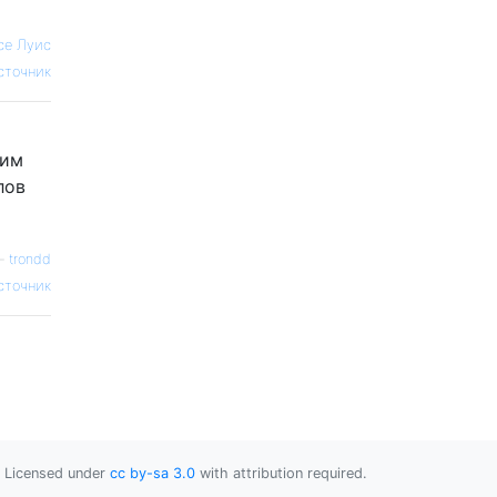
се Луис
сточник
жим
лов
—
trondd
сточник
Licensed under
cc by-sa 3.0
with attribution required.