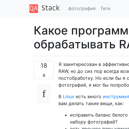
фотография
Теги
Какое программ
обрабатывать R
Я заинтересован в эффективно
18
RAW, но до сих пор всегда воз
постобработку. Но если бы я
фотографий, я мог бы попробо
В
Linux
есть много
инструмен
вам делать такие вещи, как:
исправить баланс белого
набору фотографий?
есть процесс пару клико