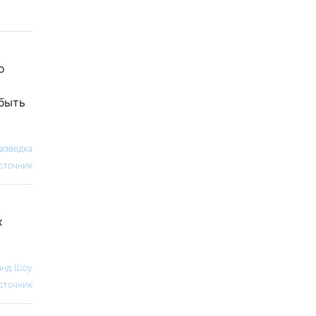
о
 быть
азведка
сточник
х
анд Шоу
сточник