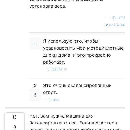
установка веса.
—
JPhi1618
источник
Я использую это, чтобы
уравновесить мои мотоциклетные
диски дома, и это прекрасно
работает.
—
DucatiKiller
5
Это очень сбалансированный
ответ.
—
Тимбо
Нет, вам нужна машина для
0
балансировки колес. Если вес колеса
падает даже на долю дюйма, это может