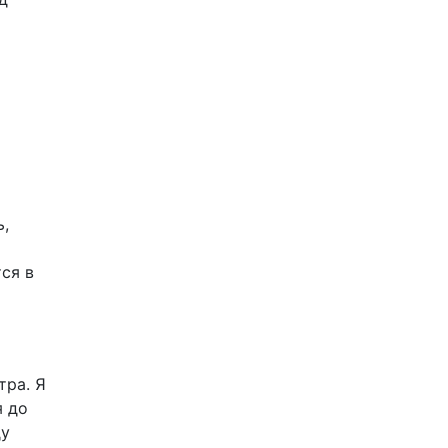
ь,
ся в
тра. Я
я до
ду