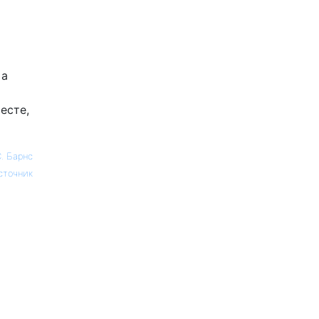
 а
есте,
. Барнс
сточник