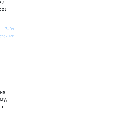
гда
рез
—
Зайд
сточник
 на
му,
п-