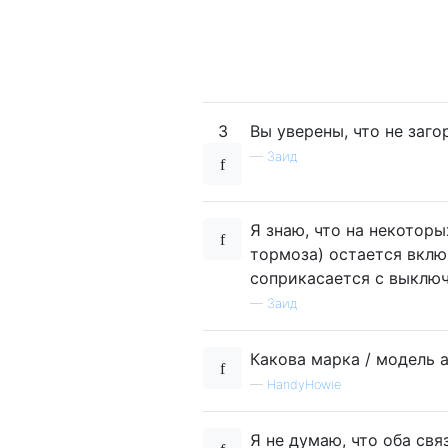
3
Вы уверены, что не заго
—
Заид
Я знаю, что на некотор
тормоза) остается вклю
соприкасается с выключ
—
Заид
Какова марка / модель 
—
HandyHowie
Я не думаю, что оба св