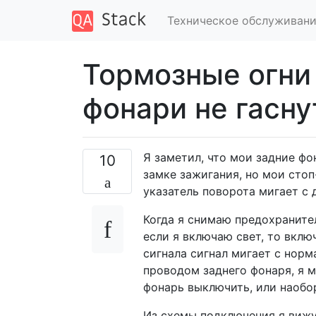
Техническое обслуживани
Тормозные огни 
фонари не гасну
Я заметил, что мои задние ф
10
замке зажигания, но мои стоп
указатель поворота мигает с
Когда я снимаю предохранител
если я включаю свет, то вклю
сигнала сигнал мигает с норм
проводом заднего фонаря, я м
фонарь выключить, или наобо
Из схемы подключения я вижу