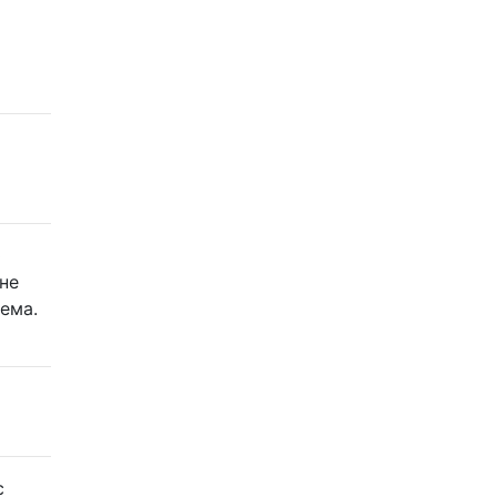
ю
не
ема.
с