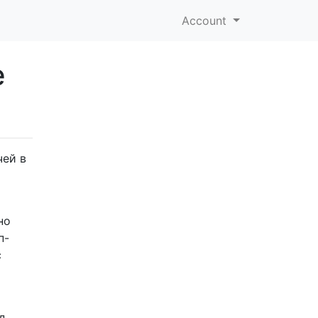
Account
е
чей в
но
п-
с
д