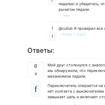
педалью и убедитесь, ч
рычагом педали.
—
Заид
1
@cullub Я проверил все 
—
Роберт С. Барнс
Ответы:
Мой друг столкнулся с аналог
6
мы обнаружили, что переключ
механизмом педали.
Переключатель опирается на к
нет контакта с выключателем 
замыкает цепь и включает ст