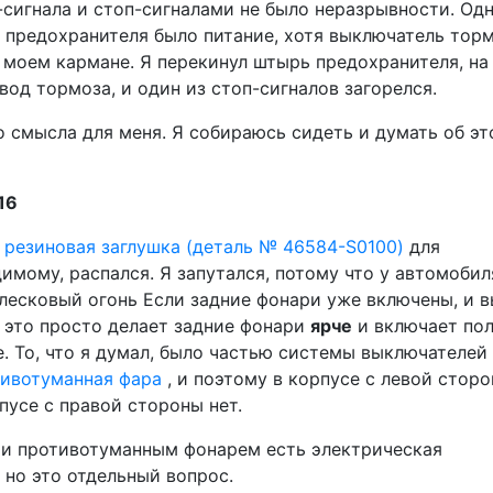
сигнала и стоп-сигналами не было неразрывности. Од
 предохранителя было питание, хотя выключатель тор
 моем кармане. Я перекинул штырь предохранителя, на
вод тормоза, и один из стоп-сигналов загорелся.
о смысла для меня. Я собираюсь сидеть и думать об э
16
а
резиновая заглушка (деталь № 46584-S0100)
для
имому, распался. Я запутался, потому что у автомобил
блесковый огонь Если задние фонари уже включены, и 
 это просто делает задние фонари
ярче
и включает по
. То, что я думал, было частью системы выключателей
тивотуманная фара
, и поэтому в корпусе с левой стор
рпусе с правой стороны нет.
и противотуманным фонарем есть электрическая
 но это отдельный вопрос.