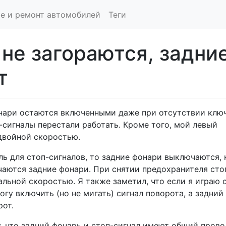
е и ремонт автомобилей
Теги
не загораются, задни
т
онари остаются включенными даже при отсутствии клю
-сигналы перестали работать. Кроме того, мой левый
 двойной скоростью.
ь для стоп-сигналов, то задние фонари выключаются, 
чаются задние фонари. При снятии предохранителя сто
альной скоростью. Я также заметил, что если я играю 
огу включить (но не мигать) сигнал поворота, а задний
рот.
, что задний фонарь и стоп-сигнал имеют общий прово