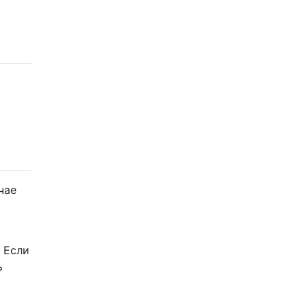
чае
 Если
ь