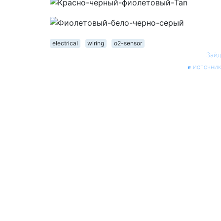
electrical
wiring
o2-sensor
—
Зайд
источник