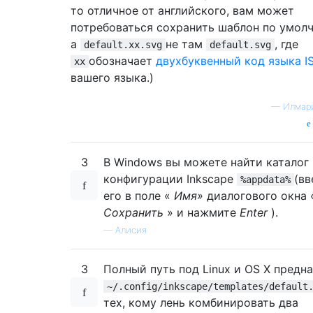
то отличное от английского, вам может
потребоваться сохранить шаблон по умол
а
не там
, где
default.xx.svg
default.svg
обозначает
двухбуквенный код языка I
xx
вашего языка.)
—
Илмар
3
В Windows вы можете найти каталог
конфигурации Inkscape
(вв
%appdata%
его в поле «
Имя»
диалогового окна 
Сохранить
» и нажмите
Enter
).
—
Алисия
3
Полный путь под Linux и OS X предн
~/.config/inkscape/templates/default
тех, кому лень комбинировать два