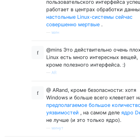
пользовательского интерфейса успе
работает в центрах обработки данны
настольные Linux-системы сейчас
совершенно мертвые
.
—
мин
@mins Это действительно очень плох
Linux есть много интересных вещей,
кроме полезного интерфейса. :)
—
AR
@ ARand, кроме безопасности: хотя
Windows и больше всего клеветает н
предполагаемое большое количеств
уязвимостей
, на самом деле
ядро D
не лучше (и это только ядро).
—
минут