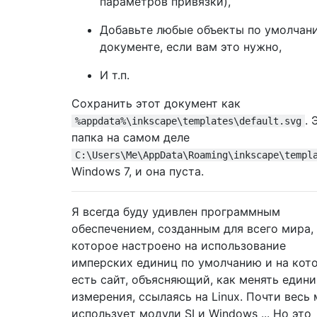
параметров привязки),
Добавьте любые объекты по умолчан
документе, если вам это нужно,
И т.п.
Сохранить этот документ как
. 
%appdata%\inkscape\templates\default.svg
папка на самом деле
C:\Users\Me\AppData\Roaming\inkscape\templ
Windows 7, и она пуста.
Я всегда буду удивлен программным
обеспечением, созданным для всего мира,
которое настроено на использование
имперских единиц по умолчанию и на кот
есть сайт, объясняющий, как менять един
измерения, ссылаясь на Linux. Почти весь
использует модули SI и Windows ... Но это