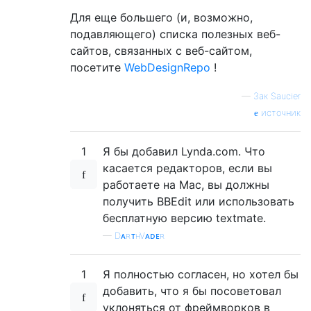
Для еще большего (и, возможно,
подавляющего) списка полезных веб-
сайтов, связанных с веб-сайтом,
посетите
WebDesignRepo
!
—
Зак Saucier
источник
1
Я бы добавил Lynda.com. Что
касается редакторов, если вы
работаете на Mac, вы должны
получить BBEdit или использовать
бесплатную версию textmate.
—
DᴀʀᴛʜVᴀᴅᴇʀ
1
Я полностью согласен, но хотел бы
добавить, что я бы посоветовал
уклоняться от фреймворков в