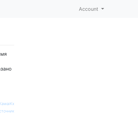
Account
умя
азано
KawaiKx
сточник