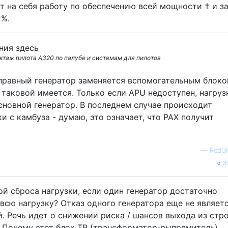
т на себя работу по обеспечению всей мощности † и з
2%.
руктаж пилота A320 по палубе и системам для пилотов
правный генератор заменяется вспомогательным блок
и таковой имеется. Только если APU недоступен, нагруз
сновной генератор. В последнем случае происходит
и с камбуза - думаю, это означает, что PAX получит
—
RedGri
и
й сброса нагрузки, если один генератор достаточно
всю нагрузку? Отказ одного генератора еще не являет
. Речь идет о снижении риска / шансов выхода из стр
 Почему этот блок TR (трансформатор-выпрямитель)