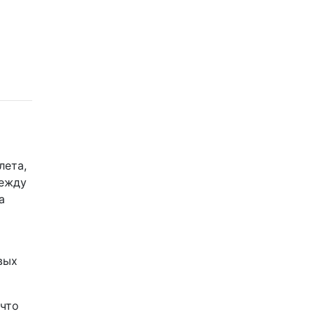
лета,
между
а
вых
 что