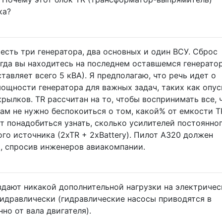
ка?
есть три генератора, два основных и один ВСУ. Сброс
огда вы находитесь на последнем оставшемся генерато
тавляет всего 5 кВА). Я предполагаю, что речь идет о
ощности генератора для важных задач, таких как опус
рылков. TR рассчитан на то, чтобы воспринимать все, 
вам не нужно беспокоиться о том, какой% от емкости T
т понадобиться узнать, сколько усилителей постоянно
го источника (2xTR + 2xBattery). Пилот A320 должен
, спросив инженеров авиакомпании.
здают никакой дополнительной нагрузки на электриче
гидравлически (гидравлические насосы приводятся в
но от вала двигателя).