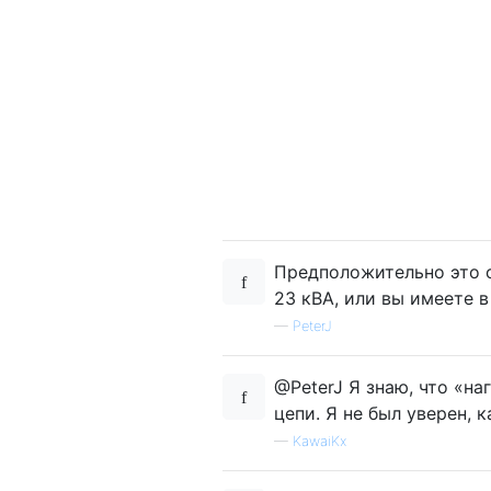
Предположительно это о
23 кВА, или вы имеете в
—
PeterJ
@PeterJ Я знаю, что «н
цепи. Я не был уверен, 
—
KawaiKx