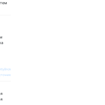
атем
ом
ка
ttyBrick
сточник
ся
оя