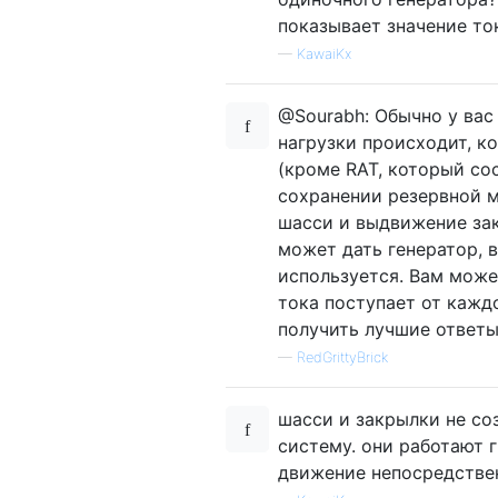
показывает значение то
—
KawaiKx
@Sourabh: Обычно у вас 
нагрузки происходит, к
(кроме RAT, который сос
сохранении резервной м
шасси и выдвижение зак
может дать генератор, 
используется. Вам може
тока поступает от каждо
получить лучшие ответы
—
RedGrittyBrick
шасси и закрылки не со
систему. они работают 
движение непосредствен