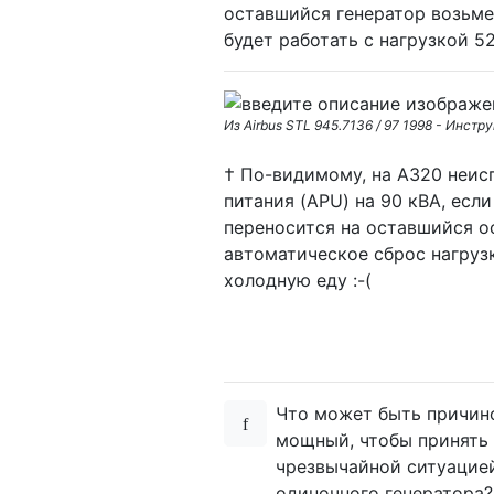
оставшийся генератор возьме
будет работать с нагрузкой 5
Из Airbus STL 945.7136 / 97 1998 - Инст
† По-видимому, на A320 неис
питания (APU) на 90 кВА, есл
переносится на оставшийся о
автоматическое сброс нагрузк
холодную еду :-(
Что может быть причино
мощный, чтобы принять 
чрезвычайной ситуацией
одиночного генератора?