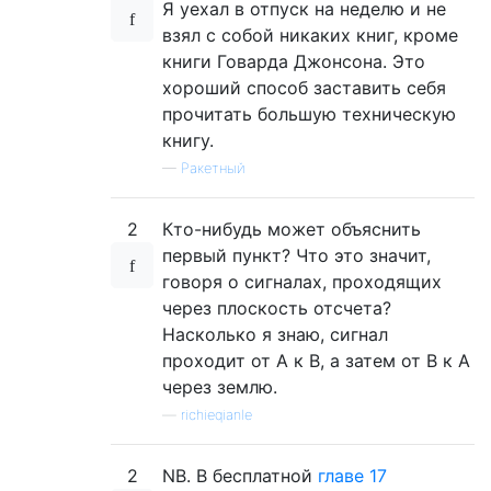
Я уехал в отпуск на неделю и не
взял с собой никаких книг, кроме
книги Говарда Джонсона. Это
хороший способ заставить себя
прочитать большую техническую
книгу.
—
Ракетный
2
Кто-нибудь может объяснить
первый пункт? Что это значит,
говоря о сигналах, проходящих
через плоскость отсчета?
Насколько я знаю, сигнал
проходит от А к В, а затем от В к А
через землю.
—
richieqianle
2
NB. В бесплатной
главе 17