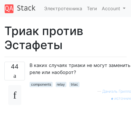
Электротехника
Теги
Account
Триак против
Эстафеты
В каких случаях триаки не могут заменить
44
реле или наоборот?
components
relay
triac
—
Даниэль Грилло
источник