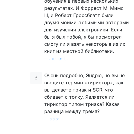
обучения в первых нескольких
результатах. И Форрест М. Мимс
III, и Роберт Гроссблатт были
двумя моими любимыми авторами
для изучения электроники. Если
бы я был тобой, я бы посмотрел,
смогу ли я взять некоторые из их
книг из местной библиотеки.
—
akohlsmith
Очень подробно, Эндрю, но вы не
вводите термин «тиристор», как
вы делаете триак и SCR, что
сбивает с толку. Является ли
тиристор типом триака? Какая
разница между тремя?
—
blalor