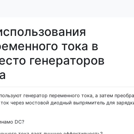
использования
еменного тока в
есто генераторов
а
ользуют генератор переменного тока, а затем преобр
 ток через мостовой диодный выпрямитель для зарядк
инамо DC?
менного тока дает лучшую эффективность?