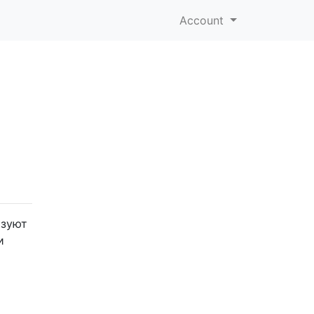
Account
азуют
и