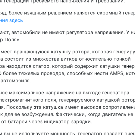
я генерации требуемого напряжения и требований.
гляд, более изящным решением является скромный гене
ают, автомобили не имеют регулятора напряжения. У н
р Поля».
имеет вращающуюся катушку ротора, которая генерир
ка состоит из множества витков относительно тонкой
ра находится статор, который содержит катушки генер
 более тяжелых проводов, способных нести AMPS, ко
 автомобиля.
ное максимальное напряжение на выходе генератора
электромагнитного поля, генерируемого катушкой ротор
ля. Поскольку эта катушка имеет высокое сопротивлен
к для ее возбуждения. Фактически, когда двигатель не
 от батареи через индикатор зарядки.
ли вы не используете мощность, генератор создает оче