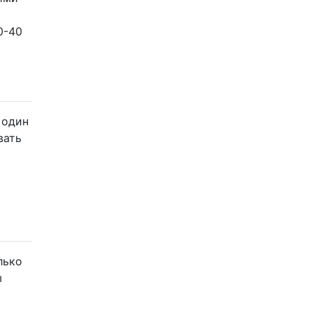
0-40
 один
вать
лько
ы