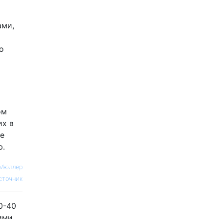
ами,
о
ом
их в
ое
ю.
 Мюллер
сточник
0-40
ими