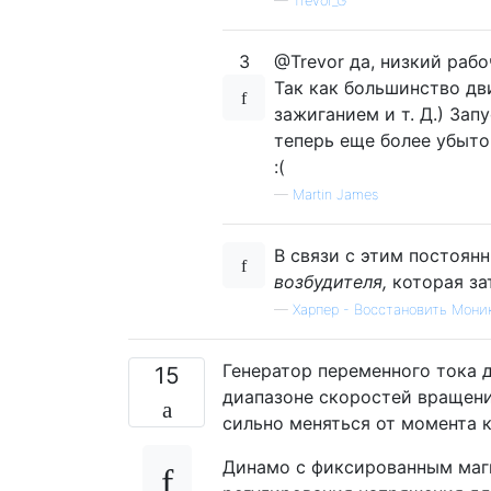
—
Trevor_G
3
@Trevor да, низкий раб
Так как большинство дв
зажиганием и т. Д.) Зап
теперь еще более убыто
:(
—
Martin James
В связи с этим постоян
возбудителя,
которая за
—
Харпер - Восстановить Мони
Генератор переменного тока 
15
диапазоне скоростей вращени
сильно меняться от момента к
Динамо с фиксированным маг