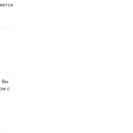
ляется
т
. Вы
ом с