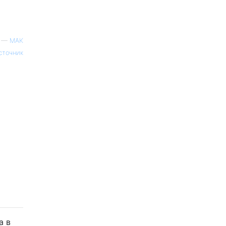
—
MAK
сточник
а в