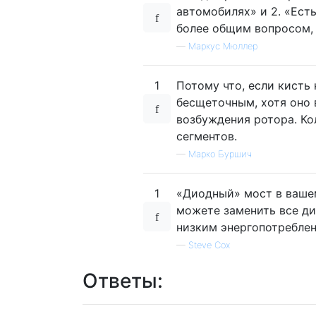
автомобилях» и 2. «Ест
более общим вопросом, 
—
Маркус Мюллер
1
Потому что, если кисть
бесщеточным, хотя оно 
возбуждения ротора. Ко
сегментов.
—
Марко Буршич
1
«Диодный» мост в ваше
можете заменить все д
низким энергопотребле
—
Steve Cox
Ответы: