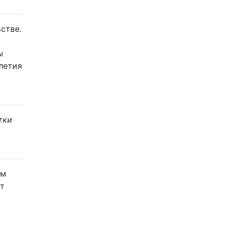
стве.
ы
летия
тки
ом
ет