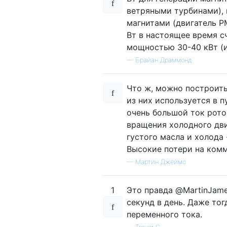
ветряными турбинами), 
магнитами (двигатель P
Вт в настоящее время 
мощностью 30-40 кВт (ил
—
Брайан Драммонд
Что ж, можно построит
из них используется в 
очень большой ток рото
вращения холодного дви
густого масла и холода
Высокие потери на комм
—
Мартин Джеймс
1
Это правда @MartinJame
секунд в день. Даже тог
переменного тока.