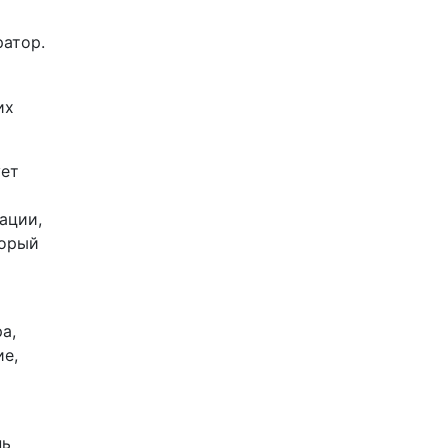
ратор.
их
ует
ации,
торый
а,
ие,
нь