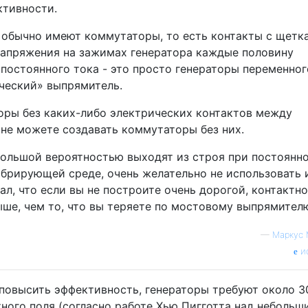
ктивности.
 обычно имеют коммутаторы, то есть контакты с щетк
напряжения на зажимах генератора каждые половину
 постоянного тока - это просто генераторы переменног
ческий» выпрямитель.
оры без каких-либо электрических контактов между
не можете создавать коммутаторы без них.
большой вероятностью выходят из строя при постоянн
ибрирующей среде, очень желательно не использовать 
ал, что если вы не построите очень дорогой, контактн
ше, чем то, что вы теряете по мостовому выпрямител
—
Маркус
и
 повысить эффективность, генераторы требуют около 3
тного поля (согласно работе Хью Пигготта над небольш