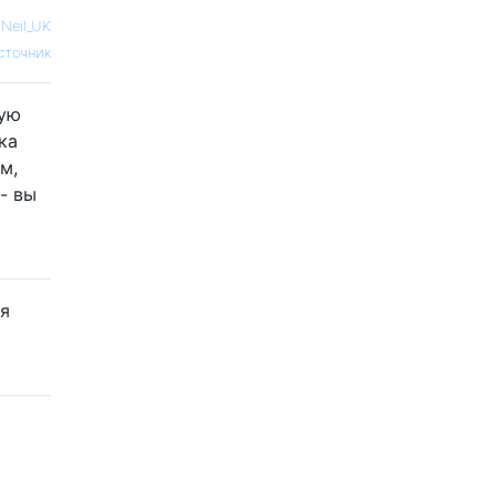
—
Neil_UK
сточник
ную
ка
м,
- вы
ая