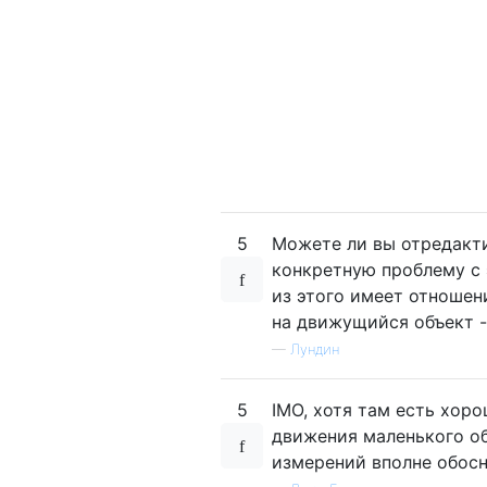
5
Можете ли вы отредакти
конкретную проблему с 
из этого имеет отношен
на движущийся объект -
—
Лундин
5
IMO, хотя там есть хор
движения маленького об
измерений вполне обосн