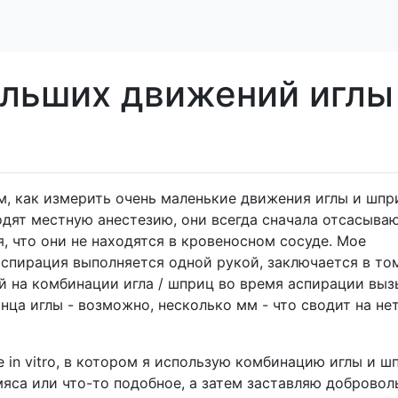
льших движений иглы
м, как измерить очень маленькие движения иглы и шпр
одят местную анестезию, они всегда сначала отсасыва
я, что они не находятся в кровеносном сосуде. Мое
спирация выполняется одной рукой, заключается в том
й на комбинации игла / шприц во время аспирации выз
ца иглы - возможно, несколько мм - что сводит на не
 in vitro, в котором я использую комбинацию иглы и ш
яса или что-то подобное, а затем заставляю добровол