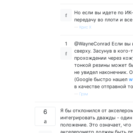
Но если вы идете по ИК
передачу во плоти и вс
—
Крис Х
1
@WayneConrad Если вы 
сверху. Засунув в кого-
прохождении через кожу
тонкой резины может бы
не увидел наконечник. 
(Google быстро нашел
w
в качестве отправной то
—
Грэм
Я бы отклонился от акселеро
6
интегрировать дважды - один 
положение. Это означает, что
акселерометр должен быть при