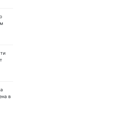
о
ем
сти
т
ка
а ​​в