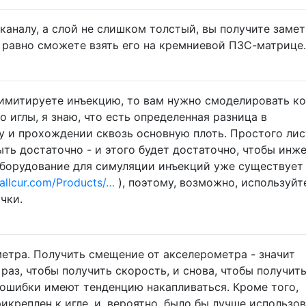
-каналу, а слой не слишком толстый, вы получите заме
е равно сможете взять его на кремниевой ПЗС-матрице.
имитируете инъекцию, то вам нужно смоделировать к
то иглы, я знаю, что есть определенная разница в
 и прохождении сквозь основную плоть. Простого лис
ть достаточно - и этого будет достаточно, чтобы инж
Оборудование для симуляции инъекций уже существует
allcur.com/Products/…
), поэтому, возможно, используйт
чки.
метра. Получить смещение от акселерометра - значит
раз, чтобы получить скорость, и снова, чтобы получит
 ошибки имеют тенденцию накапливаться. Кроме того,
креплен к игле, и, вероятно, было бы лучше использо