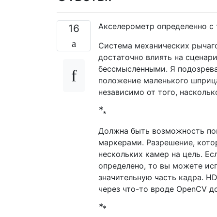
Акселерометр определенно с 
16
Система механических рычаго
достаточно влиять на сценари
бессмысленными. Я подозрева
положение маленького шприца
независимо от того, насколь
∗
∗
Должна быть возможность по
маркерами. Разрешение, кото
нескольких камер на цель. Е
определено, то вы можете ис
значительную часть кадра. H
через что-то вроде OpenCV 
∗
*