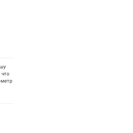
ашу
 что
ометр