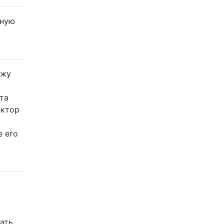
тную
ожу
та
ектор
е его
ь
вать