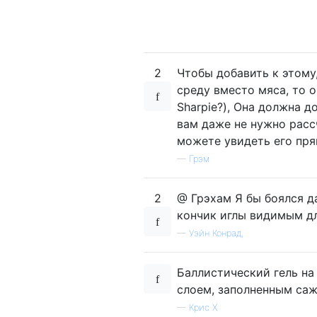
2
Чтобы добавить к этому
среду вместо мяса, то о
Sharpie?), Она должна 
вам даже не нужно расс
можете увидеть его пря
—
Грэм
2
@ Грэхам Я бы боялся д
кончик иглы видимым дл
—
Уэйн Конрад,
Баллистический гель на
слоем, заполненным саж
—
Крис Х