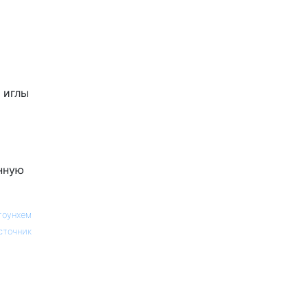
 иглы
нную
тоунхем
сточник