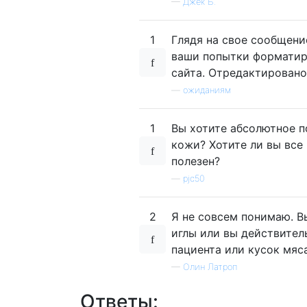
—
Джек Б.
1
Глядя на свое сообщение
ваши попытки форматир
сайта. Отредактировано
—
ожиданиям
1
Вы хотите абсолютное п
кожи? Хотите ли вы все
полезен?
—
pjc50
2
Я не совсем понимаю. В
иглы или вы действитель
пациента или кусок мяс
—
Олин Латроп
Ответы: