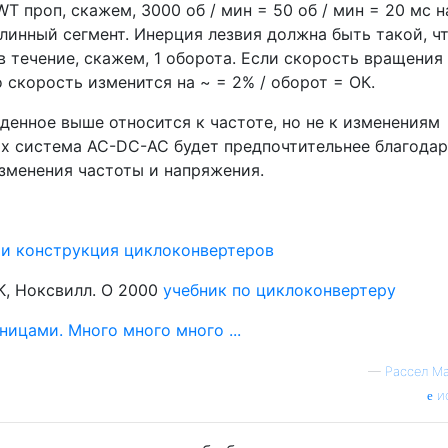
. WT проп, скажем, 3000 об / мин = 50 об / мин = 20 мс н
линный сегмент. Инерция лезвия должна быть такой, ч
в течение, скажем, 1 оборота. Если скорость вращения
то скорость изменится на ~ = 2% / оборот = ОК.
денное выше относится к частоте, но не к изменениям
ях система AC-DC-AC будет предпочтительнее благода
изменения частоты и напряжения.
ы
 и конструкция циклоконвертеров
K, Ноксвилл. О 2000
учебник по циклоконвертеру
ицами. Много много много ...
—
Рассел М
и