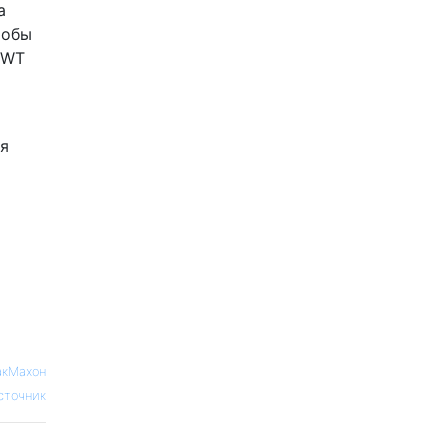
а
тобы
 WT
ря
акМахон
сточник