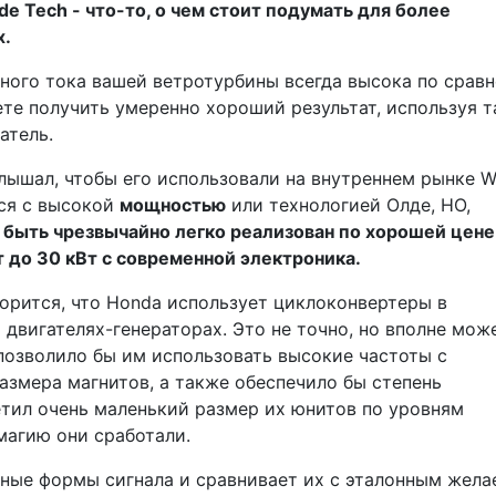
e Tech - что-то, о чем стоит подумать для более
х.
нного тока вашей ветротурбины всегда высока по срав
те получить умеренно хороший результат, используя т
атель.
слышал, чтобы его использовали на внутреннем рынке W
ся с высокой
мощностью
или технологией Олде, НО,
быть чрезвычайно легко реализован по хорошей цене
т до 30 кВт с современной электроника.
ворится, что Honda использует циклоконвертеры в
двигателях-генераторах. Это не точно, но вполне мож
 позволило бы им использовать высокие частоты с
мера магнитов, а также обеспечило бы степень
етил очень маленький размер их юнитов по уровням
магию они сработали.
ные формы сигнала и сравнивает их с эталонным жел