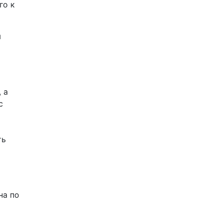
го к
ы
 а
с
ть
на по