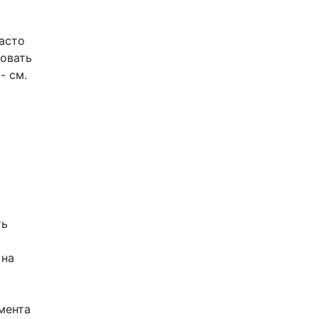
часто
овать
- см.
ть
 на
гмента