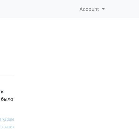
Account
ля
 было
arksdale
сточник