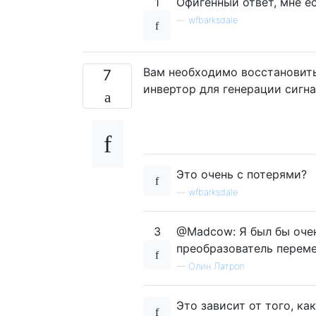
1
Офигенный ответ, мне ес
—
wfbarksdale
Вам необходимо восстановить
7
инвертор для генерации сигна
Это очень с потерями?
—
wfbarksdale
3
@Madcow: Я был бы очен
преобразователь переме
—
Олин Латроп
Это зависит от того, ка