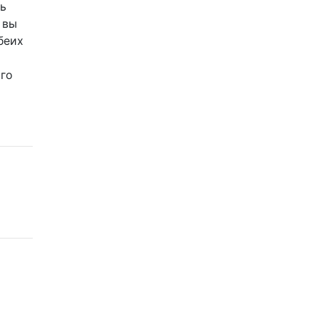
ь
 вы
беих
ого