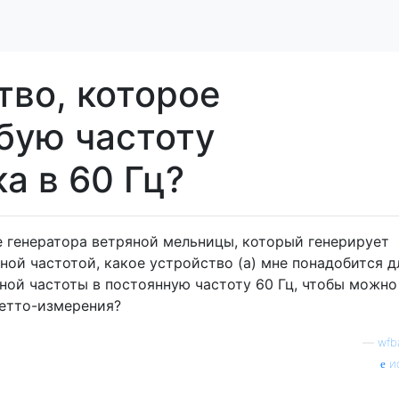
тво, которое
бую частоту
а в 60 Гц?
е генератора ветряной мельницы, который генерирует
ной частотой, какое устройство (а) мне понадобится д
ной частоты в постоянную частоту 60 Гц, чтобы можно
етто-измерения?
—
wfb
и