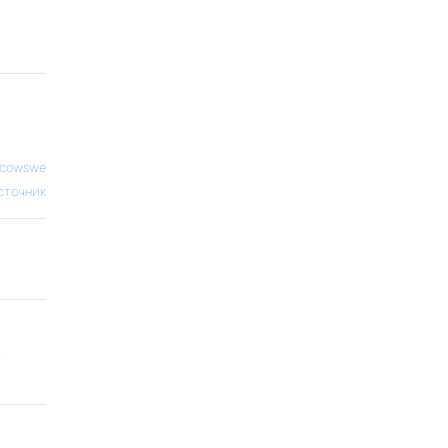
cowswe
сточник
.