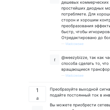
дешевых коммерческих 
простейших диодных мос
потребляете. Для хоро
сторон и хорошим контр
преобразования эффекти
быстр, чтобы игнориров
Отредактировано до бол
—
Madcowswe
@weezybizze, так как ча
способа сделать то, что
вращающиеся трансформ
—
Madcowswe
Преобразуйте выходной сигна
1
подайте постоянный ток в инв
Вы можете приобрести сетевы