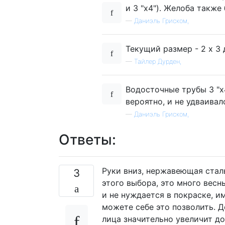
и 3 "x4"). Желоба также 
—
Даниэль Гриском,
Текущий размер - 2 x 3
—
Тайлер Дурден,
Водосточные трубы 3 "x4
вероятно, и не удваива
—
Даниэль Гриском,
Ответы:
Руки вниз, нержавеющая стал
3
этого выбора, это много весн
и не нуждается в покраске, и
можете себе это позволить. Д
лица значительно увеличит до