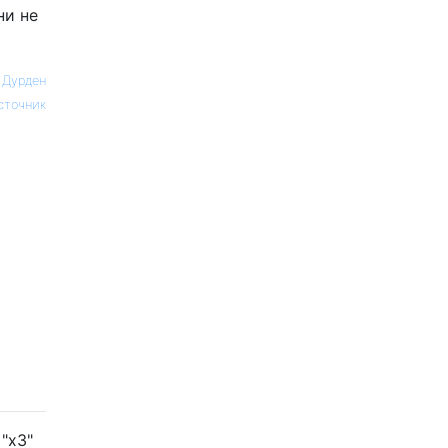
ни не
 Дурден
сточник
"x3"