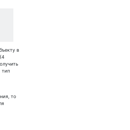
бъекту в
(4
получить
й тип
)
ния, то
ля