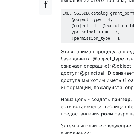
выполнении этого прогона, на
EXEC
 SSISDB
.
catalog
.
grant_perm
@
object_type 
=
4
,
@
object_id 
=
@
execution_id
@
principal_ID 
=
13
,
@
permission_type 
=
1
;
Эта хранимая процедура пред
базе данных. @object_type оз
означает операцию); @object_
доступ; @principal_ID означае
доступа мы хотим иметь (1 оз
информации, пожалуйста, обр
Наша цель - создать
триггер,
есть вставляется таблица inte
предоставления
роли
разреше
Затем выполните следующие ш
выполнении: