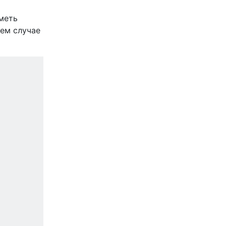
иметь
шем случае