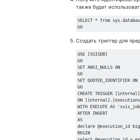
также будет использова
SELECT
*
from
 sys
.
databas
GO
Создать триггер для пре
USE
[
SSISDB
]
SET
 ANSI_NULLS 
ON
SET
 QUOTED_IDENTIFIER 
ON
CREATE
TRIGGER
[
internal
]
ON
[
internal
].[
executions
WITH
EXECUTE
AS
'ssis_job
AFTER 
INSERT
AS
declare
@
BEGIN
select
@
execution_id 
=
 ex