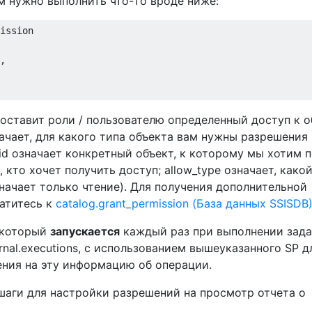
м нужно выполнить что-то вроде ниже:
ission 

,
оставит роли / пользователю определенный доступ к о
начает, для какого типа объекта вам нужны разрешения 
id означает конкретный объект, к которому мы хотим 
т, кто хочет получить доступ; allow_type означает, како
начает только чтение). Для получения дополнительной
атитесь к
catalog.grant_permission (База данных SSISDB
который
запускается
каждый раз при выполнении зада
rnal.executions, с использованием вышеуказанного SP д
ния на эту информацию об операции.
аги для настройки разрешений на просмотр отчета о