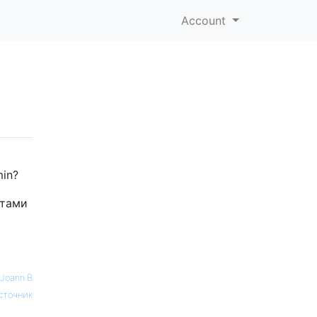
Account
min?
ктами
Joann.B
сточник