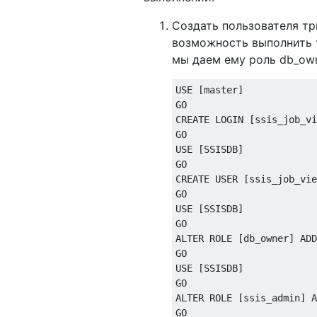
Создать пользователя тр
возможность выполнить т
мы даем ему роль db_owne
USE
[
master
]
CREATE
 LOGIN 
[
ssis_job_vi
USE
[
SSISDB
]
CREATE
USER
[
ssis_job_vie
USE
[
SSISDB
]
ALTER
 ROLE 
[
db_owner
]
ADD
USE
[
SSISDB
]
ALTER
 ROLE 
[
ssis_admin
]
A
GO