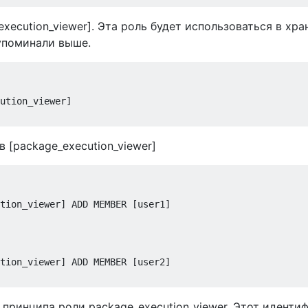
xecution_viewer]. Эта роль будет использоваться в хр
упоминали выше.
ution_viewer
]
 [package_execution_viewer]
tion_viewer
]
ADD
 MEMBER 
[
user1
]
tion_viewer
]
ADD
 MEMBER 
[
user2
]
принципа роли package_execution_viewer. Этот иденти