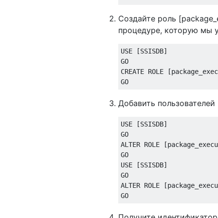
Создайте роль [package_e
процедуре, которую мы 
USE
[
SSISDB
]
CREATE
 ROLE 
[
package_exec
GO
Добавить пользователей в
USE
[
SSISDB
]
ALTER
 ROLE 
[
package_execu
USE
[
SSISDB
]
ALTER
 ROLE 
[
package_execu
GO
Получите идентификатор 