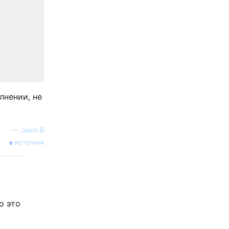
лнении, не
—
Joann.B
источник
о это