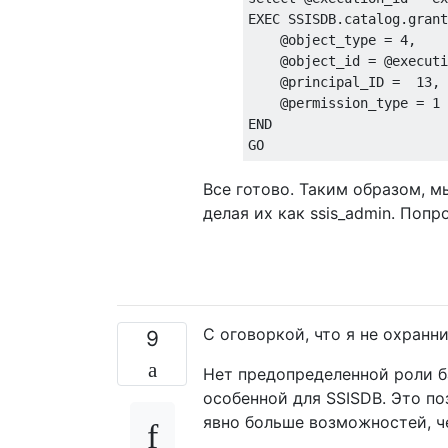
EXEC
 SSISDB
.
catalog
.
grant
@
object_type 
=
4
,
@
object_id 
=
@
executi
@
principal_ID 
=
13
,
@
permission_type 
=
1
END
GO
Все готово. Таким образом, 
делая их как ssis_admin. Поп
С оговоркой, что я не охранник
9
Нет предопределенной роли 
особенной для SSISDB. Это по
явно больше возможностей, ч