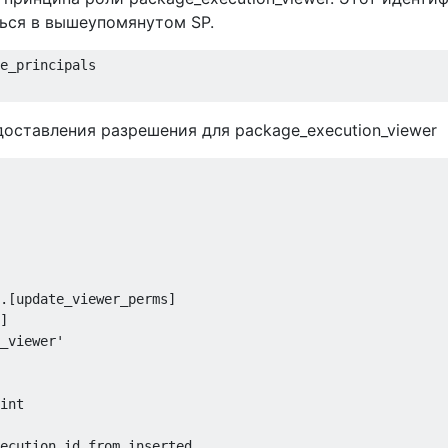
ться в вышеупомянутом SP.
e_principals

доставления разрешения для package_execution_viewer
.[
update_viewer_perms
]
]
_viewer'
ecution_id 
from