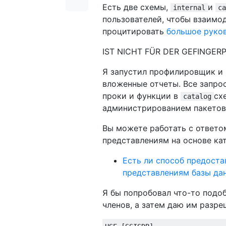
Есть две схемы,
и
internal
ca
пользователей, чтобы взаимод
процитировать
большое руко
IST NICHT FÜR DER GEFINGE
Я запустил профилировщик и 
вложенные отчеты. Все запр
проки и функции в
сх
catalog
администрированием пакетов,
Вы можете работать с ответо
представлениям на основе ката
Есть ли способ предоста
представлениям базы да
Я бы попробовал что-то подо
членов, а затем даю им разре