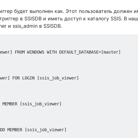
иггер будет выполнен как. Этот пользователь должен 
риггер в SSISDB и иметь доступ к каталогу SSIS. В на
r и ssis_admin в SSISDB.
ewer
]
FROM
 WINDOWS 
WITH
 DEFAULT_DATABASE
=[
master
]
wer
]
FOR
 LOGIN 
[
ssis_job_viewer
]
 MEMBER 
[
ssis_job_viewer
]
DD
 MEMBER 
[
ssis_job_viewer
]