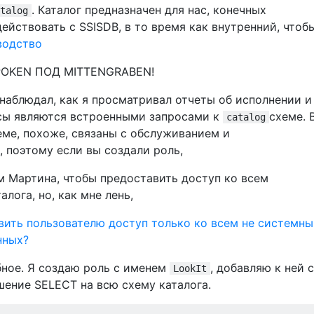
. Каталог предназначен для нас, конечных
talog
ействовать с SSISDB, в то время как внутренний, чтоб
водство
RPOKEN ПОД MITTENGRABEN!
наблюдал, как я просматривал отчеты об исполнении и
осы являются встроенными запросами к
схеме. 
catalog
еме, похоже, связаны с обслуживанием и
 поэтому если вы создали роль,
м Мартина, чтобы предоставить доступ ко всем
лога, но, как мне лень,
вить пользователю доступ только ко всем не системн
нных?
бное. Я создаю роль с именем
, добавляю к ней 
LookIt
шение SELECT на всю схему каталога.