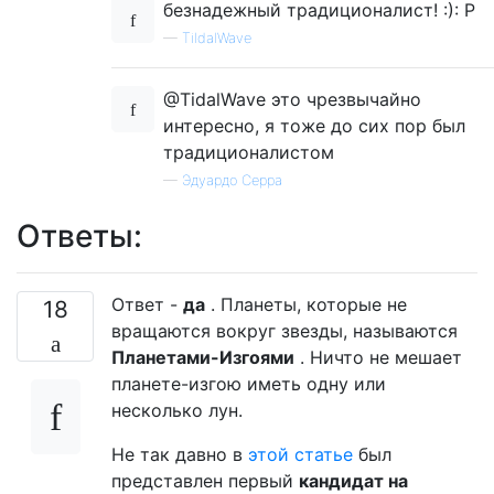
безнадежный традиционалист! :): P
—
TildalWave
@TidalWave это чрезвычайно
интересно, я тоже до сих пор был
традиционалистом
—
Эдуардо Серра
Ответы:
Ответ -
да
. Планеты, которые не
18
вращаются вокруг звезды, называются
Планетами-Изгоями
. Ничто не мешает
планете-изгою иметь одну или
несколько лун.
Не так давно в
этой статье
был
представлен первый
кандидат на