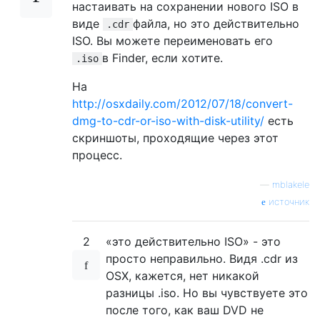
настаивать на сохранении нового ISO в
виде
файла, но это действительно
.cdr
ISO. Вы можете переименовать его
в Finder, если хотите.
.iso
На
http://osxdaily.com/2012/07/18/convert-
dmg-to-cdr-or-iso-with-disk-utility/
есть
скриншоты, проходящие через этот
процесс.
—
mblakele
источник
2
«это действительно ISO» - это
просто неправильно. Видя .cdr из
OSX, кажется, нет никакой
разницы .iso. Но вы чувствуете это
после того, как ваш DVD не