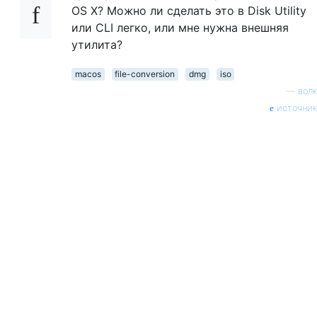
OS X? Можно ли сделать это в Disk Utility
или CLI легко, или мне нужна внешняя
утилита?
macos
file-conversion
dmg
iso
—
волк
источник