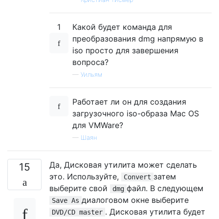
1
Какой будет команда для
преобразования dmg напрямую в
iso просто для завершения
вопроса?
—
Уильям
Работает ли он для создания
загрузочного iso-образа Mac OS
для VMWare?
—
Шаян
Да, Дисковая утилита может сделать
15
это. Используйте,
затем
Convert
выберите свой
файл. В следующем
dmg
диалоговом окне выберите
Save As
. Дисковая утилита будет
DVD/CD master