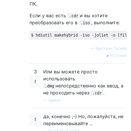
ПК.
Если у вас есть
и вы хотите
.cdr
преобразовать его в
, выполните:
.iso
—
Кристиан Тисмер
источник
3
Или вы можете просто
использовать
непосредственно как ввод, а
.dmg
не проходить через
.
.cdr
—
сдавал
да, конечно ;-) Но, пожалуйста, не
переименовывайте ...
—
Кристиан Тисмер