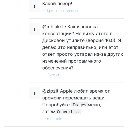
Какой позор!
—
Кристиан Тисмер
@mblakele Какая кнопка
конвертации? Не вижу этого в
Дисковой утилите (версия 16.0). Я
делаю это неправильно, или этот
ответ просто устарел из-за других
изменений программного
обеспечения?
—
Зипзит
@zipzit Apple любит время от
времени перемещать вещи.
Попробуйте
меню,
Images
затем
Convert...
—
mblakele