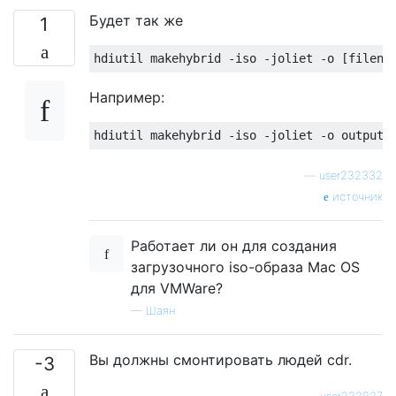
Будет так же
1
Например:
—
user232332
источник
Работает ли он для создания
загрузочного iso-образа Mac OS
для VMWare?
—
Шаян
Вы должны смонтировать людей cdr.
-3