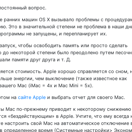
постоянный вопрос.
ие ранних машин OS X вызывало проблемы с процедура
ю. Это в значительной степени не проблема в наши дни
программы не запущены, и перепланирует их.
запуск, чтобы освободить память или просто сделать
о до некоторой степени было преодолено путем песоч
али памяти друг друга и т. Д.
ется стоимость. Apple хорошо справляется со сном, н
ольше энергии, чем выключение (также известное как
вашего Mac (iMac = 4x и Mac Mini = 5x).
этом на
сайте Apple
и выбрать отчет для своего Mac.
оты Mac по-прежнему приводит к некоторому снижению
ся «бездействующим» в Apple. Учтите, что ему всегда
те настроить свой Mac на автоматическое отключение 
 в определенное время (Системные настройки> Эконо