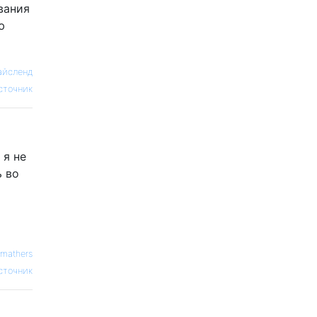
вания
ю
айсленд
сточник
 я не
ь во
о
bmathers
сточник