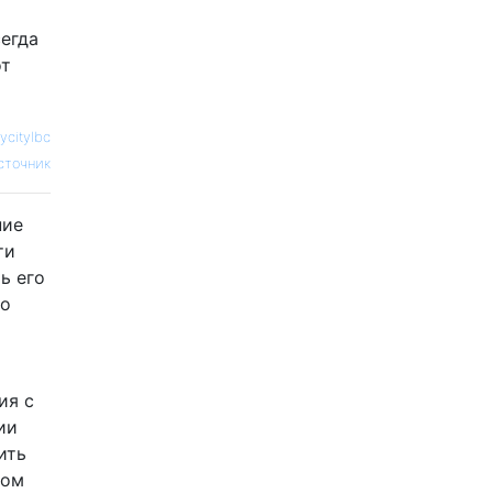
сегда
от
ycitylbc
сточник
ние
ти
ь его
то
ия с
ии
ить
зом