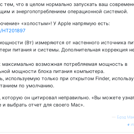
 с тем, что в целом нормально запускать ваш совреме
ящим и энергопотреблением операционной системой.
ключение» «холостым»! У Apple напрямую есть:
us/HT201897
мощности (Вт) измеряются от настенного источника пи
отери питания и системы. Дополнительная коррекция н
к максимально возможная потребляемая мощность в
ьной мощности блока питания компьютера.
ь, используемую только при открытом Finder, использу
итанием по умолчанию.
, которую он цитировал неправильно. «Вы можете узна
e и выбрать отчет для своего Mac».
—
Брэд Ма
и