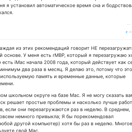
еня я установил автоматическое время сна и бодрствов
жался.
—
и
каждая из этих рекомендаций говорит НЕ перезагружат
 основе. У меня есть rMBP, который я перезагружаю х
е есть iMac начала 2008 года, который действует как с
инимум два раза в месяц. Я делаю это, потому что эт
используемую память и временные данные, которые
емени.
ом школьном округе на базе Mac. Я не могу сказать ва
уск решает простые проблемы и насколько лучше рабо
, если они перезагружаются раз в неделю. В среднем,
овсем немного привыкла; Я бы порекомендовал
любой другой компьютер) хотя бы раз в неделю. Много
ьзуете свой Mac.