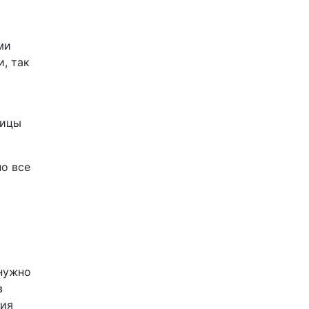
ми
, так
ницы
о все
 нужно
в
мия