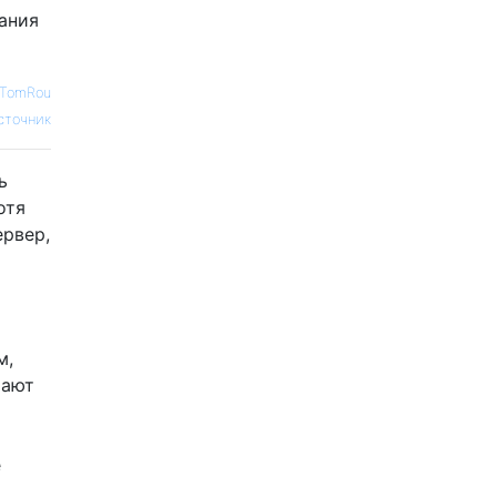
ания
TomRou
сточник
ь
отя
ервер,
о
м,
тают
е