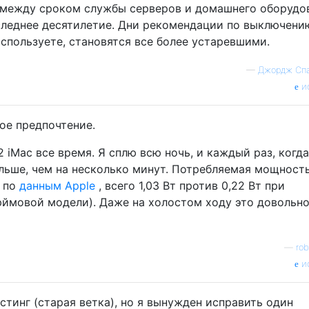
а между сроком службы серверов и домашнего оборудо
следнее десятилетие. Дни рекомендации по выключени
используете, становятся все более устаревшими.
—
Джордж Сп
и
ое предпочтение.
 iMac все время. Я сплю всю ночь, и каждый раз, когда
льше, чем на несколько минут. Потребляемая мощност
; по
данным Apple
, всего 1,03 Вт против 0,22 Вт при
юймовой модели). Даже на холостом ходу это довольн
—
ro
и
тинг (старая ветка), но я вынужден исправить один