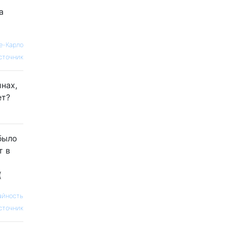
а
е-Карло
сточник
нах,
ет?
 было
т в
(
айность
сточник