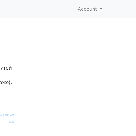
Account
нутой
оже).
Саймон
сточник