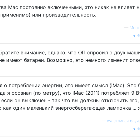
ва Mac постоянно включенными, это никак не влияет н
о применимо) или производительность.
—
Монт
и
братите внимание, однако, что ОП спросил о двух маши
не имеют батареи. Возможно, это немного изменит отв
оря о потреблении энергии, это имеет смысл (iMac). Это
 я осознал (по метру), что iMac (2011) потребляет 9 В
 если он выключен - так что вы должны отключить его,
о как один маленький энергосберегающая лампочка ... :
—
счастливая случ
и